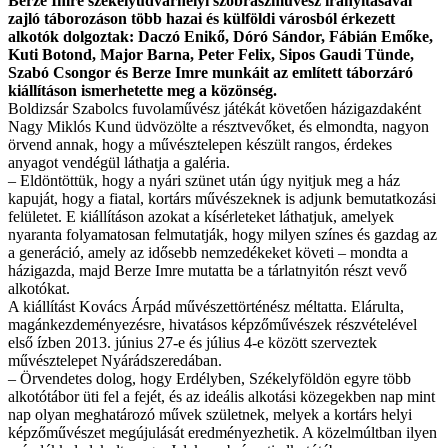
Berze Imre székelyudvarhelyi szobrászművész irányításával
zajló táborozáson több hazai és külföldi városból érkezett
alkotók dolgoztak: Daczó Enikő, Dóró Sándor, Fábián Emőke,
Kuti Botond, Major Barna, Peter Felix, Sipos Gaudi Tünde,
Szabó Csongor és Berze Imre munkáit az említett táborzáró
kiállításon ismerhetette meg a közönség.
Boldizsár Szabolcs fuvolaművész játékát követően házigazdaként
Nagy Miklós Kund üdvözölte a résztvevőket, és elmondta, nagyon
örvend annak, hogy a művésztelepen készült rangos, érdekes
anyagot vendégül láthatja a galéria.
– Eldöntöttük, hogy a nyári szünet után úgy nyitjuk meg a ház
kapuját, hogy a fiatal, kortárs művészeknek is adjunk bemutatkozási
felületet. E kiállításon azokat a kísérleteket láthatjuk, amelyek
nyaranta folyamatosan felmutatják, hogy milyen színes és gazdag az
a generáció, amely az idősebb nemzedékeket követi – mondta a
házigazda, majd Berze Imre mutatta be a tárlatnyitón részt vevő
alkotókat.
A kiállítást Kovács Árpád művészettörténész méltatta. Elárulta,
magánkezdeményezésre, hivatásos képzőművészek részvételével
első ízben 2013. június 27-e és július 4-e között szerveztek
művésztelepet Nyárádszeredában.
– Örvendetes dolog, hogy Erdélyben, Székelyföldön egyre több
alkotótábor üti fel a fejét, és az ideális alkotási közegekben nap mint
nap olyan meghatározó művek születnek, melyek a kortárs helyi
képzőművészet megújulását eredményezhetik. A közelmúltban ilyen