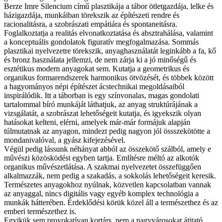
Berze Imre Silencium című plasztikája a tábor ötletgazdája, lelke és
házigazdája, munkáiban törekszik az építészeti rendre és
racionalitásra, a szobrászati empátiára és spontaneitásra.
Foglalkoztatja a realitás elvonatkoztatása és absztrahálása, valamint
a konceptuális gondolatok figuratív megfogalmazása. Sommás
plasztikai nyelvezetre törekszik, anyaghasználatát leginkább a fa, kő
és bronz használata jellemzi, de nem zárja ki a jó minőségű és
esztétikus modern anyagokat sem. Kutatja a geometrikus és
organikus formarendszerek harmonikus ötvözését, és többek között
a hagyományos népi építészet ácstechnikai megoldásaiból
inspirálódik. Itt a táborban is egy színvonalas, magas gondolati
tartalommal bíró munkáját láthatjuk, az anyag struktúrájának a
vizsgálatát, a szobrászat lehetőségeit kutatja, és igyekszik olyan
hatásokat kelteni, elérni, amelyek már-már formájuk alapján
túlmutatnak az anyagon, mindezt pedig nagyon jól össszekötötte a
mondanivalóval, a gyász kifejezésével.
Végül pedig lássunk néhányat abból az összekötő szálból, amely e
művészi közösködést egyben tartja. Említésre méltó az alkotók
organikus művészetlátása. A szakmai nyelvezetet összefüggően
alkalmazzák, nem pedig a szakadás, a sokkolás lehetőségeit keresik.
Természetes anyagokhoz nyúlnak, közvetlen kapcsolatban vannak
az anyaggal, nincs digitális vagy egyéb komplex technológia a
munkák hátterében. Érdeklődési körük közel áll a természethez és az
emberi természethez is.
Egyikük sem provokatívan kortárs, nem a nagyvárosokat átitató