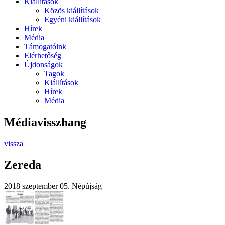
Kiállítások
Közös kiállítások
Egyéni kiállítások
Hírek
Média
Támogatóink
Elérhetőség
Újdonságok
Tagok
Kiállítások
Hírek
Média
Médiavisszhang
vissza
Zereda
2018 szeptember 05.
Népújság