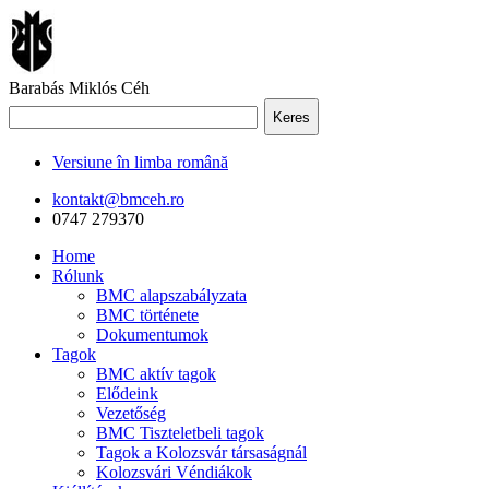
Barabás Miklós Céh
Keres
Versiune în limba română
kontakt@bmceh.ro
0747 279370
Home
Rólunk
BMC alapszabályzata
BMC története
Dokumentumok
Tagok
BMC aktív tagok
Elődeink
Vezetőség
BMC Tiszteletbeli tagok
Tagok a Kolozsvár társaságnál
Kolozsvári Véndiákok