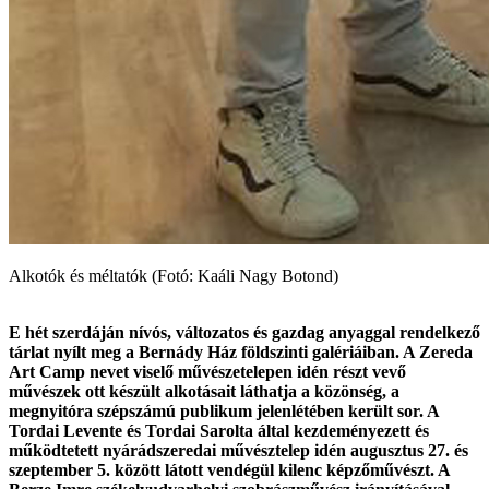
Alkotók és méltatók (Fotó: Kaáli Nagy Botond)
E hét szerdáján nívós, változatos és gazdag anyaggal rendelkező
tárlat nyílt meg a Bernády Ház földszinti galériáiban. A Zereda
Art Camp nevet viselő művészetelepen idén részt vevő
művészek ott készült alkotásait láthatja a közönség, a
megnyitóra szépszámú publikum jelenlétében került sor. A
Tordai Levente és Tordai Sarolta által kezdeményezett és
működtetett nyárádszeredai művésztelep idén augusztus 27. és
szeptember 5. között látott vendégül kilenc képzőművészt. A