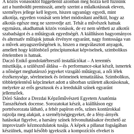
A közös vonásoktól függetlenül azonban még hozzá kell fűznünk
azt a humboldti premisszát, amely szerint a műalkotásnak eleven,
személyes jellege kell legyen, hiszen ugyanúgy egyedi, mint
alkotója, egyetlen vonását sem lehet módosítani anélkül, hogy az
alkotás egésze meg ne szenvedje azt. Tehát a művészek hatnak
egymásra, akadhatnak közös vonások, de ez nem sértheti az alkotói
szabadságot és a műtárgyak egyediségét. A kiállításon hagyományos
és alternatív műfajok jutnak érvényre egyaránt, nagy fontossága van
a művek anyagszerűségének is, hiszen a megválasztott anyagok,
amellett hogy különböző princípiumokat képviselnek, szimbolikus
értelemben is hatnak.
Daczó Enikő gondolatébresztő installációkat – A teremtés
misztikája, a szülésznő áldása – és performance-okat készít, ismertek
a nőiséget meghatározó jegyeket vizsgáló műtárgyai, a női lélek
érzékenysége, sérelmeinek és örömeinek tematizálása. Szimbolikus,
többletjelentésű képcímeket adott a táborban született alkotásoknak,
melyekre az erős gesztusok és a leredukált színek egyaránt
jellemzőek.
Dóró Sándor a Drezdai Képzőművészeti Egyetem Anatómia
Tanszékének docense. Sorozatokat készít, a kiállításon egy
portrésorozata látható, a fehér papíron erős, színes kontúrokkal
rajzolja meg alakjait, a személyiségjegyeket, de a fény-árnyék
hatásokat figyelve, a harsány színek felvonultatásakor érezhető az
improvizatív kézmozdulatok tusája. A képek a pillanat fogságában
készülnek, majd később igyekszik a kompozíciós elveket is