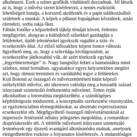
alkalmazni. Ezek a színes grafikák vitalitástól duzzadnak. Jól látszik
az is, hogy a művész szeret kísérletezni, a nemes eszközök
lehetőségeit kutatja, a korszerű akrilfesték és a papír találkozásából
születnek a munkái. A képek a pillanat fogságában készülnek, aztán
elrendezi, sorba rakja őket.
Fábián Emőke a képzeletbeli tájkép témáját követi, érdemes
megfigyelni, ahogyan a különböző színekkel gazdagítja a
felületeket, újabb jelentéseket igyekszik sugallni a szín- és
ecsetkezelés által. Az előző időszakhoz képest fontos változás
figyelhető meg, az, hogy a színvilága kivilágosodott, az
ecsetkezelése játékosabbá vált, de azért törekszik egyfajta
„fegyelmezettségre” is. Nagy hangsúlyt fektet a harmóniákra mind
színben, mind formában, ugyanakkor egyes helyzetekben megtöri
azt, hogy ritmust teremtsen és variáltabbá tegye a felületeket.
Kuti Botond az összegző és művészettörténeti hidat képező
székelyföldi művész, aki sikeresen valósítja meg a huszadik század
irányzatait szintetizáló értékmentési műveletet. Tetten érjük
alkotásaiban a fotorealista megközelítést, a számítógépes
képfeldolgozás módszereit, a konceptuális szerkesztési viszonyulást,
az egzisztencialista térmegoldásokat, az absztrakt expresszionista
ecsetkezelést stb. Megfigyelhető összegző művésztársunknál az
impresszív festésmód néhány jellegzetes megoldása, a romantikus
drapériakezelés stb. A többféle művészeti irányzatot szintetizáló
festmények egy újszerű avantgárd alkotásmódra utalnak, amelynek
elengedhetetlen eszköze a folyamatos kísérletezés. A mulandóságot