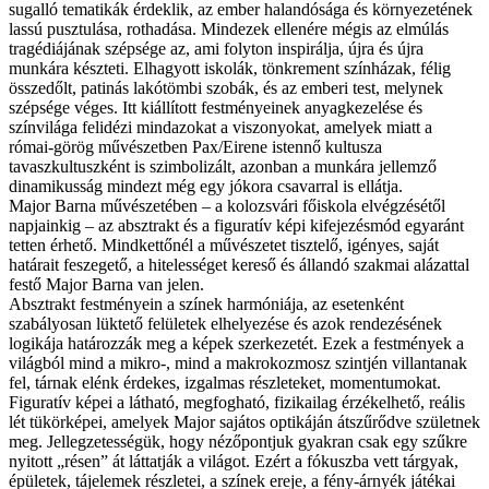
sugalló tematikák érdeklik, az ember halandósága és környezetének
lassú pusztulása, rothadása. Mindezek ellenére mégis az elmúlás
tragédiájának szépsége az, ami folyton inspirálja, újra és újra
munkára készteti. Elhagyott iskolák, tönkrement színházak, félig
összedőlt, patinás lakótömbi szobák, és az emberi test, melynek
szépsége véges. Itt kiállított festményeinek anyagkezelése és
színvilága felidézi mindazokat a viszonyokat, amelyek miatt a
római-görög művészetben Pax/Eirene istennő kultusza
tavaszkultuszként is szimbolizált, azonban a munkára jellemző
dinamikusság mindezt még egy jókora csavarral is ellátja.
Major Barna művészetében – a kolozsvári főiskola elvégzésétől
napjainkig – az absztrakt és a figuratív képi kifejezésmód egyaránt
tetten érhető. Mindkettőnél a művészetet tisztelő, igényes, saját
határait feszegető, a hitelességet kereső és állandó szakmai alázattal
festő Major Barna van jelen.
Absztrakt festményein a színek harmóniája, az esetenként
szabályosan lüktető felületek elhelyezése és azok rendezésének
logikája határozzák meg a képek szerkezetét. Ezek a festmények a
világból mind a mikro-, mind a makrokozmosz szintjén villantanak
fel, tárnak elénk érdekes, izgalmas részleteket, momentumokat.
Figuratív képei a látható, megfogható, fizikailag érzékelhető, reális
lét tükörképei, amelyek Major sajátos optikáján átszűrődve születnek
meg. Jellegzetességük, hogy nézőpontjuk gyakran csak egy szűkre
nyitott „résen” át láttatják a világot. Ezért a fókuszba vett tárgyak,
épületek, tájelemek részletei, a színek ereje, a fény-árnyék játékai