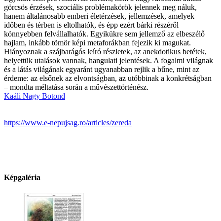
görcsös érzések, szociális problémakörök jelennek meg náluk,
hanem általánosabb emberi életérzések, jellemzések, amelyek
időben és térben is eltolhatók, és épp ezért bárki részéről
könnyebben felvállalhatók. Egyikükre sem jellemző az elbeszélő
hajlam, inkább tömör képi metaforákban fejezik ki magukat.
Hiányoznak a szájbarágós leíró részletek, az anekdotikus betétek,
helyettük utalások vannak, hangulati jelentések. A fogalmi világnak
és a látás világának egyaránt ugyanabban rejlik a bűne, mint az
érdeme: az elsőnek az elvontságban, az utóbbinak a konkrétságban
– mondta méltatása során a művészettörténész.
Kaáli Nagy Botond
https://www.e-nepujsag.ro/articles/zereda
Képgaléria