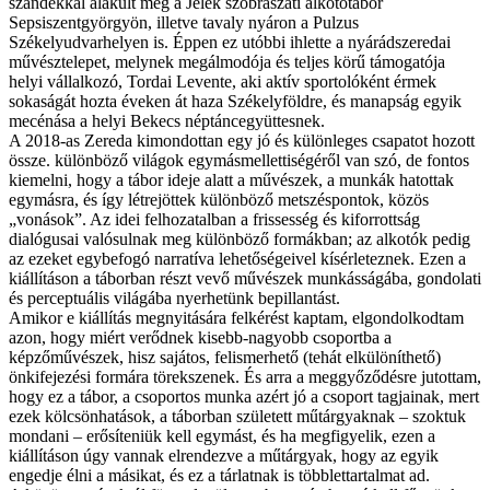
szándékkal alakult meg a Jelek szobrászati alkotótábor
Sepsiszentgyörgyön, illetve tavaly nyáron a Pulzus
Székelyudvarhelyen is. Éppen ez utóbbi ihlette a nyárádszeredai
művésztelepet, melynek megálmodója és teljes körű támogatója
helyi vállalkozó, Tordai Levente, aki aktív sportolóként érmek
sokaságát hozta éveken át haza Székelyföldre, és manapság egyik
mecénása a helyi Bekecs néptáncegyüttesnek.
A 2018-as Zereda kimondottan egy jó és különleges csapatot hozott
össze. különböző világok egymásmellettiségéről van szó, de fontos
kiemelni, hogy a tábor ideje alatt a művészek, a munkák hatottak
egymásra, és így létrejöttek különböző metszéspontok, közös
„vonások”. Az idei felhozatalban a frissesség és kiforrottság
dialógusai valósulnak meg különböző formákban; az alkotók pedig
az ezeket egybefogó narratíva lehetőségeivel kísérleteznek. Ezen a
kiállításon a táborban részt vevő művészek munkásságába, gondolati
és perceptuális világába nyerhetünk bepillantást.
Amikor e kiállítás megnyitására felkérést kaptam, elgondolkodtam
azon, hogy miért verődnek kisebb-nagyobb csoportba a
képzőművészek, hisz sajátos, felismerhető (tehát elkülöníthető)
önkifejezési formára törekszenek. És arra a meggyőződésre jutottam,
hogy ez a tábor, a csoportos munka azért jó a csoport tagjainak, mert
ezek kölcsönhatások, a táborban született műtárgyaknak – szoktuk
mondani – erősíteniük kell egymást, és ha megfigyelik, ezen a
kiállításon úgy vannak elrendezve a műtárgyak, hogy az egyik
engedje élni a másikat, és ez a tárlatnak is többlettartalmat ad.