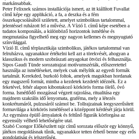
markánsabbak.
Peter Felixnek számos installációja ismert, az itt kiállított Fuvallat
című képe egy applikáció, a fa, a deszka és a fém
összekapcsolásából született, amelyet szimbolikus tartalommal,
jelentéssel ruházott fel a művész. A Vízió I. című képe esetében a
tudatos komponálás, a különböző horizontok ismétlése és
megmutatása figyelhető meg egy nagyon kellemes és megnyugtató
színvilággal.
Vízió II. című térplasztikája szimbolikus, játékos tartalommal van
felruházva, ugyanakkor értékelni kell azt a törekvését, ahogyan a
klasszikus és modern szobrászati anyagokat ötvözi és felhasználja.
Sipos Gaudi Tünde sorozatrajzai motívumszériák, előszeretettel
használja az ismétléseket, melyek csak mélyítik az egyedi formák
tartalmát. Kerekded, burkoló foltok, amelyek magukban hordanak
egy magszerű formát, mintha a kezdetek kezdetét idéznék. Ez a
feketével, fehér alapon kibontakozó körkörös forma ölelő, óvó
forma. Ismétlődő mozgással végzett rajzolása, ritualitása egy
majdnem szakrális idő lenyomata, graféma, mely a létezés
konkrétumáról, pulzusáról számol be. Tollrajzainak leegyszerűsített
formavilága a körkörös ismétléssel a középpont kérdését járja körül.
Az egymásra épülő árnyalatok és feltűnő figurák körforgása az
egyensúly vélhető lehetőségére utal.
Szabó Csongor Előkészített rajz című sorozata először egy könnyű,
játékos megoldásnak tűnik, ugyanakkor tetten érhető benne egy erős
gondolatiság és jelszerűség.