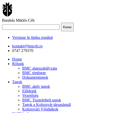
Barabás Miklós Céh
Keres
Versiune în limba română
kontakt@bmceh.ro
0747 279370
Home
Rólunk
BMC alapszabályzata
BMC története
Dokumentumok
Tagok
BMC aktív tagok
Elődeink
Vezetőség
BMC Tiszteletbeli tagok
Tagok a Kolozsvár társaságnál
Kolozsvári Véndiákok