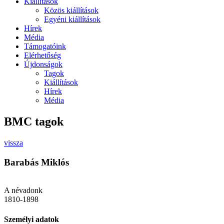
Kiállítások
Közös kiállítások
Egyéni kiállítások
Hírek
Média
Támogatóink
Elérhetőség
Újdonságok
Tagok
Kiállítások
Hírek
Média
BMC tagok
vissza
Barabás Miklós
A névadonk
1810-1898
Személyi adatok