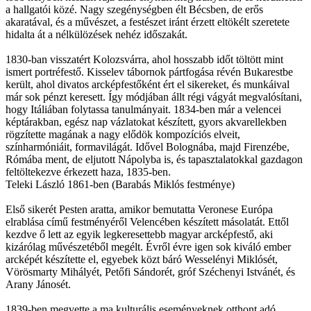
a hallgatói közé. Nagy szegénységben élt Bécsben, de erős
akaratával, és a művészet, a festészet iránt érzett eltökélt szeretete
hidalta át a nélkülözések nehéz időszakát.
1830-ban visszatért Kolozsvárra, ahol hosszabb időt töltött mint
ismert portréfestő. Kisselev tábornok pártfogása révén Bukarestbe
került, ahol divatos arcképfestőként ért el sikereket, és munkáival
már sok pénzt keresett. Így módjában állt régi vágyát megvalósítani,
hogy Itáliában folytassa tanulmányait. 1834-ben már a velencei
képtárakban, egész nap vázlatokat készített, gyors akvarellekben
rögzítette magának a nagy elődök kompozíciós elveit,
színharmóniáit, formavilágát. Idővel Bolognába, majd Firenzébe,
Rómába ment, de eljutott Nápolyba is, és tapasztalatokkal gazdagon
feltöltekezve érkezett haza, 1835-ben.
Teleki László 1861-ben (Barabás Miklós festménye)
Első sikerét Pesten aratta, amikor bemutatta Veronese Európa
elrablása című festményéről Velencében készített másolatát. Ettől
kezdve ő lett az egyik legkeresettebb magyar arcképfestő, aki
kizárólag művészetéből megélt. Évről évre igen sok kiváló ember
arcképét készítette el, egyebek közt báró Wesselényi Miklósét,
Vörösmarty Mihályét, Petőfi Sándorét, gróf Széchenyi Istvánét, és
Arany Jánosét.
1839-ben megvette a ma kulturális eseményeknek otthont adó