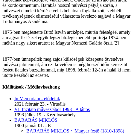
és kordokumentum. Barabás hosszú művészi pályája során, a
művészet elméleti kérdéseivel is behatóan foglalkozott, s ebbéli
tevékenységének elismeréséül választotta levelező tagjává a Magyar
Tudományos Akadémia.
1875-ben megfestette Bittó István arcképét, miután feleségéé, amely
a magyar festészet egyik legszebb-legismertebb portréja 1874-ben
méltán nagy sikert aratott (a Magyar Nemzeti Galéria őrzi).[2]
1877-ben ünnepelték meg zajos külsőségek közepette ötvenéves
művészi jubileumát, ám ezt követően is még hosszú időn keresztül
festett fiatalos buzgalommal, míg 1898. február 12-én a halál ki nem
ütötte kezéből az ecsetet.
Kiállítások / Médiavisszhang
In Memoriam - elődeink
2021 február 23. - Virtuális
VI. Incitato művésztábor 1998 - A táltos
1998 július 19. - Kézdivásárhely
BARABÁS MIKLÓS
1900 január 01. - E
BARABÁS MIKLÓS ~ Magyar festő (1810-1898)