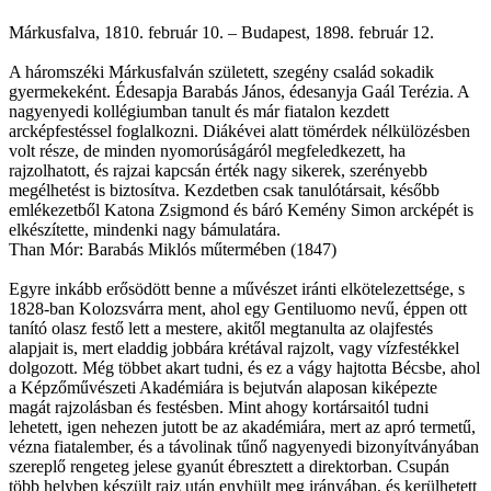
Márkusfalva, 1810. február 10. – Budapest, 1898. február 12.
A háromszéki Márkusfalván született, szegény család sokadik
gyermekeként. Édes­ap­ja Ba­ra­bás Já­nos, édes­any­ja Gaál Terézia. A
nagyenyedi kollégiumban tanult és már fiatalon kezdett
arcképfestéssel foglalkozni. Diákévei alatt tömérdek nélkülözésben
volt része, de minden nyomorúságáról megfeledkezett, ha
rajzolhatott, és rajzai kapcsán érték nagy sikerek, szerényebb
megélhetést is biztosítva. Kezdetben csak tanulótársait, később
emlékezetből Katona Zsigmond és báró Kemény Simon arcképét is
elkészítette, mindenki nagy bámulatára.
Than Mór: Barabás Miklós műtermében (1847)
Egyre inkább erősödött benne a művészet iránti elkötelezettsége, s
1828-ban Kolozsvárra ment, ahol egy Gentiluomo nevű, éppen ott
tanító olasz festő lett a mestere, akitől megtanulta az olajfestés
alapjait is, mert eladdig jobbára krétával rajzolt, vagy vízfestékkel
dolgozott. Még többet akart tudni, és ez a vágy hajtotta Bécsbe, ahol
a Képzőművészeti Akadémiára is bejutván alaposan kiképezte
magát rajzolásban és festésben. Mint ahogy kortársaitól tudni
lehetett, igen nehezen jutott be az akadémiára, mert az apró termetű,
vézna fiatalember, és a távolinak tűnő nagyenyedi bizonyítványában
szereplő rengeteg jelese gyanút ébresztett a direktorban. Csupán
több helyben készült rajz után enyhült meg irányában, és kerülhetett