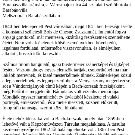
Barabás-villa számára, a Városmajor utca 44. sz. alatti szőlőbirtokot.
Barabás-villa
Mellszobra a Barabás-villában
1840-ben letelepedett Pest városában, majd 1841-ben feleségül vette
a konstanzi születésű Bois de Chesne Zsuzsannát. Innentől fogva
anyagi gondoktól már mentesen, kizárólag festészetnek szentelhette
életét. Nem voltak életének külső eseményekben bővelkedő,
izgalmas fordulatai, műtermébe visszavonultan, és elmélyülten
alkotott, hosszú időn keresztül.
Számos finom hangulatú, igazi biedermeier zsánerképet és tájképet
festett. Viszont ahogy egyes elemzők tartják, csoportképei ma már
inkább merevnek, és kissé mesterkéltnek tűnnek. Zsánerképei közül
a legismertebbek, és legnépszerűbbek a Menyasszony megérkezése,
sőt a Vándorcigányok című képén a Bach-korszak fricskájaként,
még Petőfit is megjeleníti. Bámulatos volt vizuális memóriája.
Mondják egyszer harminchét év távlatából készítette el valaki
portréját, emlékezetből, és a mellé illesztett, közben előkerült,
fotográfia tanúsága szerint közel hibátlanul.
Élete nehéz időszaka volt a Bach-korszak, amely után 1859-ben
lehetővé vált a Képzőművészeti Társulat megalakítása. A társulat
kezdeményezője és 1862-től haláláig elnöke volt. 1867-ben Pest
városának képviselőjévé választották. Önéletrajza kiváló pályarajz