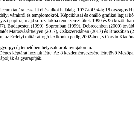
eum tanára lesz. Itt él és alkot haláláig. 1977-tôl 94-ig 18 országos 
élyi várakról és templomokról. Képciklusai és önálló grafikai lapjai 
elyezi papírra, majd sorozatokba rendszerezi ôket. 1990 és 96 között h
997), Budapesten (1999), Sopronban (1999), Debrecenben (2000) tovább
utatót Marosvásárhelyen (2017), Csíkszeredában (2017) és Brassóban (
, az Erdélyi mûtàr átfogó lexikonka pedig 2002-ben, s Corvin Kiadóná
ntgyörgyi új temetôben helyezik örök nyugalomra.
Dénes képtárat hoznak létre. Az ô kezdeményezésére létrejövô Mezôpani
ápolják és gyarapítják.