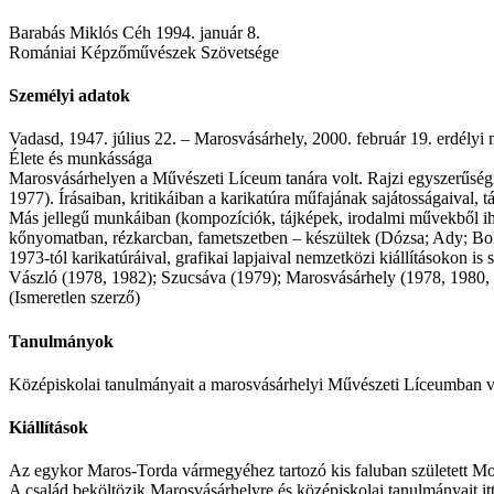
Barabás Miklós Céh 1994. január 8.
Romániai Képzőművészek Szövetsége
Személyi adatok
Vadasd, 1947. július 22. – Marosvásárhely, 2000. február 19. erdélyi 
Élete és munkássága
Marosvásárhelyen a Művészeti Líceum tanára volt. Rajzi egyszerűségre 
1977). Írásaiban, kritikáiban a karikatúra műfajának sajátosságaival, 
Más jellegű munkáiban (kompozíciók, tájképek, irodalmi művekből ihlet
kőnyomatban, rézkarcban, fametszetben – készültek (Dózsa; Ady; Bolyai;
1973-tól karikatúráival, grafikai lapjaival nemzetközi kiállításokon 
Vászló (1978, 1982); Szucsáva (1979); Marosvásárhely (1978, 1980, 
(Ismeretlen szerző)
Tanulmányok
Középiskolai tanulmányait a marosvásárhelyi Művészeti Líceumban v
Kiállítások
Az egykor Maros-Torda vármegyéhez tartozó kis faluban született Moln
A család beköltözik Marosvásárhelyre és középiskolai tanulmányait i