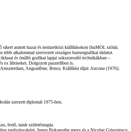
 sikert aratott hazai és nemzetközi kiállításokon (huMOL szótár,
en több alkalommal szervezett országos humorgrafikai tárlatot.
klusai és önálló grafikai lapjai sokszorosító technikákban –
 ex libriseket. Dolgozott pasztellben is.
ó, Amszterdam, Angoulême, Brno). Kiállítási díjai: Ancona (1976);
olán szerzett diplomát 1975-ben.
, festô, tanár születésnapja.
ábor tanítványaként. Innen Bukarestbe megy és a Nicolae Grigoriescu