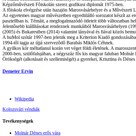
Képzômûvészeti Fôiskolán szerez grafikusi diplomát 1975-ben.
A fôiskola elvégzése után hazajön Marosvásárhelyre és a Mûvészeti Líc
Az egyetemes magyar mûvészetben egyedülálló sorozatot készít az erd
pasztellban is. Témáit, a megfogalmazódó ötleteit több változatban h
Jelentôsebb kiállításokat rendeznek munkáiból Marosvásárhelyen (1
(2005) és Bukarestben (2014) valamint lányával és fiával közös bem
A huMol szótár 1997-ben jelenik meg a Kriterion Kiadó gondozásában
1994-tôl tagja az újjá szervezôdô Barabás Miklós Céhnek.
A gyilkos kór méltatlanul korán vet véget földi életének. A marossze
2000-ben, szülôfalujában, a négyszáz fôs kis magyar faluban Molnár 
Örökségét (alkotásait és szellemiségét) a gyerekei, Krisztina és Dénes 
Demeter Ervin
Wikipedia
Kolozsvári véndiák
Tevékenységek
Molnár Dénes erős vára