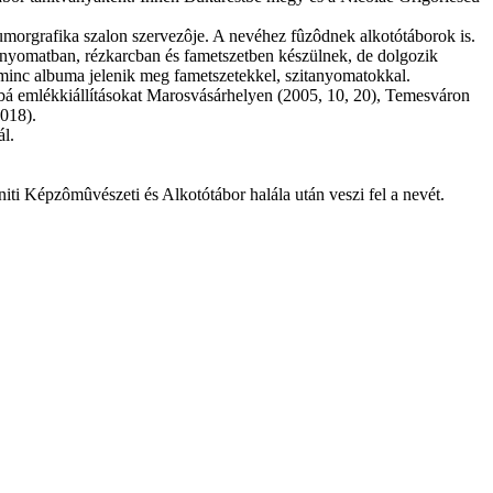
Humorgrafika szalon szervezôje. A nevéhez fûzôdnek alkotótáborok is.
kônyomatban, rézkarcban és fametszetben készülnek, de dolgozik
arminc albuma jelenik meg fametszetekkel, szitanyomatokkal.
á emlékkiállításokat Marosvásárhelyen (2005, 10, 20), Temesváron
2018).
l.
ti Képzômûvészeti és Alkotótábor halála után veszi fel a nevét.