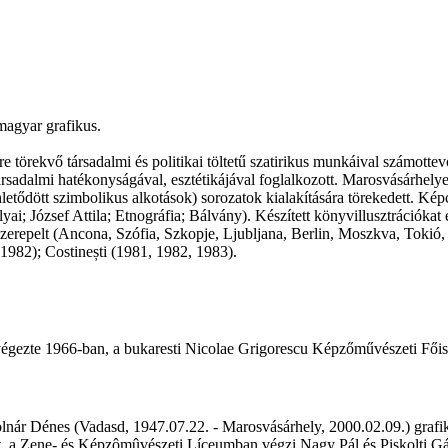
magyar grafikus.
törekvő társadalmi és politikai töltetű szatirikus munkáival számottevő
társadalmi hatékonyságával, esztétikájával foglalkozott. Marosvásárhely
ődött szimbolikus alkotások) sorozatok kialakítására törekedett. Képci
 József Attila; Etnográfia; Bálvány). Készített könyvillusztrációkat és
is szerepelt (Ancona, Szófia, Szkopje, Ljubljana, Berlin, Moszkva, Toki
1982); Costinești (1981, 1982, 1983).
égezte 1966-ban, a bukaresti Nicolae Grigorescu Képzőművészeti Főisk
ár Dénes (Vadasd, 1947.07.22. - Marosvásárhely, 2000.02.09.) grafikus
tt, a Zene- és Képzômûvészeti Líceumban végzi Nagy Pál és Piskolti G