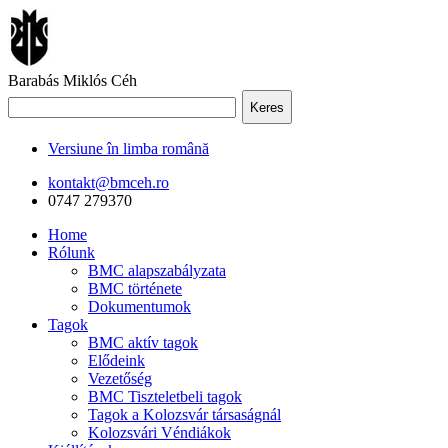
Barabás Miklós Céh
Keres
Versiune în limba română
kontakt@bmceh.ro
0747 279370
Home
Rólunk
BMC alapszabályzata
BMC története
Dokumentumok
Tagok
BMC aktív tagok
Elődeink
Vezetőség
BMC Tiszteletbeli tagok
Tagok a Kolozsvár társaságnál
Kolozsvári Véndiákok