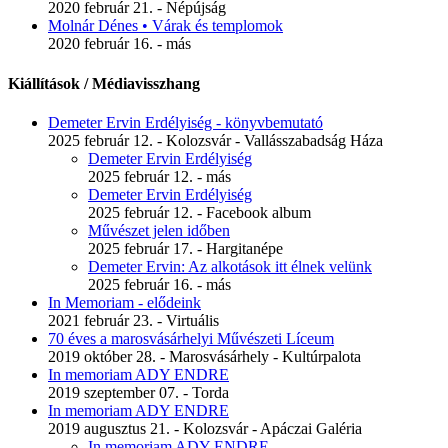
2020 február 21. - Népújság
Molnár Dénes • Várak és templomok
2020 február 16. - más
Kiállítások / Médiavisszhang
Demeter Ervin Erdélyiség - könyvbemutató
2025 február 12. - Kolozsvár - Vallásszabadság Háza
Demeter Ervin Erdélyiség
2025 február 12. - más
Demeter Ervin Erdélyiség
2025 február 12. - Facebook album
Művészet jelen időben
2025 február 17. - Hargitanépe
Demeter Ervin: Az alkotások itt élnek velünk
2025 február 16. - más
In Memoriam - elődeink
2021 február 23. - Virtuális
70 éves a marosvásárhelyi Művészeti Líceum
2019 október 28. - Marosvásárhely - Kultúrpalota
In memoriam ADY ENDRE
2019 szeptember 07. - Torda
In memoriam ADY ENDRE
2019 augusztus 21. - Kolozsvár - Apáczai Galéria
In memoriam ADY ENDRE