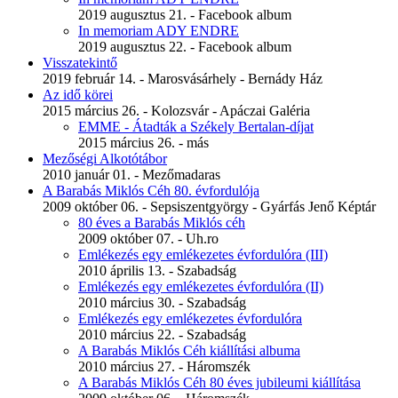
2019 augusztus 21. - Facebook album
In memoriam ADY ENDRE
2019 augusztus 22. - Facebook album
Visszatekintő
2019 február 14. - Marosvásárhely - Bernády Ház
Az idő körei
2015 március 26. - Kolozsvár - Apáczai Galéria
EMME - Átadták a Székely Bertalan-díjat
2015 március 26. - más
Mezőségi Alkotótábor
2010 január 01. - Mezőmadaras
A Barabás Miklós Céh 80. évfordulója
2009 október 06. - Sepsiszentgyörgy - Gyárfás Jenő Képtár
80 éves a Barabás Miklós céh
2009 október 07. - Uh.ro
Emlékezés egy emlékezetes évfordulóra (III)
2010 április 13. - Szabadság
Emlékezés egy emlékezetes évfordulóra (II)
2010 március 30. - Szabadság
Emlékezés egy emlékezetes évfordulóra
2010 március 22. - Szabadság
A Barabás Miklós Céh kiállítási albuma
2010 március 27. - Háromszék
A Barabás Miklós Céh 80 éves jubileumi kiállítása