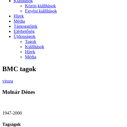
Kiállítások
Közös kiállítások
Egyéni kiállítások
Hírek
Média
Támogatóink
Elérhetőség
Újdonságok
Tagok
Kiállítások
Hírek
Média
BMC tagok
vissza
Molnár Dénes
1947-2000
Tagságok