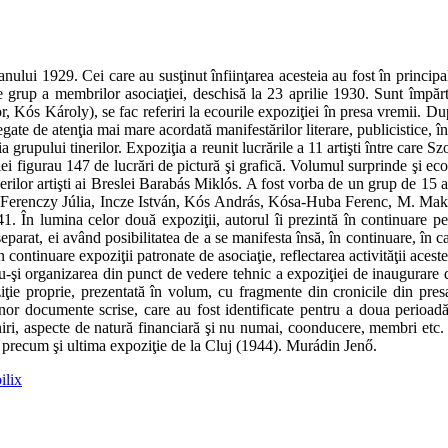
anului 1929. Cei care au susţinut înfiinţarea acesteia au fost în princ
e de grup a membrilor asociaţiei, deschisă la 23 aprilie 1930. Sunt împ
s Károly), se fac referiri la ecourile expoziţiei în presa vremii. După
gate de atenţia mai mare acordată manifestărilor literare, publicistice, î
ia grupului tinerilor. Expoziţia a reunit lucrările a 11 artişti între ca
 figurau 147 de lucrări de pictură şi grafică. Volumul surprinde şi ecou
nerilor artişti ai Breslei Barabás Miklós. A fost vorba de un grup de 15 a
. Ferenczy Júlia, Incze István, Kós András, Kósa-Huba Ferenc, M. Makka
41. În lumina celor două expoziţii, autorul îi prezintă în continuare 
eparat, ei având posibilitatea de a se manifesta însă, în continuare, în ca
 continuare expoziţii patronate de asociaţie, reflectarea activităţii acest
du-şi organizarea din punct de vedere tehnic a expoziţiei de inaugurare d
ţie proprie, prezentată în volum, cu fragmente din cronicile din pres
nor documente scrise, care au fost identificate pentru a doua perioadă
truniri, aspecte de natură financiară şi nu numai, coonducere, membri etc. 
 precum şi ultima expoziţie de la Cluj (1944). Murádin Jenő.
ilix