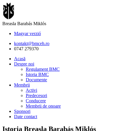
Breasla Barabás Miklós
Magyar verzió
kontakt@bmceh.ro
0747 279370
Acasă
Despre noi
Regulament BMC
Istoria BMC
Documente
Membrii
Activi
Predecesori
Conducere
Membrii de onoare
Sponsori
Date contact
Istoria Breasla Barabás Miklós