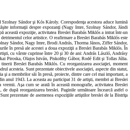
ipal Szolnay Sándor şi Kós Károly. Corespodenţa acestora aduce lumină
ărtăşite informaţii despre expozanţi (Nagy Imre, Szolnay Sándor, Jándi
 această expoziţie, activitatea Breslei Barabás Miklós a intrat într-un
n detrimentul celor artistice. O reafirmare a Breslei Barabás Miklós este
re Szolnay Sándor, Nagy Imre, Brodi András, Thorma János, Ziffer Sándor,
rile în presă ale acestei a doua expoziţii a Breslei Barabás Miklós. În
rtişti, cu vârste cuprinse între 20 şi 30 de ani: András László, Andrásy
i Piroska, Olajos István, Piskolthy Gábor, Rodé Edit şi Tollas Júlia.
pe tinerii Breslei Barabás Miklós. Cu reorganizarea asociaţiei, moment
drul acesteia. Sunt prezentate obiectivele asociaţiei, aspecte din statut,
eia şi a membrilor săi în presă, proiecte, dintre care cel mai important, a
in anul 1943. La aceasta au participat 31 de artişti, membri ai Breslei
a vremii. Aşa cum se arată în această monografie, activitatea Breslei
, de după reorganizarea breslei. Paginile următoare încearcă astfel o
Sunt prezentate de asemenea expoziţiile artiştilor breslei de la Bistriţa