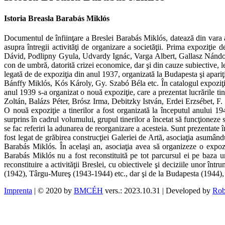
Istoria Breasla Barabás Miklós
Documentul de înfiinţare a Breslei Barabás Miklós, datează din vara 
asupra întregii activităţi de organizare a societăţii. Prima expoziţi
Dávid, Podlipny Gyula, Udvardy Ignác, Varga Albert, Gallasz Nándor, Kó
con de umbră, datorită crizei economice, dar şi din cauze subiective, le
legată de de expoziţia din anul 1937, organizată la Budapesta şi apariţ
Bánffy Miklós, Kós Károly, Gy. Szabó Béla etc. În catalogul expoziţiei
anul 1939 s-a organizat o nouă expoziţie, care a prezentat lucrările ti
Zoltán, Balázs Péter, Brósz Irma, Debitzky István, Erdei Erzsébet, F
O nouă expoziţie a tinerilor a fost organizată la începutul anului 19
surprins în cadrul volumului, grupul tinerilor a încetat să funcţioneze s
se fac referiri la adunarea de reorganizare a acesteia. Sunt prezentate în
fost legat de grăbirea construcţiei Galeriei de Artă, asociaţia asumân
Barabás Miklós. În acelaşi an, asociaţia avea să organizeze o expozi
Barabás Miklós nu a fost reconstituită pe tot parcursul ei pe baza u
reconstituire a activităţii Breslei, cu obiectivele şi deciziile unor în
(1942), Târgu-Mureş (1943-1944) etc., dar şi de la Budapesta (1944),
Imprenta
| © 2020 by
BMCÉH
vers.: 2023.10.31 | Developed by
Rob