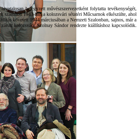
hivatalosan bejegyzett művészszervezetként folytatta tevékenységét,
 számított 1943-ban a kolozsvári sétatéri Műcsarnok elkészülte, ahol
 kiállítás követett 1944 márciusában a Nemzeti Szalonban, sajnos, már a
árult kolozsvári, Szolnay Sándor rendezte kiállításhoz kapcsolódik.