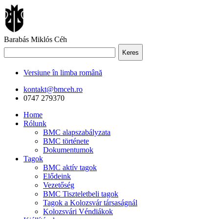
Barabás Miklós Céh
Keres
Versiune în limba română
kontakt@bmceh.ro
0747 279370
Home
Rólunk
BMC alapszabályzata
BMC története
Dokumentumok
Tagok
BMC aktív tagok
Elődeink
Vezetőség
BMC Tiszteletbeli tagok
Tagok a Kolozsvár társaságnál
Kolozsvári Véndiákok