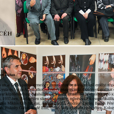
yaországban
utcai Teleki-palota termeiben mutatkozott be a különböző erdélyi rég
la és Varga Albert alkotásaival. A mintegy száz festményt, grafikát é
r képzőművészet fiatalságát, ők jelentik az iskolák béklyóiból való kis
 1937-ben, Budapesten sikerült az erdélyi művészeknek csoportkiállítás
abás Miklós Céh fiataljai, András László, Andrásy Zoltán, Balázs Péte
án, Piskolty Gábor, Rodé Edit, Tollas Júlia 1939 decemberében, Koloz