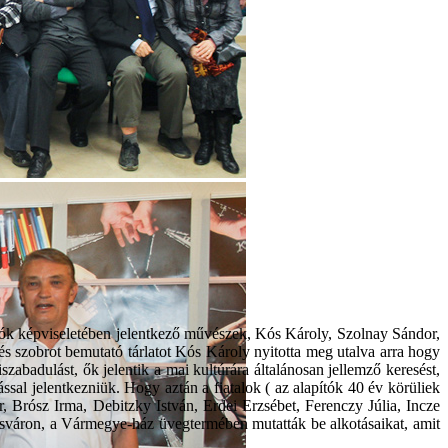
iók képviseletében jelentkező művészek, Kós Károly, Szolnay Sándor,
s szobrot bemutató tárlatot Kós Károly nyitotta meg utalva arra hogy
zabadulást, ők jelentik a mai kultúrára általánosan jellemző keresést,
sal jelentkezniük. Hogy aztán a fiatalok ( az alapítók 40 év körüliek
r, Brósz Irma, Debitzky István, Erdei Erzsébet, Ferenczy Júlia, Incze
sváron, a Vármegye-ház üvegtermében mutatták be alkotásaikat, amit