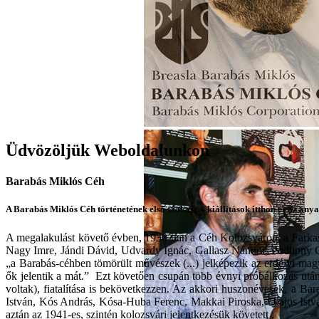
Üdvözöljük Weboldalunkon
Barabás Miklós Céh
A Barabás Miklós Céh történetének első szakasz – kiállítások itthon és az an
A megalakulást követő évben, 1930-ban a Céh Kolozsváron, a Farkas 
Nagy Imre, Jándi Dávid, Udvardy Ignác, Gallasz Nándor, Podlipny Gyu
„a Barabás-céhben tömörült művészek (...) jelképezik az erdélyi magya
ők jelentik a mát.” Ezt követően csupán több évnyi próbálkozás után,
voltak), fiatalítása is bekövetkezzen. Az akkori huszonévesek, a Bar
István, Kós András, Kósa-Huba Ferenc, Makkai Piroska, Olajos Istv
aztán az 1941-es, szintén kolozsvári jelentkezésük követett .