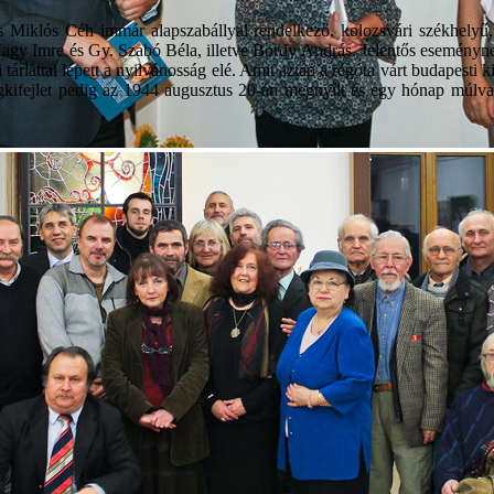
 Miklós Céh immár alapszabállyal rendelkező, kolozsvári székhelyű, 
agy Imre és Gy. Szabó Béla, illetve Bordy András. Jelentős eseménynek
i tárlattal lépett a nyilvánosság elé. Amit aztán a régóta várt budapesti
kifejlet pedig az 1944 augusztus 20-án megnyílt és egy hónap múlva z