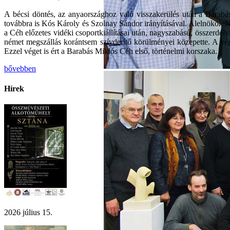
A bécsi döntés, az anyaországhoz való visszakerülés után a Barabás
továbbra is Kós Károly és Szolnay Sándor irányításával. Alelnökök N
a Céh előzetes vidéki csoportkiállításai után, nagyszabású, összerdély
német megszállás korántsem szívderítő körülményei közepette. A vég
Ezzel véget is ért a Barabás Miklós Céh első, történelmi korszaka.
bővebben
Hírek
2026 július 15.