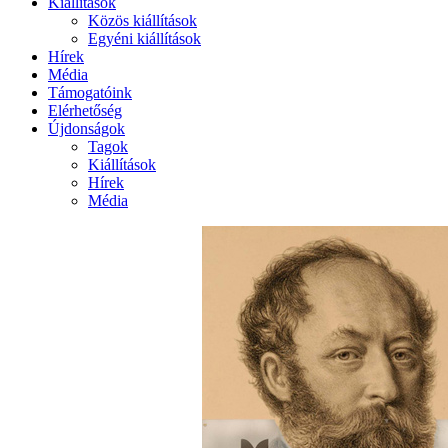
Kiállítások
Közös kiállítások
Egyéni kiállítások
Hírek
Média
Támogatóink
Elérhetőség
Újdonságok
Tagok
Kiállítások
Hírek
Média