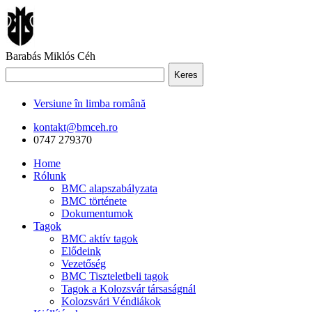
Barabás Miklós Céh
Keres
Versiune în limba română
kontakt@bmceh.ro
0747 279370
Home
Rólunk
BMC alapszabályzata
BMC története
Dokumentumok
Tagok
BMC aktív tagok
Elődeink
Vezetőség
BMC Tiszteletbeli tagok
Tagok a Kolozsvár társaságnál
Kolozsvári Véndiákok