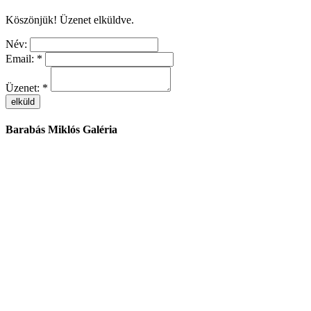
Köszönjük!
Üzenet elküldve.
Név:
Email:
*
Üzenet:
*
Barabás Miklós Galéria