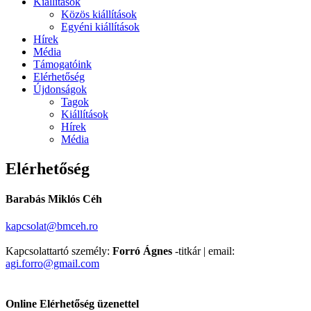
Kiállítások
Közös kiállítások
Egyéni kiállítások
Hírek
Média
Támogatóink
Elérhetőség
Újdonságok
Tagok
Kiállítások
Hírek
Média
Elérhetőség
Barabás Miklós Céh
kapcsolat@bmceh.ro
Kapcsolattartó személy:
Forró Ágnes
-titkár | email:
agi.forro@gmail.com
Online Elérhetőség üzenettel