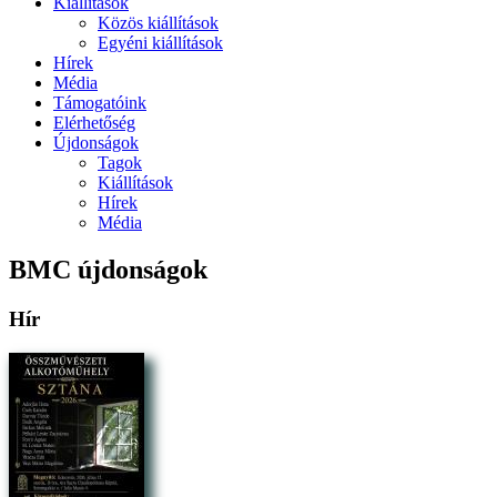
Kiállítások
Közös kiállítások
Egyéni kiállítások
Hírek
Média
Támogatóink
Elérhetőség
Újdonságok
Tagok
Kiállítások
Hírek
Média
BMC újdonságok
Hír