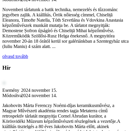
Novemberi tárlatunk a batik technika, nemezelés és tűzzománc
jegyében zajlik. A kiállítás, Örök nőiesség címmel, Chiseliță
Eleanora, Timofte Natella, Tóth Szvetlána és Vdovkina Anastasia
képzőművészek munkáit mutatja be. A tárlatot megnyitják:
Demostene Șofron újságíró és Chiseliță Mihai képzőművész.
Közreműködik Szöllősi-Rusz Helga énekesnő. A megnyitóra
november 20-án 18 órától kerül sor galériánkban a Szentegyház utca
(Iuliu Maniu) 4 szám alatt. ...
olvasd tovább
Hír
Esemény
2024 november 15.
Módosítva
2024 november 14.
Jakobovits Márta Ferenczy Noémi-díjas keramikusművész, a
Magyar Művészeti akadémia rendes tagja Metaterra című
retrospektív tárlatát megnyitja Cornel Abrudan kurátor, a
Körösvidéki Múzeum képzőművészeti részlegének a vezetője.A
kiállítás tisztelgés a 80 éves Jakobovits Márta előtt, akinek