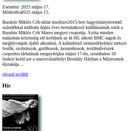
Esemény
2025 május 17.
Módosítva
2025 május 15.
Barabás Miklós Céh-tárlat tizedszer2015-ben hagyományteremtő
szándékkal indította útjára éves bemutatkozó kiállításainak sorát a
Barabás Miklós Céh Maros megyei csoportja. Azóta minden
májusban közönség elé kerülnek az itt élő, alkotó BMC-tagok és
meghívottjaik újabb alkotásai. A különböző nemzedékekhez tartozó
festők, szobrászok, grafikusok, keramikusok, textilművészek
csoportos tárlatának megnyitójára május 17-én, szombaton 18
órakor kerül sor a marosvásárhelyi Bernády Házban a Múzeumok
éjszakája ...
olvasd tovább
Hír