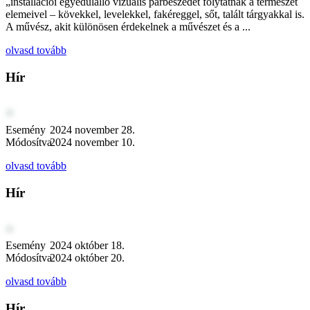
„installációi egyedülálló vizuális párbeszédet folytatnak a természet
elemeivel – kövekkel, levelekkel, fakéreggel, sőt, talált tárgyakkal is.
A művész, akit különösen érdekelnek a művészet és a ...
olvasd tovább
Hír
Esemény
2024 november 28.
Módosítva
2024 november 10.
olvasd tovább
Hír
Esemény
2024 október 18.
Módosítva
2024 október 20.
olvasd tovább
Hír