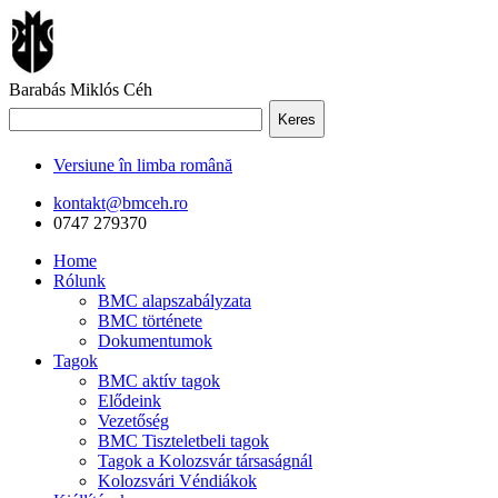
Barabás Miklós Céh
Keres
Versiune în limba română
kontakt@bmceh.ro
0747 279370
Home
Rólunk
BMC alapszabályzata
BMC története
Dokumentumok
Tagok
BMC aktív tagok
Elődeink
Vezetőség
BMC Tiszteletbeli tagok
Tagok a Kolozsvár társaságnál
Kolozsvári Véndiákok