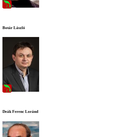
Botár László
Deák Ferenc Loránd