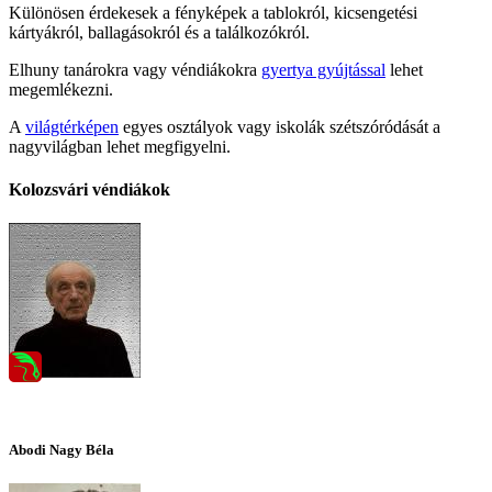
Különösen érdekesek a fényképek a tablokról, kicsengetési
kártyákról, ballagásokról és a találkozókról.
Elhuny tanárokra vagy véndiákokra
gyertya gyújtással
lehet
megemlékezni.
A
világtérképen
egyes osztályok vagy iskolák szétszóródását a
nagyvilágban lehet megfigyelni.
Kolozsvári véndiákok
Abodi Nagy Béla