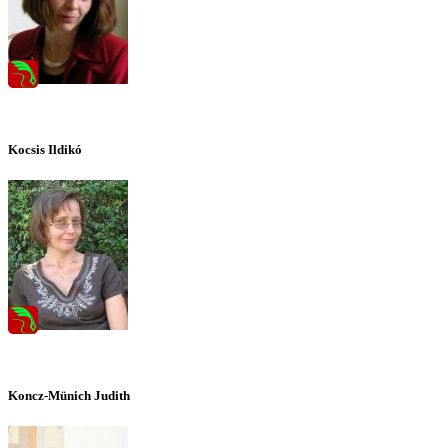
Kocsis Ildikó
Koncz-Münich Judith