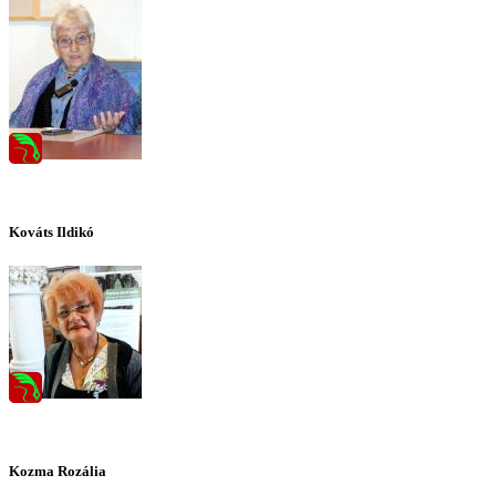
Kováts Ildikó
Kozma Rozália