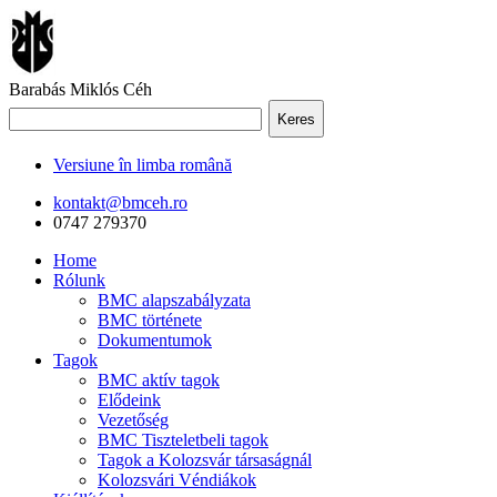
Barabás Miklós Céh
Keres
Versiune în limba română
kontakt@bmceh.ro
0747 279370
Home
Rólunk
BMC alapszabályzata
BMC története
Dokumentumok
Tagok
BMC aktív tagok
Elődeink
Vezetőség
BMC Tiszteletbeli tagok
Tagok a Kolozsvár társaságnál
Kolozsvári Véndiákok