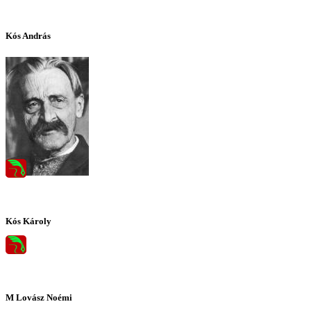
Kós András
Kós Károly
M Lovász Noémi