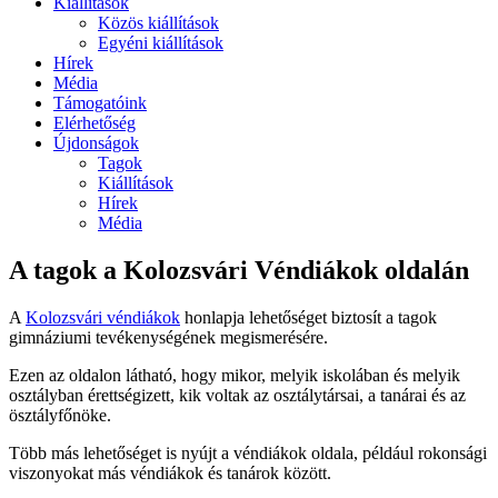
Kiállítások
Közös kiállítások
Egyéni kiállítások
Hírek
Média
Támogatóink
Elérhetőség
Újdonságok
Tagok
Kiállítások
Hírek
Média
A tagok a Kolozsvári Véndiákok oldalán
A
Kolozsvári véndiákok
honlapja lehetőséget biztosít a tagok
gimnáziumi tevékenységének megismerésére.
Ezen az oldalon látható, hogy mikor, melyik iskolában és melyik
osztályban érettségizett, kik voltak az osztálytársai, a tanárai és az
ösztályfőnöke.
Több más lehetőséget is nyújt a véndiákok oldala, például rokonsági
viszonyokat más véndiákok és tanárok között.