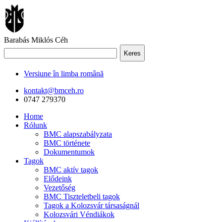
Barabás Miklós Céh
Keres
Versiune în limba română
kontakt@bmceh.ro
0747 279370
Home
Rólunk
BMC alapszabályzata
BMC története
Dokumentumok
Tagok
BMC aktív tagok
Elődeink
Vezetőség
BMC Tiszteletbeli tagok
Tagok a Kolozsvár társaságnál
Kolozsvári Véndiákok