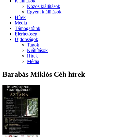
Kiállítások
Közös kiállítások
Egyéni kiállítások
Hírek
Média
Támogatóink
Elérhetőség
Újdonságok
Tagok
Kiállítások
Hírek
Média
Barabás Miklós Céh hírek