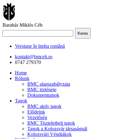
Barabás Miklós Céh
Keres
Versiune în limba română
kontakt@bmceh.ro
0747 279370
Home
Rólunk
BMC alapszabályzata
BMC története
Dokumentumok
Tagok
BMC aktív tagok
Elődeink
Vezetőség
BMC Tiszteletbeli tagok
Tagok a Kolozsvár társaságnál
Kolozsvári Véndiákok