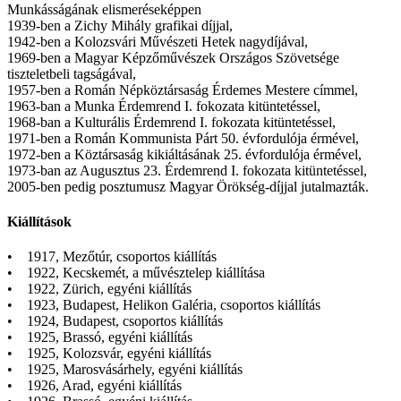
Munkásságának elismeréseképpen
1939-ben a Zichy Mihály grafikai díjjal,
1942-ben a Kolozsvári Művészeti Hetek nagydíjával,
1969-ben a Magyar Képzőművészek Országos Szövetsége
tiszteletbeli tagságával,
1957-ben a Román Népköztársaság Érdemes Mestere címmel,
1963-ban a Munka Érdemrend I. fokozata kitüntetéssel,
1968-ban a Kulturális Érdemrend I. fokozata kitüntetéssel,
1971-ben a Román Kommunista Párt 50. évfordulója érmével,
1972-ben a Köztársaság kikiáltásának 25. évfordulója érmével,
1973-ban az Augusztus 23. Érdemrend I. fokozata kitüntetéssel,
2005-ben pedig posztumusz Magyar Örökség-díjjal jutalmazták.
Kiállítások
• 1917, Mezőtúr, csoportos kiállítás
• 1922, Kecskemét, a művésztelep kiállítása
• 1922, Zürich, egyéni kiállítás
• 1923, Budapest, Helikon Galéria, csoportos kiállítás
• 1924, Budapest, csoportos kiállítás
• 1925, Brassó, egyéni kiállítás
• 1925, Kolozsvár, egyéni kiállítás
• 1925, Marosvásárhely, egyéni kiállítás
• 1926, Arad, egyéni kiállítás