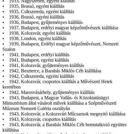
• 1933, Nagyszeben, egyéni kiállítás
• 1935, Brassó, egyéni kiállítás
• 1935, Csíkszereda, egyéni kiállítás
• 1936, Brassó, egyéni kiállítás
• 1936, Budapest, gyűjteményes kiállítás
• 1937, Budapest, erdélyi magyar képzőművészek kiállítása
• 1938, Kolozsvár, egyéni kiállítás
• 1938, London, egyéni kiállítás
• 1939, Budapest, Erdélyi magyar képzőművészet, Nemzeti
Szalon
• 1941, Budapest, erdélyi kiállítás
• 1941, Budapest, egyéni kiállítás
• 1941, Kolozsvár, gyűjteményes kiállítás
• 1942, Beszterce, a Barabás Miklós Céh kiállítása
• 1942, Csíkszereda, egyéni kiállítás
• 1942, Kolozsvár, csoportos kiállítás a Művészeti Hetek
keretében
• 1942, Marosvásárhely, gyűjteményes kiállítás
• 1943, Budapest, a Magyar Vallás- és Közoktatásügyi
Minisztérium által vásárolt művek kiállítása a Szépművészeti
Múzeum Nemzeti Galéria osztályán
• 1943, Kolozsvár, a Kolozsvári Műcsarnok megnyitó kiállítása
• 1943, Kolozsvár, csoportos kiállítás
• 1943, Kolozsvár, a Barabás Miklós Céh bemutatkozó együttes
kiállítása