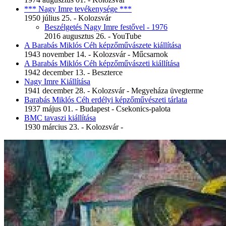
*** Nagy Imre tevékenysége ***
1950 július 25. - Kolozsvár
Beszélgetés Nagy Imre festővel - 1976
2016 augusztus 26. - YouTube
A Barabás Miklós Céh képzőművászete kiállítása
1943 november 14. - Kolozsvár - Műcsarnok
A Barabás Miklós Céh képzőművászeti kiállítása
1942 december 13. - Beszterce
Nagy Imre Kiállítása
1941 december 28. - Kolozsvár - Megyeháza üvegterme
Barabás Miklós Céh erdélyi képzőművészeti tárlata
1937 május 01. - Budapest - Csekonics-palota
BMC tavaszi kiállítása
1930 március 23. - Kolozsvár -