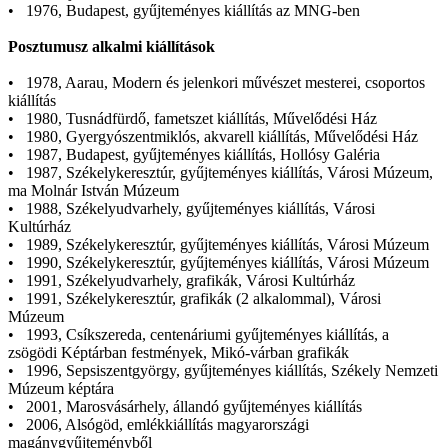
• 1976, Budapest, gyűjteményes kiállítás az MNG-ben
Posztumusz alkalmi kiállítások
• 1978, Aarau, Modern és jelenkori művészet mesterei, csoportos
kiállítás
• 1980, Tusnádfürdő, fametszet kiállítás, Művelődési Ház
• 1980, Gyergyószentmiklós, akvarell kiállítás, Művelődési Ház
• 1987, Budapest, gyűjteményes kiállítás, Hollósy Galéria
• 1987, Székelykeresztúr, gyűjteményes kiállítás, Városi Múzeum,
ma Molnár István Múzeum
• 1988, Székelyudvarhely, gyűjteményes kiállítás, Városi
Kultúrház
• 1989, Székelykeresztúr, gyűjteményes kiállítás, Városi Múzeum
• 1990, Székelykeresztúr, gyűjteményes kiállítás, Városi Múzeum
• 1991, Székelyudvarhely, grafikák, Városi Kultúrház
• 1991, Székelykeresztúr, grafikák (2 alkalommal), Városi
Múzeum
• 1993, Csíkszereda, centenáriumi gyűjteményes kiállítás, a
zsögödi Képtárban festmények, Mikó-várban grafikák
• 1996, Sepsiszentgyörgy, gyűjteményes kiállítás, Székely Nemzeti
Múzeum képtára
• 2001, Marosvásárhely, állandó gyűjteményes kiállítás
• 2006, Alsógöd, emlékkiállítás magyarországi
magánygyűjteményből