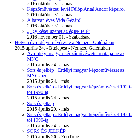
2016 október 31. - más
Képzőművészeti levél Fülöp Antal Andor képeiről
2016 október 31. - más
A hatvan éves Vida Gézáról
2016 október 31. - más
„Egy kései üzenet az égiek felé”
2016 november 01. - Szabadság
Hetven év erdélyi művészete a Nemzeti Galériában
2015 április 24. - Budapest - Nemzeti Galériában
Az erdélyi magyar képzőművészetet mutatja be az
MNG
2015 április 24. - más
Sors és jelkép - Erdélyi magyar képzőművészet az
MNG-ben
2015 április 24. - más
Sors és jelkép - Erdélyi magyar képzőművészet 1920-
tól 1990-ig
2015 április 24. - más
Sors és jelkép
2015 április 29. - más
Sors és jelkép - Erdélyi magyar képzőművészet 1920-
tól 1990-ig
2015 április 24. - más
SORS ÉS JELKÉP
2015 április 26. - YouTube