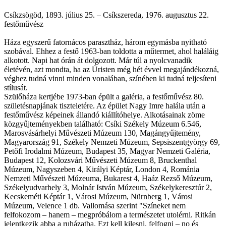
Csíkzsögöd, 1893. július 25. – Csíkszereda, 1976. augusztus 22.
festőművész
Háza egyszerű fatornácos parasztház, három egymásba nyitható
szobával. Ehhez a festő 1963-ban toldotta a műtermet, ahol haláláig
alkotott. Napi hat órán át dolgozott. Már túl a nyolcvanadik
életévén, azt mondta, ha az Úristen még hét évvel megajándékozná,
véghez tudná vinni minden vonalában, színében ki tudná teljesíteni
stílusát.
Szülőháza kertjébe 1973-ban épült a galéria, a festőművész 80.
születésnapjának tiszteletére. Az épület Nagy Imre halála után a
festőművész képeinek állandó kiállítóhelye. Alkotásainak zöme
közgyűjteményekben található: Csíki Székely Múzeum 6.546,
Marosvásárhelyi Művészeti Múzeum 130, Magángyűjtemény,
Magyarország 91, Székely Nemzeti Múzeum, Sepsiszentgyörgy 69,
Petőfi Irodalmi Múzeum, Budapest 35, Magyar Nemzeti Galéria,
Budapest 12, Kolozsvári Művészeti Múzeum 8, Bruckenthal
Múzeum, Nagyszeben 4, Királyi Képtár, London 4, Románia
Nemzeti Művészeti Múzeuma, Bukarest 4, Haáz Rezső Múzeum,
Székelyudvarhely 3, Molnár István Múzeum, Székelykeresztúr 2,
Kecskeméti Képtár 1, Városi Múzeum, Nürnberg 1, Városi
Múzeum, Velence 1 db. Vallomása szerint "Színeket nem
felfokozom – hanem – megpróbálom a természetet utolérni. Ritkán
jelentkezik abba a ruházatba. Ezt kell kilesni, felfogni – no és