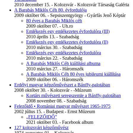
2010 december 15. - Kolozsvár - Kolozsvár Társaság Galéria
A Barabás Miklós Céh 80. évfordulója
2009 október 06. - Sepsiszentgyörgy - Gyárfás Jenő Képtár
80 éves a Barabás Miklós céh
2009 október 07. - Uh.ro
Emlékezés egy emlékezetes évfordulóra (III)
2010 április 13. - Szabadság
Emlékezés egy emlékezetes évfordulóra (II)
2010 március 30. - Szabadság
Emlékezés egy emlékezetes évfordulóra
2010 március 22. - Szabadság
A Barabás Miklós Céh kiállítási albuma
2010 március 27. - Háromszék
A Barabás Miklós Céh 80 éves jubileumi kiállítása
2009 október 06. - Háromszék
Erdélyi magyar képzőművészet a Bánffy-palotában
2008 október 30. - Kolozsvár - -Múzeum
Kortárs művészeti seregszemle a Bánffy-palotában
2008 november 08. - Szabadság
Felezőidő • Romániai magyar művészet 1965-1975
2002 július 15. - Budapest - Ernst Múzeum
„FELEZŐIDŐ”
2021 október 03. - Facebook album
127 kolozsvári képzőművész
1974 augusztus 01. - Kolozsvár