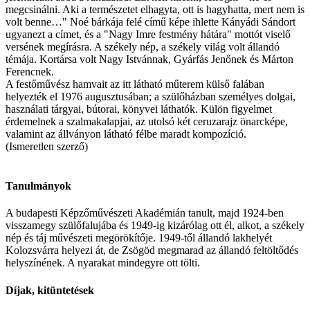
megcsinálni. Aki a természetet elhagyta, ott is hagyhatta, mert nem is
volt benne…" Noé bárkája felé című képe ihlette Kányádi Sándort
ugyanezt a címet, és a "Nagy Imre festmény hátára" mottót viselő
versének megírásra. A székely nép, a székely világ volt állandó
témája. Kortársa volt Nagy Istvánnak, Gyárfás Jenőnek és Márton
Ferencnek.
A festőművész hamvait az itt látható műterem külső falában
helyezték el 1976 augusztusában; a szülőházban személyes dolgai,
használati tárgyai, bútorai, könyvei láthatók. Külön figyelmet
érdemelnek a szalmakalapjai, az utolsó két ceruzarajz önarcképe,
valamint az állványon látható félbe maradt kompozíció.
(Ismeretlen szerző)
Tanulmányok
A budapesti Képzőművészeti Akadémián tanult, majd 1924-ben
visszamegy szülőfalujába és 1949-ig kizárólag ott él, alkot, a székely
nép és táj művészeti megörökítője. 1949-től állandó lakhelyét
Kolozsvárra helyezi át, de Zsögöd megmarad az állandó feltöltődés
helyszínének. A nyarakat mindegyre ott tölti.
Díjak, kitüntetések