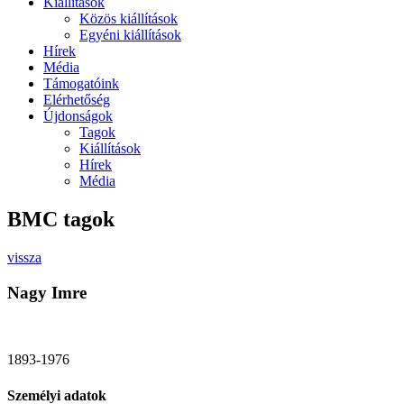
Kiállítások
Közös kiállítások
Egyéni kiállítások
Hírek
Média
Támogatóink
Elérhetőség
Újdonságok
Tagok
Kiállítások
Hírek
Média
BMC tagok
vissza
Nagy Imre
1893-1976
Személyi adatok