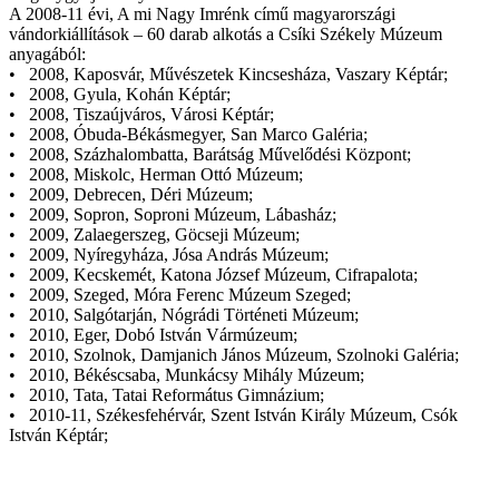
A 2008-11 évi, A mi Nagy Imrénk című magyarországi
vándorkiállítások – 60 darab alkotás a Csíki Székely Múzeum
anyagából:
• 2008, Kaposvár, Művészetek Kincsesháza, Vaszary Képtár;
• 2008, Gyula, Kohán Képtár;
• 2008, Tiszaújváros, Városi Képtár;
• 2008, Óbuda-Békásmegyer, San Marco Galéria;
• 2008, Százhalombatta, Barátság Művelődési Központ;
• 2008, Miskolc, Herman Ottó Múzeum;
• 2009, Debrecen, Déri Múzeum;
• 2009, Sopron, Soproni Múzeum, Lábasház;
• 2009, Zalaegerszeg, Göcseji Múzeum;
• 2009, Nyíregyháza, Jósa András Múzeum;
• 2009, Kecskemét, Katona József Múzeum, Cifrapalota;
• 2009, Szeged, Móra Ferenc Múzeum Szeged;
• 2010, Salgótarján, Nógrádi Történeti Múzeum;
• 2010, Eger, Dobó István Vármúzeum;
• 2010, Szolnok, Damjanich János Múzeum, Szolnoki Galéria;
• 2010, Békéscsaba, Munkácsy Mihály Múzeum;
• 2010, Tata, Tatai Református Gimnázium;
• 2010-11, Székesfehérvár, Szent István Király Múzeum, Csók
István Képtár;