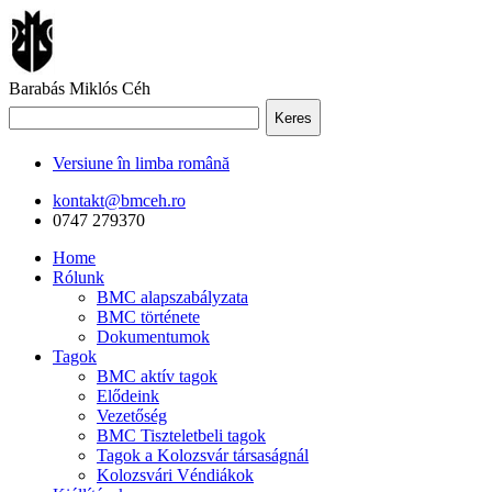
Barabás Miklós Céh
Keres
Versiune în limba română
kontakt@bmceh.ro
0747 279370
Home
Rólunk
BMC alapszabályzata
BMC története
Dokumentumok
Tagok
BMC aktív tagok
Elődeink
Vezetőség
BMC Tiszteletbeli tagok
Tagok a Kolozsvár társaságnál
Kolozsvári Véndiákok