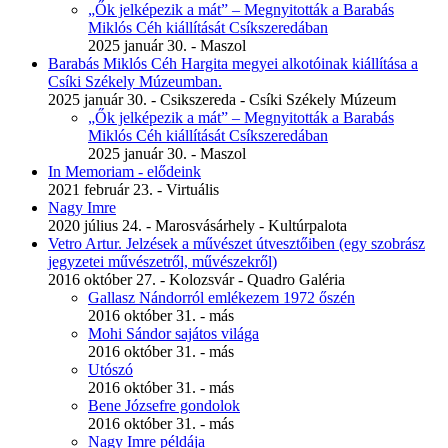
„Ők jelképezik a mát” – Megnyitották a Barabás
Miklós Céh kiállítását Csíkszeredában
2025 január 30. - Maszol
Barabás Miklós Céh Hargita megyei alkotóinak kiállítása a
Csíki Székely Múzeumban.
2025 január 30. - Csikszereda - Csíki Székely Múzeum
„Ők jelképezik a mát” – Megnyitották a Barabás
Miklós Céh kiállítását Csíkszeredában
2025 január 30. - Maszol
In Memoriam - elődeink
2021 február 23. - Virtuális
Nagy Imre
2020 július 24. - Marosvásárhely - Kultúrpalota
Vetro Artur. Jelzések a művészet útvesztőiben (egy szobrász
jegyzetei művészetről, művészekről)
2016 október 27. - Kolozsvár - Quadro Galéria
Gallasz Nándorról emlékezem 1972 őszén
2016 október 31. - más
Mohi Sándor sajátos világa
2016 október 31. - más
Utószó
2016 október 31. - más
Bene Józsefre gondolok
2016 október 31. - más
Nagy Imre példája