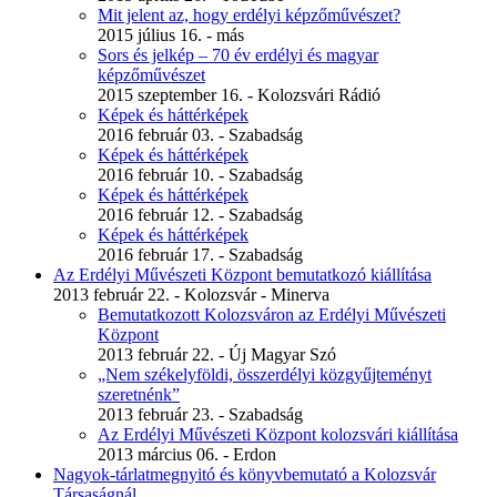
Mit jelent az, hogy erdélyi képzőművészet?
2015 július 16. - más
Sors és jelkép – 70 év erdélyi és magyar
képzőművészet
2015 szeptember 16. - Kolozsvári Rádió
Képek és háttérképek
2016 február 03. - Szabadság
Képek és háttérképek
2016 február 10. - Szabadság
Képek és háttérképek
2016 február 12. - Szabadság
Képek és háttérképek
2016 február 17. - Szabadság
Az Erdélyi Művészeti Központ bemutatkozó kiállítása
2013 február 22. - Kolozsvár - Minerva
Bemutatkozott Kolozsváron az Erdélyi Művészeti
Központ
2013 február 22. - Új Magyar Szó
„Nem székelyföldi, összerdélyi közgyűjteményt
szeretnénk”
2013 február 23. - Szabadság
Az Erdélyi Művészeti Központ kolozsvári kiállítása
2013 március 06. - Erdon
Nagyok-tárlatmegnyitó és könyvbemutató a Kolozsvár
Társaságnál