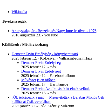
Wikipedia
Tevékenységek
Aranyszalagtár - Beszélgetés Nagy Imre festővel - 1976
2016 augusztus 23. - YouTube
Kiállítások / Médiavisszhang
Demeter Ervin Erdélyiség - könyvbemutató
2025 február 12. - Kolozsvár - Vallásszabadság Háza
Demeter Ervin Erdélyiség
2025 február 12. - más
Demeter Ervin Erdélyiség
2025 február 12. - Facebook album
Művészet jelen időben
2025 február 17. - Hargitanépe
Demeter Ervin: Az alkotások itt élnek velünk
2025 február 16. - más
„Ők jelképezik a mát” – Megnyitották a Barabás Miklós Céh
kiállítását Csíkszeredában
2025 január 30. - Csíki Székely Múzeum