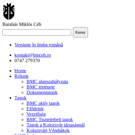
Barabás Miklós Céh
Keres
Versiune în limba română
kontakt@bmceh.ro
0747 279370
Home
Rólunk
BMC alapszabályzata
BMC története
Dokumentumok
Tagok
BMC aktív tagok
Elődeink
Vezetőség
BMC Tiszteletbeli tagok
Tagok a Kolozsvár társaságnál
Kolozsvári Véndiákok