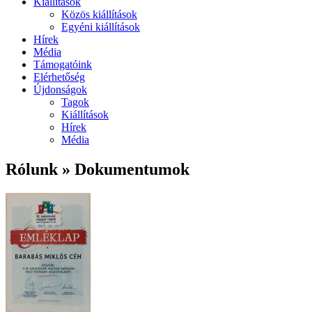
Kiállítások
Közös kiállítások
Egyéni kiállítások
Hírek
Média
Támogatóink
Elérhetőség
Újdonságok
Tagok
Kiállítások
Hírek
Média
Rólunk » Dokumentumok