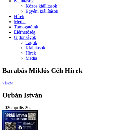
Kiállítások
Közös kiállítások
Egyéni kiállítások
Hírek
Média
Támogatóink
Elérhetőség
Újdonságok
Tagok
Kiállítások
Hírek
Média
Barabás Miklós Céh Hírek
vissza
Orbán István
2026 április 26.