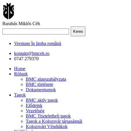
Barabás Miklós Céh
Keres
Versiune în limba română
kontakt@bmceh.ro
0747 279370
Home
Rólunk
BMC alapszabályzata
BMC története
Dokumentumok
Tagok
BMC aktív tagok
Elődeink
Vezetőség
BMC Tiszteletbeli tagok
Tagok a Kolozsvár társaságnál
Kolozsvári Véndiákok