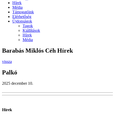
Hírek
Média
Támogatóink
Elérhetőség
Újdonságok
Tagok
Kiállítások
Hírek
Média
Barabás Miklós Céh Hírek
vissza
Palkó
2025 december 10.
Hírek