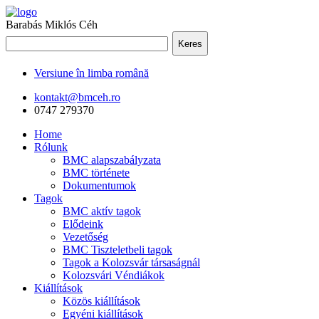
Barabás Miklós Céh
Keres
Versiune în limba română
kontakt@bmceh.ro
0747 279370
Home
Rólunk
BMC alapszabályzata
BMC története
Dokumentumok
Tagok
BMC aktív tagok
Elődeink
Vezetőség
BMC Tiszteletbeli tagok
Tagok a Kolozsvár társaságnál
Kolozsvári Véndiákok
Kiállítások
Közös kiállítások
Egyéni kiállítások