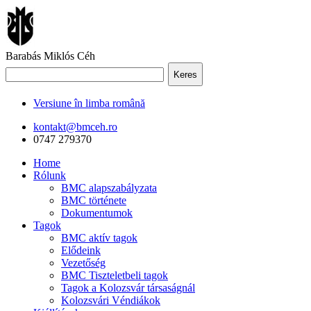
Barabás Miklós Céh
Keres
Versiune în limba română
kontakt@bmceh.ro
0747 279370
Home
Rólunk
BMC alapszabályzata
BMC története
Dokumentumok
Tagok
BMC aktív tagok
Elődeink
Vezetőség
BMC Tiszteletbeli tagok
Tagok a Kolozsvár társaságnál
Kolozsvári Véndiákok