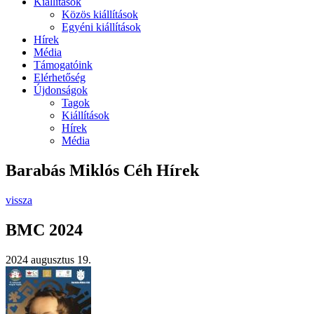
Kiállítások
Közös kiállítások
Egyéni kiállítások
Hírek
Média
Támogatóink
Elérhetőség
Újdonságok
Tagok
Kiállítások
Hírek
Média
Barabás Miklós Céh Hírek
vissza
BMC 2024
2024 augusztus 19.