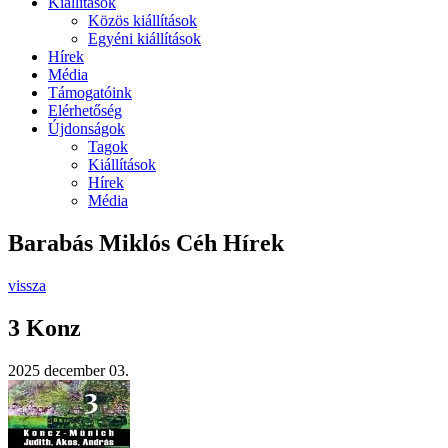
Kiállítások
Közös kiállítások
Egyéni kiállítások
Hírek
Média
Támogatóink
Elérhetőség
Újdonságok
Tagok
Kiállítások
Hírek
Média
Barabás Miklós Céh Hírek
vissza
3 Konz
2025 december 03.