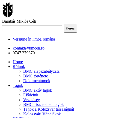
Barabás Miklós Céh
Keres
Versiune în limba română
kontakt@bmceh.ro
0747 279370
Home
Rólunk
BMC alapszabályzata
BMC története
Dokumentumok
Tagok
BMC aktív tagok
Elődeink
Vezetőség
BMC Tiszteletbeli tagok
Tagok a Kolozsvár társaságnál
Kolozsvári Véndiákok