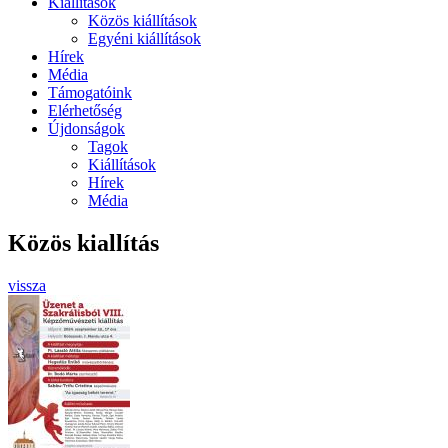
Kiállítások
Közös kiállítások
Egyéni kiállítások
Hírek
Média
Támogatóink
Elérhetőség
Újdonságok
Tagok
Kiállítások
Hírek
Média
Közös kiallítás
vissza