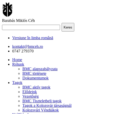
Barabás Miklós Céh
Keres
Versiune în limba română
kontakt@bmceh.ro
0747 279370
Home
Rólunk
BMC alapszabályzata
BMC története
Dokumentumok
Tagok
BMC aktív tagok
Elődeink
Vezetőség
BMC Tiszteletbeli tagok
Tagok a Kolozsvár társaságnál
Kolozsvári Véndiákok