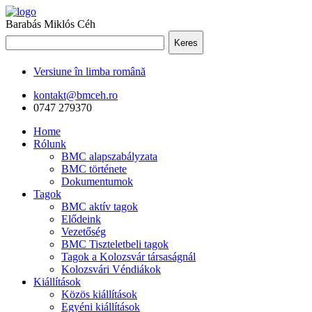
Barabás Miklós Céh
Keres
Versiune în limba română
kontakt@bmceh.ro
0747 279370
Home
Rólunk
BMC alapszabályzata
BMC története
Dokumentumok
Tagok
BMC aktív tagok
Elődeink
Vezetőség
BMC Tiszteletbeli tagok
Tagok a Kolozsvár társaságnál
Kolozsvári Véndiákok
Kiállítások
Közös kiállítások
Egyéni kiállítások