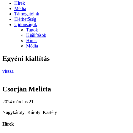
Hírek
Média
Támogatóink
Elérhetőség
Újdonságok
Tagok
Kiállítások
Hírek
Média
Egyéni kiallítás
vissza
Csorján Melitta
2024 március 21.
Nagykároly- Károlyi Kastély
Hírek