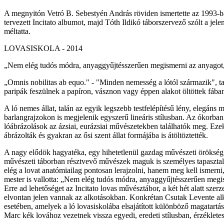
A megnyitón Vetró B. Sebestyén András röviden ismertette az 1993-ban
tervezett Incitato albumot, majd Tóth Ildikó táborszervező szólt a 
méltatta.
LOVASISKOLA - 2014
„Nem elég tudós módra, anyaggyűjtésszerűen megismerni az anyagot, azt
„Omnis nobilitas ab equo." - "Minden nemesség a lótól származik", ta
paripák feszülnek a papíron, vásznon vagy éppen alakot öltöttek fába
A ló nemes állat, talán az egyik legszebb testfelépítésű lény, elegán
barlangrajzokon is megjelenik egyszerű lineáris stílusban. Az ókorba
lóábrázolások az ázsiai, eurázsiai művészetekben találhatók meg. Ez
ábrázolták és gyakran az ősi szent állat formájába is átöltöztették.
A nagy elődök hagyatéka, egy hihetetlenül gazdag művészeti örökség
művészeti táborban résztvevő művészek maguk is személyes tapasztal
elég a lovat anatómiailag pontosan lerajzolni, hanem meg kell ismerni
mester is vallotta: „Nem elég tudós módra, anyaggyűjtésszerűen megisme
Erre ad lehetőséget az Incitato lovas művésztábor, a két hét alatt sze
elvontan jelen vannak az alkotásokban. Konkrétan Csutak Levente alk
esetében, amelyek a ló lovasiskolába elsajátított különböző magatartá
Marc kék lovához vezetnek vissza egyedi, eredeti stílusban, érzéklete