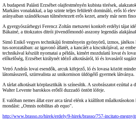
A budapesti Palásti Erzsébet olajfestményén kubista törések, alakzato
Markáns vonalakkal, a lap szinte teljes felületét domináló, erős ló e
arányaiban szándékosan túlméretezett erős kezet, amely már nem fin
A gyergyószárhegyi Ferencz Zoltán metszetei konkrét erdélyi tájat idé
Bákainé, a titokzatos ditrói jövendőmondó asszony legendás alakjána
Simó Enikő vegyes technikájú festményein gyönyörű, izmos, játékos l
tus-sorozatában: az igavonó állatét, a kancáét a kiscsikójával, az em
technikával készült nyomatai a példás, kimért mozdulatú lovat és lovas
előkelőség, Erzsébet királynét idéző alkotásáról, ló és lovasáról sugárz
Vetró András lovai esendők, arcuk kifejező, ló és lovasa között mind
látomásszerű, szürrealista az unikornison üldögélő gyermek látványa. E
A tárlat alkotásait körplasztikák is színesítik. A szobrászatot ezútta
Walter Levente barokkos erőtől duzzadó öntött lófeje.
E valóban nemes állat ezer arca tárul elénk a kiállított műalkotásokon
mondást: „Omnis nobilitas ab equo".
http://www.brasso.ro/hirek/erdely/9-hirek/brasso/757-incitato-megnyi