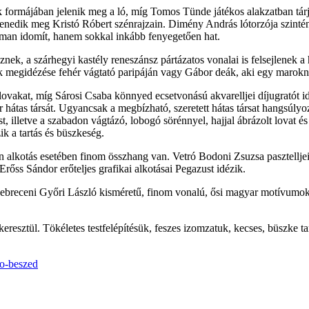
k formájában jelenik meg a ló, míg Tomos Tünde játékos alakzatban tárja
levenedik meg Kristó Róbert szénrajzain. Dimény András lótorzója szinté
oman idomít, hanem sokkal inkább fenyegetően hat.
znek, a szárhegyi kastély reneszánsz pártázatos vonalai is felsejlenek a
k megidézése fehér vágtató paripáján vagy Gábor deák, aki egy maroknyi
ovakat, míg Sárosi Csaba könnyed ecsetvonású akvarelljei díjugratót i
ber hátas társát. Ugyancsak a megbízható, szeretett hátas társat hangs
t, illetve a szabadon vágtázó, lobogó sörénnyel, hajjal ábrázolt lovat é
ik a tartás és büszkeség.
en alkotás esetében finom összhang van. Vetró Bodoni Zsuzsa pasztellje
rőss Sándor erőteljes grafikai alkotásai Pegazust idézik.
l a debreceni Győri László kisméretű, finom vonalú, ősi magyar motívumok
 keresztül. Tökéletes testfelépítésük, feszes izomzatuk, kecses, büszke
to-beszed