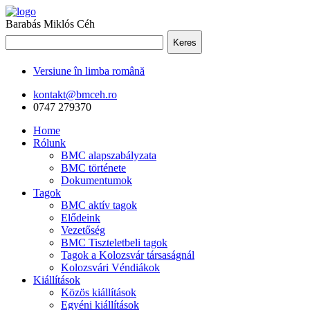
Barabás Miklós Céh
Keres
Versiune în limba română
kontakt@bmceh.ro
0747 279370
Home
Rólunk
BMC alapszabályzata
BMC története
Dokumentumok
Tagok
BMC aktív tagok
Elődeink
Vezetőség
BMC Tiszteletbeli tagok
Tagok a Kolozsvár társaságnál
Kolozsvári Véndiákok
Kiállítások
Közös kiállítások
Egyéni kiállítások