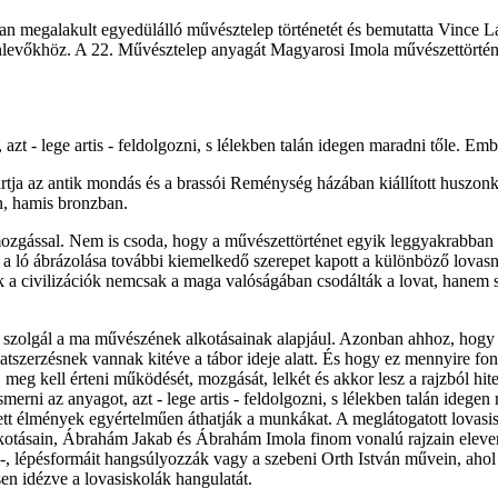
 megalakult egyedülálló művésztelep történetét és bemutatta Vince Lás
jelenlevőkhöz. A 22. Művésztelep anyagát Magyarosi Imola művészettört
 - lege artis - feldolgozni, s lélekben talán idegen maradni tőle. Embe
rtja az antik mondás és a brassói Reménység házában kiállított huszon
n, hamis bronzban.
s mozgással. Nem is csoda, hogy a művészettörténet egyik leggyakrabban 
n a ló ábrázolása további kiemelkedő szerepet kapott a különböző lova
ek a civilizációk nemcsak a maga valóságában csodálták a lovat, hanem
 szolgál a ma művészének alkotásainak alapjául. Azonban ahhoz, hogy s
atszerzésnek vannak kitéve a tábor ideje alatt. És hogy ez mennyire 
, meg kell érteni működését, mozgását, lelkét és akkor lesz a rajzból h
rni az anyagot, azt - lege artis - feldolgozni, s lélekben talán idegen 
rzett élmények egyértelműen áthatják a munkákat. A meglátogatott lovasi
otásain, Ábrahám Jakab és Ábrahám Imola finom vonalú rajzain elevene
s-, lépésformáit hangsúlyozzák vagy a szebeni Orth István művein, ahol 
sen idézve a lovasiskolák hangulatát.