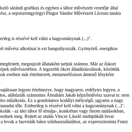
zló sárándi grafikus és egyben a tábor művészeti vezetője által
énész, a sepsiszentgyörgyi Plugor Sándor Művészeti Líceum tanára
rileg is részévé kell válni a hagyománynak (...)".
két művész alkotásai is ezt hangsúlyozzák. Gyönyörű, energikus
megfestett, megrajzolt állataként tartjuk számon. Már az őskori
snépek művészetében. A legszebb ókori állatábrázolások, közöttük
 sok esetben már értelmezett, metamorfózison átmenő lényként
ajátosan legyen értelmezve, hogy magyaros, erdélyies legyen, a
fontos, aláhúzták számomra Ábrahám Jakab képzőművész szavai is: nem
iteles műalkotás. Ez a gondolatsor kodályi mélységű, ugyanis a nagy
maradni tőle. Emberileg is részévé kell válni a hagyománynak (...)".
skolák - az idei tábor fő témája-, konkrétan vagy finom utalásokban,
dnek meg. Rejtett az utalás Vincze László multiplikált lovai
a lovak a fauvisták bátor színhasználatához, az expresszionista Franz