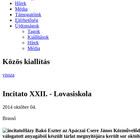
Hírek
Média
Támogatóink
Elérhetőség
Újdonságok
Tagok
Kiállítások
Hírek
Média
Közös kiallítás
vissza
Incitato XXII. - Lovasiskola
2014 október 04.
Brassó
Házy Bakó Eszter az Apáczai Csere János Közművelődé
válogatott anyagából készült tárlat megnyitójára került sor okt