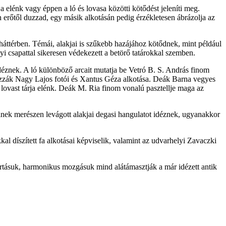
 elénk vagy éppen a ló és lovasa közötti kötődést jeleníti meg.
n erőtől duzzad, egy másik alkotásán pedig érzékletesen ábrázolja az
 háttérben. Témái, alakjai is szűkebb hazájához kötődnek, mint például
 csapattal sikeresen védekezett a betörő tatárokkal szemben.
déznek. A ló különböző arcait mutatja be Vetró B. S. András finom
úlyozzák Nagy Lajos fotói és Xantus Géza alkotása. Deák Barna vegyes
s lovast tárja elénk. Deák M. Ria finom vonalú pasztellje maga az
inek merészen levágott alakjai degasi hangulatot idéznek, ugyanakkor
kal díszített fa alkotásai képviselik, valamint az udvarhelyi Zavaczki
 tartásuk, harmonikus mozgásuk mind alátámasztják a már idézett antik