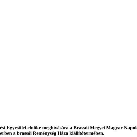
si Egyesület elnöke meghívására a Brassói Megyei Magyar Napok 
óberben a brassói Reménység Háza kiállítótermében.