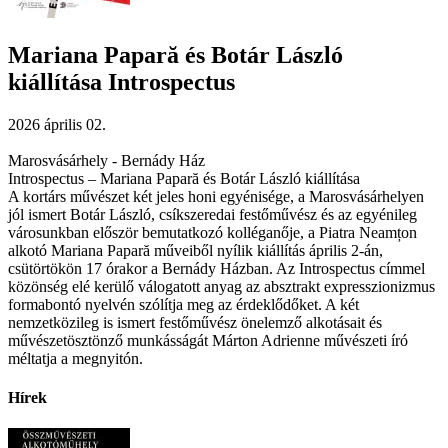
Mariana Papară és Botár László
kiállítása Introspectus
2026 április 02.
Marosvásárhely - Bernády Ház
Introspectus – Mariana Papară és Botár László kiállítása
A kortárs művészet két jeles honi egyénisége, a Marosvásárhelyen
jól ismert Botár László, csíkszeredai festőművész és az egyénileg
városunkban először bemutatkozó kolléganője, a Piatra Neamțon
alkotó Mariana Papară műveiből nyílik kiállítás április 2-án,
csütörtökön 17 órakor a Bernády Házban. Az Introspectus címmel
közönség elé kerülő válogatott anyag az absztrakt expresszionizmus
formabontó nyelvén szólítja meg az érdeklődőket. A két
nemzetközileg is ismert festőművész önelemző alkotásait és
művészetösztönző munkásságát Márton Adrienne művészeti író
méltatja a megnyitón.
Hírek