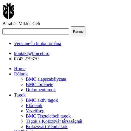
Barabás Miklós Céh
Keres
Versiune în limba română
kontakt@bmceh.ro
0747 279370
Home
Rólunk
BMC alapszabályzata
BMC története
Dokumentumok
Tagok
BMC aktív tagok
Elődeink
Vezetőség
BMC Tiszteletbeli tagok
Tagok a Kolozsvár társaságnál
Kolozsvári Véndiákok