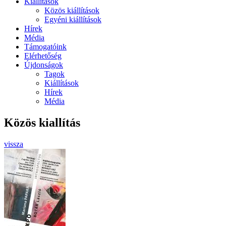
Kiállítások
Közös kiállítások
Egyéni kiállítások
Hírek
Média
Támogatóink
Elérhetőség
Újdonságok
Tagok
Kiállítások
Hírek
Média
Közös kiallítás
vissza