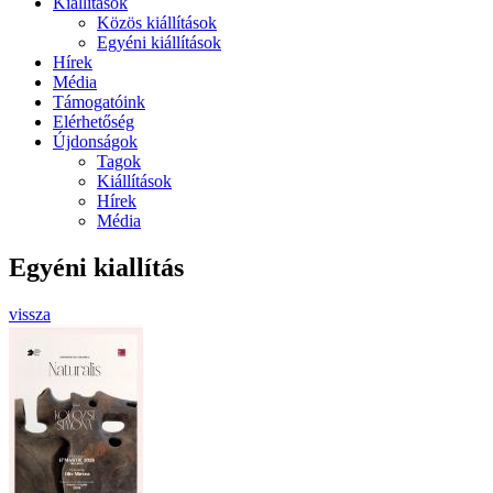
Kiállítások
Közös kiállítások
Egyéni kiállítások
Hírek
Média
Támogatóink
Elérhetőség
Újdonságok
Tagok
Kiállítások
Hírek
Média
Egyéni kiallítás
vissza