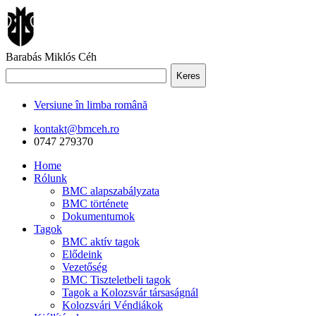
Barabás Miklós Céh
Keres
Versiune în limba română
kontakt@bmceh.ro
0747 279370
Home
Rólunk
BMC alapszabályzata
BMC története
Dokumentumok
Tagok
BMC aktív tagok
Elődeink
Vezetőség
BMC Tiszteletbeli tagok
Tagok a Kolozsvár társaságnál
Kolozsvári Véndiákok