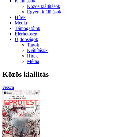
Kiállítások
Közös kiállítások
Egyéni kiállítások
Hírek
Média
Támogatóink
Elérhetőség
Újdonságok
Tagok
Kiállítások
Hírek
Média
Közös kiallítás
vissza