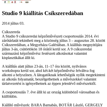
Studio 9 kiállítás Csíkszeredában
2014 július 03.
Csíkszereda
A Studio 9 csíkszeredai képzőművészeti csoportosulás 2014. évi
zárótárlatát tekintheti meg a közönség július 3 – augusztus 28. között
Csíkszeredában, a Megyeháza Galériában. A kiállítás megnyitójára
július 3-án, csütörtökön 18 órától kerül sor. A 9 csíkszeredai
származású képzőművész festészeti alkotásokat valamint
kisplasztikákat állít ki.
A kiállítás alatt július 23-án, 11–17 óra között, nyilvános
workshopra kerül sor, ahol két-két képzőművész felváltva fog
alkotni a helyszínen. A látogatóknak lehetőségük nyílik megtekinteni
az alkotás folyamatát, beszélgethetnek a művészekkel valamint
tárlatvezetést is igényelhetnek az éppen jelenlévő művészektől.
A csoportosulás 7. éve állít ki az ország különböző városaiban és
külföldön.
Kiállító művészek: BARA Barnabás, BOTÁR László, GERGELY