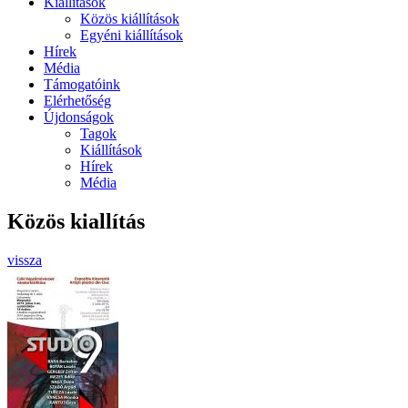
Kiállítások
Közös kiállítások
Egyéni kiállítások
Hírek
Média
Támogatóink
Elérhetőség
Újdonságok
Tagok
Kiállítások
Hírek
Média
Közös kiallítás
vissza