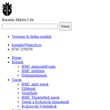
Barabás Miklós Céh
Keres
Versiune în limba română
kontakt@bmceh.ro
0747 279370
Home
Rólunk
BMC alapszabályzata
BMC története
Dokumentumok
Tagok
BMC aktív tagok
Elődeink
Vezetőség
BMC Tiszteletbeli tagok
Tagok a Kolozsvár társaságnál
Kolozsvári Véndiákok