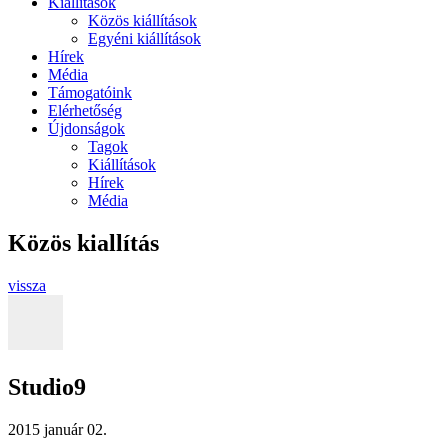
Kiállítások
Közös kiállítások
Egyéni kiállítások
Hírek
Média
Támogatóink
Elérhetőség
Újdonságok
Tagok
Kiállítások
Hírek
Média
Közös kiallítás
vissza
Studio9
2015 január 02.