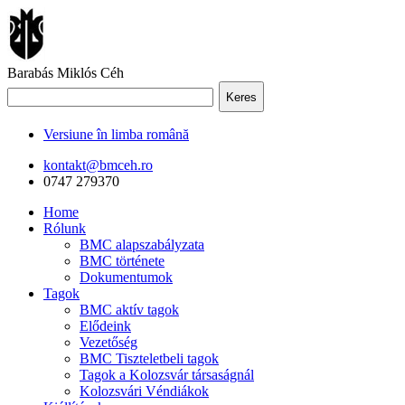
Barabás Miklós Céh
Keres
Versiune în limba română
kontakt@bmceh.ro
0747 279370
Home
Rólunk
BMC alapszabályzata
BMC története
Dokumentumok
Tagok
BMC aktív tagok
Elődeink
Vezetőség
BMC Tiszteletbeli tagok
Tagok a Kolozsvár társaságnál
Kolozsvári Véndiákok