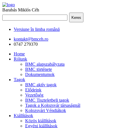
Barabás Miklós Céh
Keres
Versiune în limba română
kontakt@bmceh.ro
0747 279370
Home
Rólunk
BMC alapszabályzata
BMC története
Dokumentumok
Tagok
BMC aktív tagok
Elődeink
Vezetőség
BMC Tiszteletbeli tagok
Tagok a Kolozsvár társaságnál
Kolozsvári Véndiákok
Kiállítások
Közös kiállítások
Egyéni kiállítások