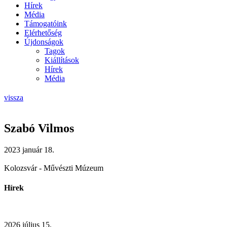
Hírek
Média
Támogatóink
Elérhetőség
Újdonságok
Tagok
Kiállítások
Hírek
Média
vissza
Szabó Vilmos
2023 január 18.
Kolozsvár - Művészti Múzeum
Hírek
2026 július 15.