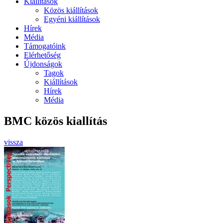
Kiállítások
Közös kiállítások
Egyéni kiállítások
Hírek
Média
Támogatóink
Elérhetőség
Újdonságok
Tagok
Kiállítások
Hírek
Média
BMC közös kiallítás
vissza