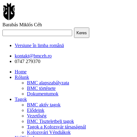
Barabás Miklós Céh
Keres
Versiune în limba română
kontakt@bmceh.ro
0747 279370
Home
Rólunk
BMC alapszabályzata
BMC története
Dokumentumok
Tagok
BMC aktív tagok
Elődeink
Vezetőség
BMC Tiszteletbeli tagok
Tagok a Kolozsvár társaságnál
Kolozsvári Véndiákok