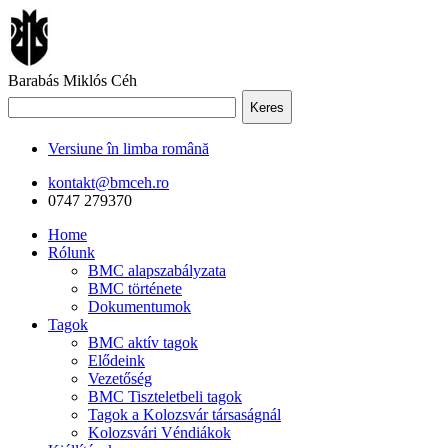
Barabás Miklós Céh
Keres
Versiune în limba română
kontakt@bmceh.ro
0747 279370
Home
Rólunk
BMC alapszabályzata
BMC története
Dokumentumok
Tagok
BMC aktív tagok
Elődeink
Vezetőség
BMC Tiszteletbeli tagok
Tagok a Kolozsvár társaságnál
Kolozsvári Véndiákok