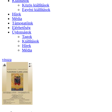
Kiállítások
Közös kiállítások
Egyéni kiállítások
Hírek
Média
Támogatóink
Elérhetőség
Újdonságok
Tagok
Kiállítások
Hírek
Média
vissza