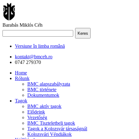
Barabás Miklós Céh
Keres
Versiune în limba română
kontakt@bmceh.ro
0747 279370
Home
Rólunk
BMC alapszabályzata
BMC története
Dokumentumok
Tagok
BMC aktív tagok
Elődeink
Vezetőség
BMC Tiszteletbeli tagok
Tagok a Kolozsvár társaságnál
Kolozsvári Véndiákok