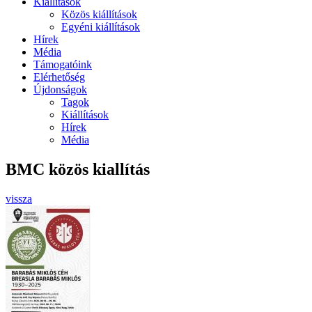
Kiállítások
Közös kiállítások
Egyéni kiállítások
Hírek
Média
Támogatóink
Elérhetőség
Újdonságok
Tagok
Kiállítások
Hírek
Média
BMC közös kiallítás
vissza