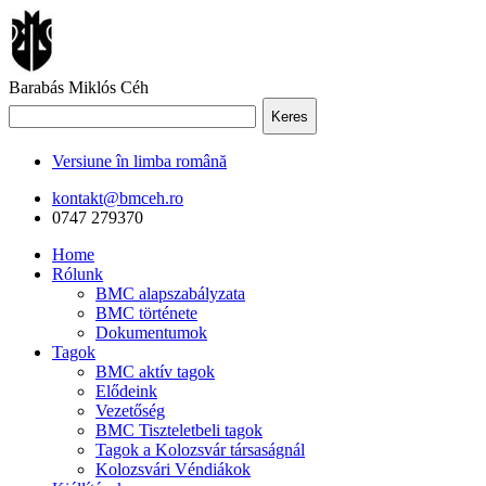
Barabás Miklós Céh
Keres
Versiune în limba română
kontakt@bmceh.ro
0747 279370
Home
Rólunk
BMC alapszabályzata
BMC története
Dokumentumok
Tagok
BMC aktív tagok
Elődeink
Vezetőség
BMC Tiszteletbeli tagok
Tagok a Kolozsvár társaságnál
Kolozsvári Véndiákok