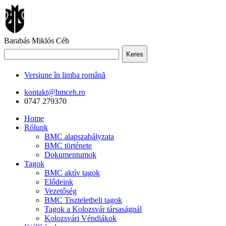
Barabás Miklós Céh
Keres
Versiune în limba română
kontakt@bmceh.ro
0747 279370
Home
Rólunk
BMC alapszabályzata
BMC története
Dokumentumok
Tagok
BMC aktív tagok
Elődeink
Vezetőség
BMC Tiszteletbeli tagok
Tagok a Kolozsvár társaságnál
Kolozsvári Véndiákok