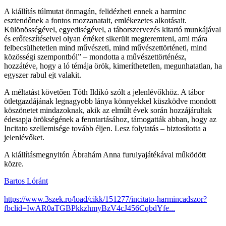
A kiállítás túlmutat önmagán, felidézheti ennek a harminc
esztendőnek a fontos mozzanatait, emlékezetes alkotásait.
Különösségével, egyediségével, a táborszervezés kitartó munkájával
és erőfeszítéseivel olyan értéket sikerült megteremteni, ami mára
felbecsülhetetlen mind művészeti, mind művészettörténeti, mind
közösségi szempontból” – mondotta a művészettörténész,
hozzátéve, hogy a ló témája örök, kimeríthetetlen, megunhatatlan, ha
egyszer rabul ejt valakit.
A méltatást követően Tóth Ildikó szólt a jelenlévőkhöz. A tábor
ötletgazdájának legnagyobb lánya könnyekkel küszködve mondott
köszönetet mindazoknak, akik az elmúlt évek során hozzájárultak
édesapja örökségének a fenntartásához, támogatták abban, hogy az
Incitato szellemisége tovább éljen. Lesz folytatás – biztosította a
jelenlévőket.
A kiállításmegnyitón Ábrahám Anna furulyajátékával működött
közre.
Bartos Lóránt
https://www.3szek.ro/load/cikk/151277/incitato-harmincadszor?
fbclid=IwAR0aTGBPkkzhmyBzV4cJ456CqbdYfe...