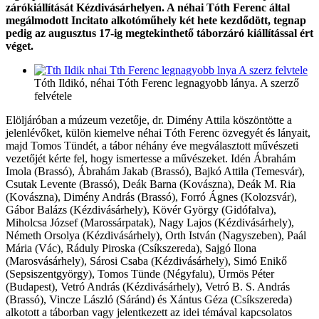
zárókiállítását Kézdivásárhelyen. A néhai Tóth Ferenc által
megálmodott Incitato alkotóműhely két hete kezdődött, tegnap
pedig az augusztus 17-ig megtekinthető táborzáró kiállítással ért
véget.
Tóth Ildikó, néhai Tóth Ferenc legnagyobb lánya. A szerző
felvétele
Elöljáróban a múzeum vezetője, dr. Dimény Attila köszöntötte a
jelenlévőket, külön kiemelve néhai Tóth Ferenc özvegyét és lányait,
majd Tomos Tündét, a tábor néhány éve megválasztott művészeti
vezetőjét kérte fel, hogy ismertesse a művészeket. Idén Ábrahám
Imola (Brassó), Ábrahám Jakab (Brassó), Bajkó Attila (Temesvár),
Csutak Levente (Brassó), Deák Barna (Kovászna), Deák M. Ria
(Kovászna), Dimény András (Brassó), Forró Ágnes (Kolozsvár),
Gábor Balázs (Kézdivásárhely), Kövér György (Gidófalva),
Miholcsa József (Marossárpatak), Nagy Lajos (Kézdivásárhely),
Németh Orsolya (Kézdivásárhely), Orth István (Nagyszeben), Paál
Mária (Vác), Ráduly Piroska (Csíkszereda), Sajgó Ilona
(Marosvásárhely), Sárosi Csaba (Kézdivásárhely), Simó Enikő
(Sepsiszentgyörgy), Tomos Tünde (Négyfalu), Ürmös Péter
(Budapest), Vetró András (Kézdivásárhely), Vetró B. S. András
(Brassó), Vincze László (Sáránd) és Xántus Géza (Csíkszereda)
alkotott a táborban vagy jelentkezett az idei témával kapcsolatos