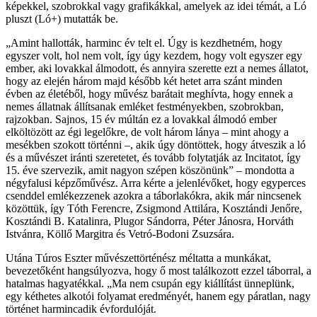
képekkel, szobrokkal vagy grafikákkal, amelyek az idei témát, a Ló
pluszt (Ló+) mutatták be.
„Amint hallották, harminc év telt el. Úgy is kezdhetném, hogy
egyszer volt, hol nem volt, így úgy kezdem, hogy volt egyszer egy
ember, aki lovakkal álmodott, és annyira szerette ezt a nemes állatot,
hogy az elején három majd később két hetet arra szánt minden
évben az életéből, hogy művész barátait meghívta, hogy ennek a
nemes állatnak állítsanak emléket festményekben, szobrokban,
rajzokban. Sajnos, 15 év múltán ez a lovakkal álmodó ember
elköltözött az égi legelőkre, de volt három lánya – mint ahogy a
mesékben szokott történni –, akik úgy döntöttek, hogy átveszik a ló
és a művészet iránti szeretetet, és tovább folytatják az Incitatot, így
15. éve szervezik, amit nagyon szépen köszönünk” – mondotta a
négyfalusi képzőművész. Arra kérte a jelenlévőket, hogy egyperces
csenddel emlékezzenek azokra a táborlakókra, akik már nincsenek
közöttük, így Tóth Ferencre, Zsigmond Attilára, Kosztándi Jenőre,
Kosztándi B. Katalinra, Plugor Sándorra, Péter Jánosra, Horváth
Istvánra, Köllő Margitra és Vetró-Bodoni Zsuzsára.
Utána Túros Eszter művészettörténész méltatta a munkákat,
bevezetőként hangsúlyozva, hogy ő most találkozott ezzel táborral, a
hatalmas hagyatékkal. „Ma nem csupán egy kiállítást ünneplünk,
egy kéthetes alkotói folyamat eredményét, hanem egy páratlan, nagy
történet harmincadik évfordulóját.