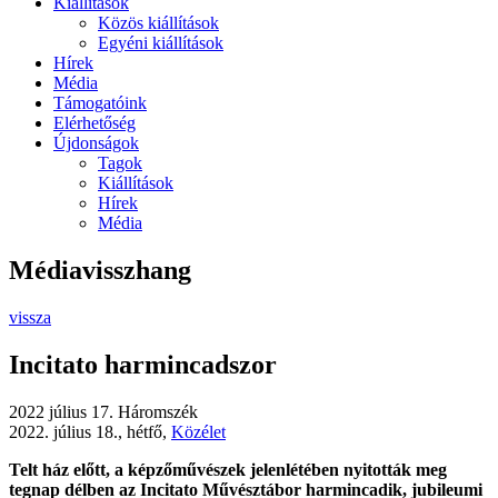
Kiállítások
Közös kiállítások
Egyéni kiállítások
Hírek
Média
Támogatóink
Elérhetőség
Újdonságok
Tagok
Kiállítások
Hírek
Média
Médiavisszhang
vissza
Incitato harmincadszor
2022 július 17.
Háromszék
2022. július 18., hétfő,
Közélet
Telt ház előtt, a képzőművészek jelenlétében nyitották meg
tegnap délben az Incitato Művésztábor harmincadik, jubileumi