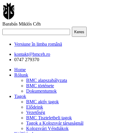
Barabás Miklós Céh
Keres
Versiune în limba română
kontakt@bmceh.ro
0747 279370
Home
Rólunk
BMC alapszabályzata
BMC története
Dokumentumok
Tagok
BMC aktív tagok
Elődeink
Vezetőség
BMC Tiszteletbeli tagok
Tagok a Kolozsvár társaságnál
Kolozsvári Véndiákok