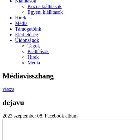
Kiállítások
Közös kiállítások
Egyéni kiállítások
Hírek
Média
Támogatóink
Elérhetőség
Újdonságok
Tagok
Kiállítások
Hírek
Média
Médiavisszhang
vissza
dejavu
2023 szeptember 08.
Facebook album