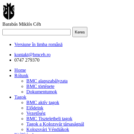
Barabás Miklós Céh
Keres
Versiune în limba română
kontakt@bmceh.ro
0747 279370
Home
Rólunk
BMC alapszabályzata
BMC története
Dokumentumok
Tagok
BMC aktív tagok
Elődeink
Vezetőség
BMC Tiszteletbeli tagok
Tagok a Kolozsvár társaságnál
Kolozsvári Véndiákok