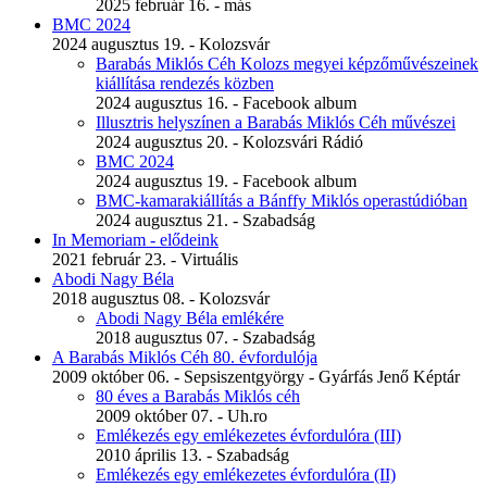
2025 február 16. - más
BMC 2024
2024 augusztus 19. - Kolozsvár
Barabás Miklós Céh Kolozs megyei képzőművészeinek
kiállítása rendezés közben
2024 augusztus 16. - Facebook album
Illusztris helyszínen a Barabás Miklós Céh művészei
2024 augusztus 20. - Kolozsvári Rádió
BMC 2024
2024 augusztus 19. - Facebook album
BMC-kamarakiállítás a Bánffy Miklós operastúdióban
2024 augusztus 21. - Szabadság
In Memoriam - elődeink
2021 február 23. - Virtuális
Abodi Nagy Béla
2018 augusztus 08. - Kolozsvár
Abodi Nagy Béla emlékére
2018 augusztus 07. - Szabadság
A Barabás Miklós Céh 80. évfordulója
2009 október 06. - Sepsiszentgyörgy - Gyárfás Jenő Képtár
80 éves a Barabás Miklós céh
2009 október 07. - Uh.ro
Emlékezés egy emlékezetes évfordulóra (III)
2010 április 13. - Szabadság
Emlékezés egy emlékezetes évfordulóra (II)