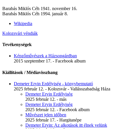
Barabás Miklós Céh 1941. november 16.
Barabás Miklós Céh 1994. január 8.
Wikipedia
Kolozsvári véndiák
Tevékenységek
Képzőművészek a Házsongárdban
2015 szeptember 17. - Facebook album
Kiállítások / Médiavisszhang
Demeter Ervin Erdélyiség - könyvbemutató
2025 február 12. - Kolozsvár - Vallásszabadság Háza
Demeter Ervin Erdélyiség
2025 február 12. - más
Demeter Ervin Erdélyiség
2025 február 12. - Facebook album
Művészet jelen időben
2025 február 17. - Hargitanépe
Demeter Ervin: Az alkotások itt élnek velünk