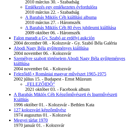
2010 március 30. - Szabadság
Emlékezés egy emlékezetes évfordulóra
2010 március 22. - Szabadság
A Barabás Miklós Céh kiállítási albuma
2010 március 27. - Háromszék
A Barabás Miklós Céh 80 éves jubileumi kiállítása
2009 október 06. - Háromszék
Falon maradt a Gy. Szabó az erdélyi aukción
2004 december 08. - Kolozsvár - Gy. Szabó Béla Galéria
Abodi Nagy Béla gyûjteményes kiállítása
2004 november 06. - Kolozsvár
Személyre szabott történelem Abodi Nagy Béla gyûjteményes
kiállítása
2004 november 04. - Kolozsvár
Felezőidő • Romániai magyar művészet 1965-1975
2002 július 15. - Budapest - Ernst Múzeum
„FELEZŐIDŐ”
2021 október 03. - Facebook album
A Barabás Miklós Céh Képzőművészeti és Iparművészeti
Kiállítás
1996 október 01. - Kolozsvár - Bethlen Kata
127 kolozsvári képzőművész
1974 augusztus 01. - Kolozsvár
Megyei tárlat 1970
1970 január 01. - Kolozsvár