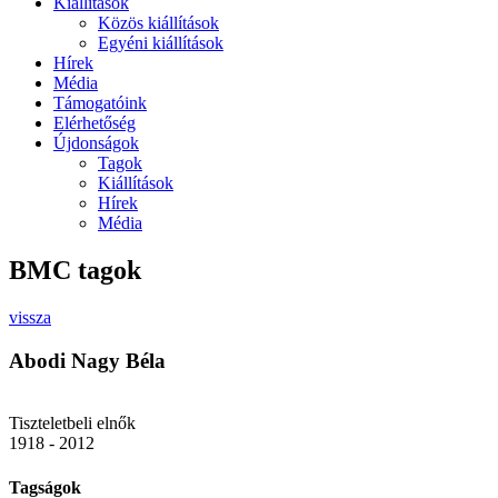
Kiállítások
Közös kiállítások
Egyéni kiállítások
Hírek
Média
Támogatóink
Elérhetőség
Újdonságok
Tagok
Kiállítások
Hírek
Média
BMC tagok
vissza
Abodi Nagy Béla
Tiszteletbeli elnők
1918 - 2012
Tagságok