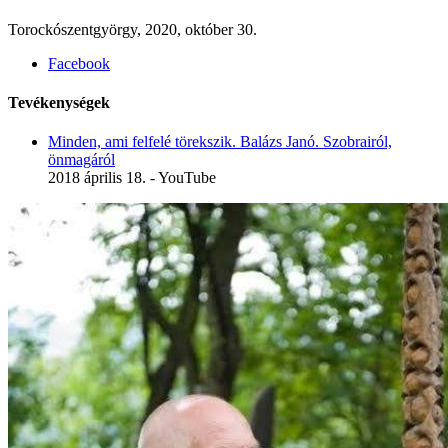
Torockószentgyörgy, 2020, október 30.
Facebook
Tevékenységek
Minden, ami felfelé törekszik. Balázs Janó. Szobrairól,
önmagáról
2018 április 18. - YouTube