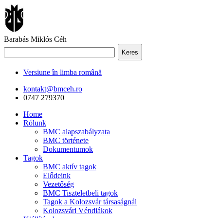
Barabás Miklós Céh
Keres
Versiune în limba română
kontakt@bmceh.ro
0747 279370
Home
Rólunk
BMC alapszabályzata
BMC története
Dokumentumok
Tagok
BMC aktív tagok
Elődeink
Vezetőség
BMC Tiszteletbeli tagok
Tagok a Kolozsvár társaságnál
Kolozsvári Véndiákok