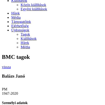
Kiállítások
Közös kiállítások
Egyéni kiállítások
Hírek
Média
Támogatóink
Elérhetőség
Újdonságok
Tagok
Kiállítások
Hírek
Média
BMC tagok
vissza
Balázs Janó
PM
1947-2020
Személyi adatok