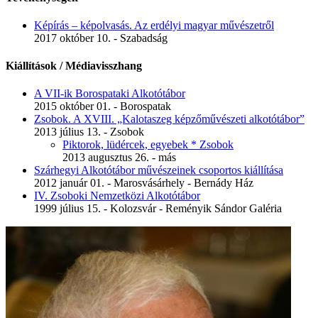
Képírás – képolvasás. Az erdélyi magyar művészetről
2017 október 10. - Szabadság
Kiállítások / Médiavisszhang
A VII-ik Borospataki Alkotótábor
2015 október 01. - Borospatak
Zsobok. A XVIII. „Kalotaszeg képzőművészeti alkotótábor”
2013 július 13. - Zsobok
Piktorok, lüdércek, egyebek * Zsobok
2013 augusztus 26. - más
Szárhegyi Alkotótábor művészeinek csoportos kiállítása
2012 január 01. - Marosvásárhely - Bernády Ház
IV. Zsoboki Nemzetközi Alkotótábor
1999 július 15. - Kolozsvár - Reményik Sándor Galéria