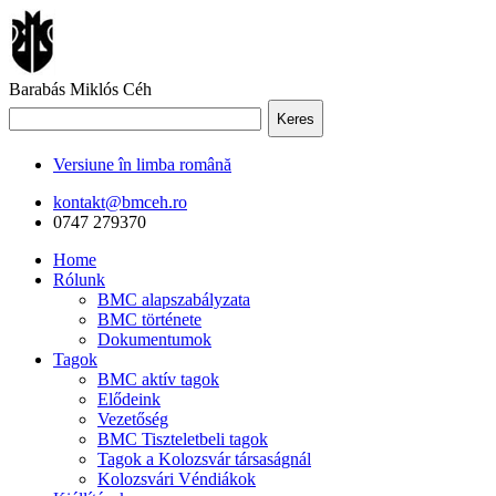
Barabás Miklós Céh
Keres
Versiune în limba română
kontakt@bmceh.ro
0747 279370
Home
Rólunk
BMC alapszabályzata
BMC története
Dokumentumok
Tagok
BMC aktív tagok
Elődeink
Vezetőség
BMC Tiszteletbeli tagok
Tagok a Kolozsvár társaságnál
Kolozsvári Véndiákok