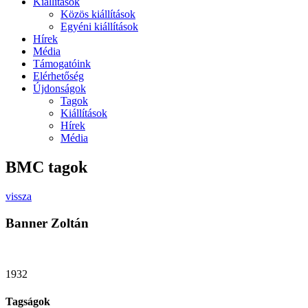
Kiállítások
Közös kiállítások
Egyéni kiállítások
Hírek
Média
Támogatóink
Elérhetőség
Újdonságok
Tagok
Kiállítások
Hírek
Média
BMC tagok
vissza
Banner Zoltán
1932
Tagságok