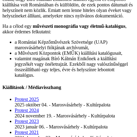
kiállítása volt Romániában és külföldön, de ezek pontos dátumait és
helyszíneit nem közlik. Emiatt nem lenne hiteles olyan éveket vagy
helyszíneket állítani, amelyekre nincs nyilvános dokumentáció.
Ha a célod egy
művészeti monográfia vagy életmű-katalógus
,
akkor érdemes felkutatni:
a Romániai Képzőművészek Szövetsége (UAP)
marosvásárhelyi fiókjának archívumát,
a Művészeti Központok (EMŰK) kiállítási katalógusait,
valamint magának Bíró Kálmán Enikőnek a kiállítási
jegyzékét vagy önéletrajzát. Ezekből nagy valószínűséggel
összeállítható egy teljes, évre és helyszínre lebontott
katalógus.
Kiállítások / Médiavisszhang
Protest 2025
2025 október 04. - Marosvásárhely - Kultúrpalota
Protest 2024
2024 november 19. - Marosvásárhely - Kultúrpalota
Protest 2023
2023 január 06. - Marosvásárhely - Kultúrpalota
Protest 2021