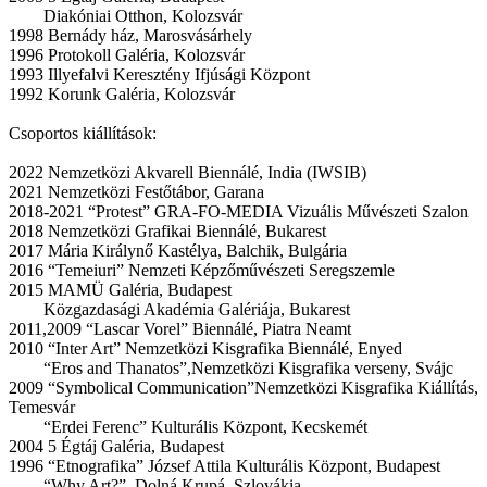
Diakóniai Otthon, Kolozsvár
1998 Bernády ház, Marosvásárhely
1996 Protokoll Galéria, Kolozsvár
1993 Illyefalvi Keresztény Ifjúsági Központ
1992 Korunk Galéria, Kolozsvár
Csoportos kiállítások:
2022 Nemzetközi Akvarell Biennálé, India (IWSIB)
2021 Nemzetközi Festőtábor, Garana
2018-2021 “Protest” GRA-FO-MEDIA Vizuális Művészeti Szalon
2018 Nemzetközi Grafikai Biennálé, Bukarest
2017 Mária Királynő Kastélya, Balchik, Bulgária
2016 “Temeiuri” Nemzeti Képzőművészeti Seregszemle
2015 MAMÜ Galéria, Budapest
Közgazdasági Akadémia Galériája, Bukarest
2011,2009 “Lascar Vorel” Biennálé, Piatra Neamt
2010 “Inter Art” Nemzetközi Kisgrafika Biennálé, Enyed
“Eros and Thanatos”,Nemzetközi Kisgrafika verseny, Svájc
2009 “Symbolical Communication”Nemzetközi Kisgrafika Kiállítás,
Temesvár
“Erdei Ferenc” Kulturális Központ, Kecskemét
2004 5 Égtáj Galéria, Budapest
1996 “Etnografika” József Attila Kulturális Központ, Budapest
“Why Art?”, Dolná Krupá, Szlovákia