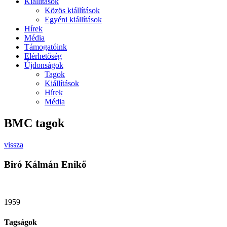
Kiállítások
Közös kiállítások
Egyéni kiállítások
Hírek
Média
Támogatóink
Elérhetőség
Újdonságok
Tagok
Kiállítások
Hírek
Média
BMC tagok
vissza
Biró Kálmán Enikő
1959
Tagságok