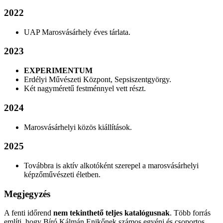
2022
UAP Marosvásárhely éves tárlata.
2023
EXPERIMENTUM
Erdélyi Művészeti Központ, Sepsiszentgyörgy.
Két nagyméretű festménnyel vett részt.
2024
Marosvásárhelyi közös kiállítások.
2025
Továbbra is aktív alkotóként szerepel a marosvásárhelyi
képzőművészeti életben.
Megjegyzés
A fenti időrend
nem tekinthető teljes katalógusnak
. Több forrás
említi, hogy Bíró Kálmán Enikőnek számos egyéni és csoportos