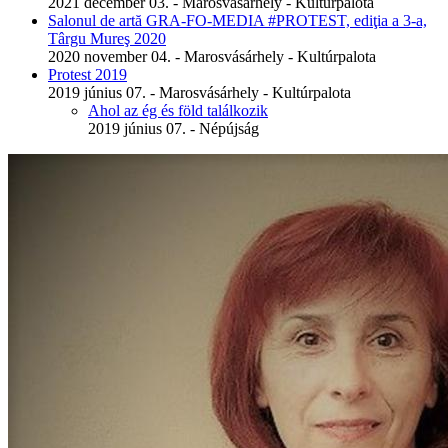
2021 december 03. - Marosvásárhely - Kultúrpalota
Salonul de artă GRA-FO-MEDIA #PROTEST, ediţia a 3-a,
Târgu Mureş 2020
2020 november 04. - Marosvásárhely - Kultúrpalota
Protest 2019
2019 június 07. - Marosvásárhely - Kultúrpalota
Ahol az ég és föld találkozik
2019 június 07. - Népújság