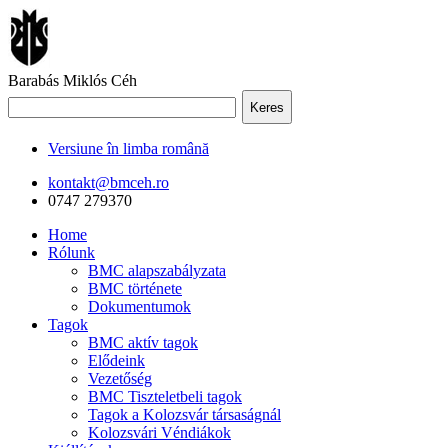
Barabás Miklós Céh
Keres
Versiune în limba română
kontakt@bmceh.ro
0747 279370
Home
Rólunk
BMC alapszabályzata
BMC története
Dokumentumok
Tagok
BMC aktív tagok
Elődeink
Vezetőség
BMC Tiszteletbeli tagok
Tagok a Kolozsvár társaságnál
Kolozsvári Véndiákok