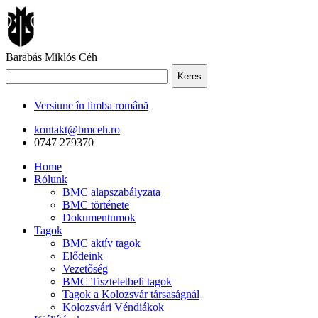
Barabás Miklós Céh
Keres
Versiune în limba română
kontakt@bmceh.ro
0747 279370
Home
Rólunk
BMC alapszabályzata
BMC története
Dokumentumok
Tagok
BMC aktív tagok
Elődeink
Vezetőség
BMC Tiszteletbeli tagok
Tagok a Kolozsvár társaságnál
Kolozsvári Véndiákok