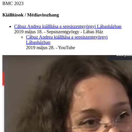
BMC 2023
Kiállítások / Médiavisszhang
Căbuz Andrea kiállítása a sepsiszentgyörgyi Lábasházban
2019 május 18. - Sepsiszentgyörgy - Lábas Ház
Căbuz Andrea kiállítása a sepsiszentgyörgyi
Lábasházban
2019 május 28. - YouTube