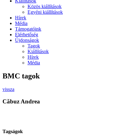
Kiállítások
Közös kiállítások
Egyéni kiállítások
Hírek
Média
Támogatóink
Elérhetőség
Újdonságok
Tagok
Kiállítások
Hírek
Média
BMC tagok
vissza
Căbuz Andrea
Tagságok