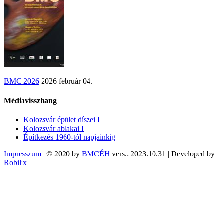
BMC 2026
2026 február 04.
Médiavisszhang
Kolozsvár épület díszei I
Kolozsvár ablakai I
Építkezés 1960-tól napjainkig
Impresszum
| © 2020 by
BMCÉH
vers.: 2023.10.31 | Developed by
Robilix