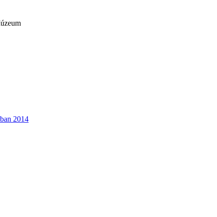
 Múzeum
akban 2014