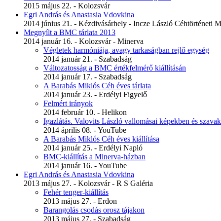
2015 május 22. - Kolozsvár
Egri András és Anastasia Vdovkina
2014 június 21. - Kézdivásárhely - Incze László Céhtörténeti
Megnyílt a BMC tárlata 2013
2014 január 16. - Kolozsvár - Minerva
Végletek harmóniája, avagy tarkaságban rejlő egység
2014 január 21. - Szabadság
Változatosság a BMC értékfelmérő kiállításán
2014 január 17. - Szabadság
A Barabás Miklós Céh éves tárlata
2014 január 23. - Erdélyi Figyelő
Felmért irányok
2014 február 10. - Helikon
Igazlátás. Valovits László vallomásai képekben és szav
2014 április 08. - YouTube
A Barabás Miklós Céh éves kiállítása
2014 január 25. - Erdélyi Napló
BMC-kiállítás a Minerva-házban
2014 január 16. - YouTube
Egri András és Anastasia Vdovkina
2013 május 27. - Kolozsvár - R S Galéria
Fehér tenger-kiállítás
2013 május 27. - Erdon
Barangolás csodás orosz tájakon
2013 május 27. - Szabadság