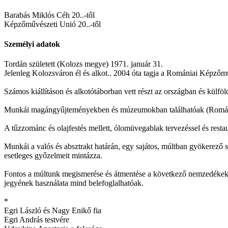
Barabás Miklós Céh 20..-től
Képzőművészeti Unió 20..-től
Személyi adatok
Tordán született (Kolozs megye) 1971. január 31.
Jelenleg Kolozsváron él és alkot.. 2004 óta tagja a Romániai Képző
Számos kiállításon és alkotótáborban vett részt az országban és kü
Munkái magángyűjteményekben és múzeumokban találhatóak (Románia
A tűzzománc és olajfestés mellett, ólomüvegablak tervezéssel és restaur
Munkái a valós és absztrakt határán, egy sajátos, múltban gyökerező 
esetleges győzelmeit mintázza.
Fontos a múltunk megismerése és átmentése a következő nemzedékek 
jegyének használata mind belefoglalhatóak.
*
Egri László és Nagy Enikő fia
Egri András testvére