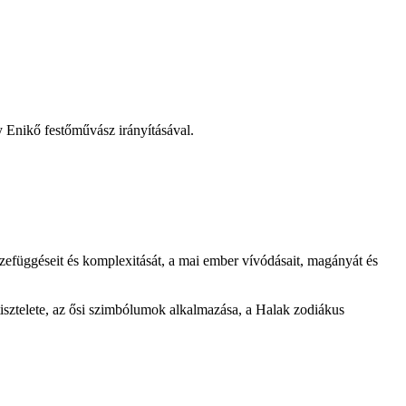
 Enikő festőművász irányításával.
szefüggéseit és komplexitását, a mai ember vívódásait, magányát és
ztelete, az ősi szimbólumok alkalmazása, a Halak zodiákus