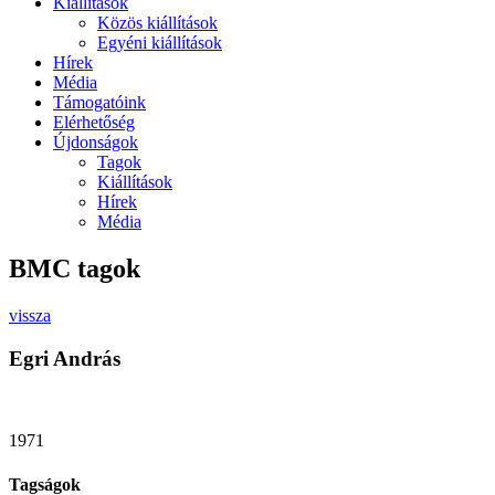
Kiállítások
Közös kiállítások
Egyéni kiállítások
Hírek
Média
Támogatóink
Elérhetőség
Újdonságok
Tagok
Kiállítások
Hírek
Média
BMC tagok
vissza
Egri András
1971
Tagságok