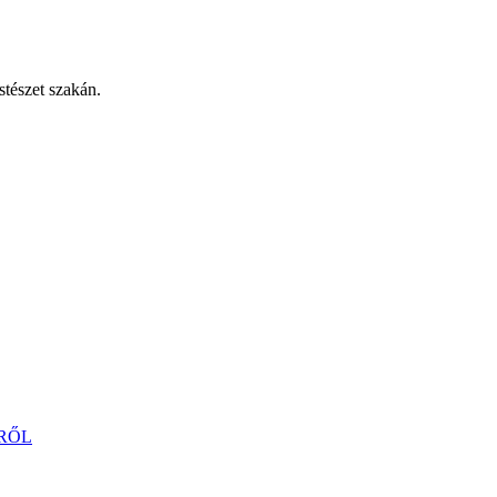
stészet szakán.
RŐL