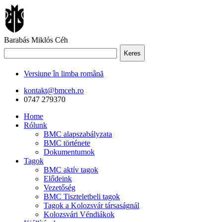
Barabás Miklós Céh
Keres
Versiune în limba română
kontakt@bmceh.ro
0747 279370
Home
Rólunk
BMC alapszabályzata
BMC története
Dokumentumok
Tagok
BMC aktív tagok
Elődeink
Vezetőség
BMC Tiszteletbeli tagok
Tagok a Kolozsvár társaságnál
Kolozsvári Véndiákok