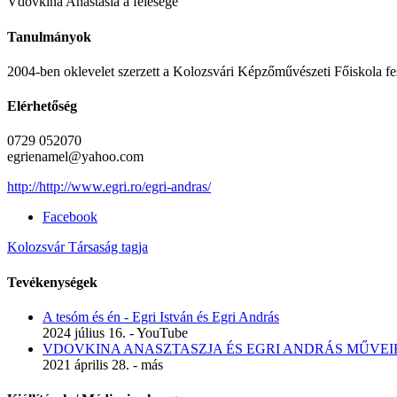
Vdovkina Anastasia a felesége
Tanulmányok
2004-ben oklevelet szerzett a Kolozsvári Képzőművészeti Főiskola fe
Elérhetőség
0729 052070
egrienamel@yahoo.com
http://http://www.egri.ro/egri-andras/
Facebook
Kolozsvár Társaság tagja
Tevékenységek
A tesóm és én - Egri István és Egri András
2024 július 16. - YouTube
VDOVKINA ANASZTASZJA ÉS EGRI ANDRÁS MŰVEI
2021 április 28. - más