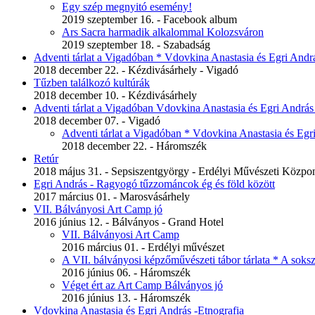
Egy szép megnyitó esemény!
2019 szeptember 16. - Facebook album
Ars Sacra harmadik alkalommal Kolozsváron
2019 szeptember 18. - Szabadság
Adventi tárlat a Vigadóban * Vdovkina Anastasia és Egri Andr
2018 december 22. - Kézdivásárhely - Vigadó
Tűzben találkozó kultúrák
2018 december 10. - Kézdivásárhely
Adventi tárlat a Vigadóban Vdovkina Anastasia és Egri Andrá
2018 december 07. - Vigadó
Adventi tárlat a Vigadóban * Vdovkina Anastasia és Egr
2018 december 22. - Háromszék
Retúr
2018 május 31. - Sepsiszentgyörgy - Erdélyi Művészeti Közpo
Egri András - Ragyogó tűzzománcok ég és föld között
2017 március 01. - Marosvásárhely
VII. Bálványosi Art Camp jó
2016 június 12. - Bálványos - Grand Hotel
VII. Bálványosi Art Camp
2016 március 01. - Erdélyi művészet
A VII. bálványosi képzőművészeti tábor tárlata * A soks
2016 június 06. - Háromszék
Véget ért az Art Camp Bálványos jó
2016 június 13. - Háromszék
Vdovkina Anastasia és Egri András -Etnografia