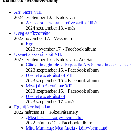
Kiállítások / Médiavisszhang
Ars-Sacra VIII.
2024 szeptember 12. - Kolozsvár
Ars sacra – szakrális művészeti kiállítás
2024 szeptember 13. - más
Üveg és tűzzománc
2023 november 17. - Veszprém
Egri
2023 november 17. - Facebook album
Üzenet a szakrálisból VII.
2023 szeptember 15. - Kolozsvár - Ars Sacra
Câteva imagini de la Expoziția Ars Sacra din aceasta seara
2023 szeptember 15. - Facebook album
Üzenet a szakrálisból VII.
2023 szeptember 15. - Facebook album
Mesaj din Sacralitate VII.
2023 szeptember 15. - Facebook album
Üzenet a szakrálisból
2023 szeptember 17. - más
Egy új kor hajnalán
2022 március 11. - Kézdivásárhely
„Mea fascia - könyv bemutató”
2022 március 12. - Facebook album
Mira Marincaș: Mea fascia - könyvbemutató