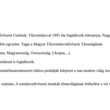
művészeti Uniónak. Tűzzománccal 1995 óta foglalkozik édesanyja, Nagy
lföldön egyaránt. Tagja a Magyar Tűzzománcművészek Társaságának.
, Magyarország, Oroszország, Ukrajna,...).
álással is foglalkozik.
szimbólumrendszerrel ellátva probálják kifejezni a mai modern világ ös
számára. A zománcművészeti munkák témavilágának értékelése a víz tis