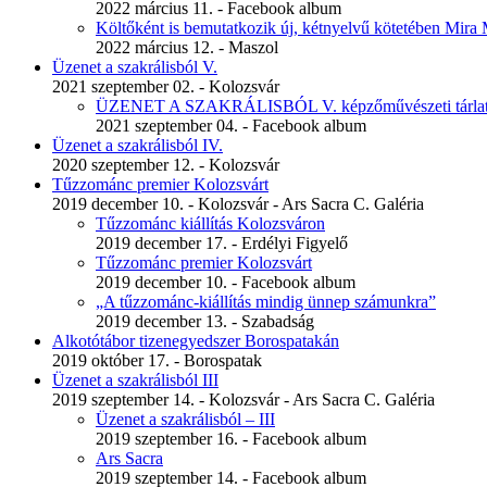
2022 március 11. - Facebook album
Költőként is bemutatkozik új, kétnyelvű kötetében Mira 
2022 március 12. - Maszol
Üzenet a szakrálisból V.
2021 szeptember 02. - Kolozsvár
ÜZENET A SZAKRÁLISBÓL V. képzőművészeti tár
2021 szeptember 04. - Facebook album
Üzenet a szakrálisból IV.
2020 szeptember 12. - Kolozsvár
Tűzzománc premier Kolozsvárt
2019 december 10. - Kolozsvár - Ars Sacra C. Galéria
Tűzzománc kiállítás Kolozsváron
2019 december 17. - Erdélyi Figyelő
Tűzzománc premier Kolozsvárt
2019 december 10. - Facebook album
„A tűzzománc-kiállítás mindig ünnep számunkra”
2019 december 13. - Szabadság
Alkotótábor tizenegyedszer Borospatakán
2019 október 17. - Borospatak
Üzenet a szakrálisból III
2019 szeptember 14. - Kolozsvár - Ars Sacra C. Galéria
Üzenet a szakrálisból – III
2019 szeptember 16. - Facebook album
Ars Sacra
2019 szeptember 14. - Facebook album