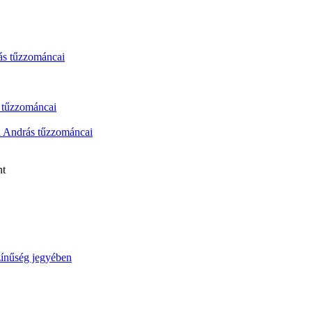
ás tűzzománcai
s tűzzománcai
i András tűzzománcai
nt
zínűség jegyében