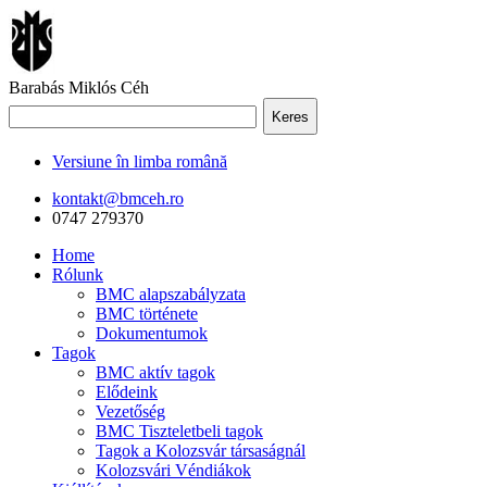
Barabás Miklós Céh
Keres
Versiune în limba română
kontakt@bmceh.ro
0747 279370
Home
Rólunk
BMC alapszabályzata
BMC története
Dokumentumok
Tagok
BMC aktív tagok
Elődeink
Vezetőség
BMC Tiszteletbeli tagok
Tagok a Kolozsvár társaságnál
Kolozsvári Véndiákok