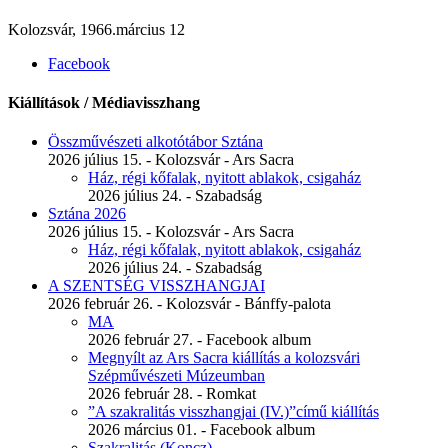
Kolozsvár, 1966.március 12
Facebook
Kiállítások / Médiavisszhang
Összművészeti alkotótábor Sztána
2026 július 15. - Kolozsvár - Ars Sacra
Ház, régi kőfalak, nyitott ablakok, csigaház
2026 július 24. - Szabadság
Sztána 2026
2026 július 15. - Kolozsvár - Ars Sacra
Ház, régi kőfalak, nyitott ablakok, csigaház
2026 július 24. - Szabadság
A SZENTSÉG VISSZHANGJAI
2026 február 26. - Kolozsvár - Bánffy-palota
MA
2026 február 27. - Facebook album
Megnyílt az Ars Sacra kiállítás a kolozsvári
Szépművészeti Múzeumban
2026 február 28. - Romkat
”A szakralitás visszhangjai (IV.)”című kiállítás
2026 március 01. - Facebook album
Szakralitás (Koncz)