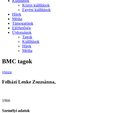
Kiállítások
Közös kiállítások
Egyéni kiállítások
Hírek
Média
Támogatóink
Elérhetőség
Újdonságok
Tagok
Kiállítások
Hírek
Média
BMC tagok
vissza
Felházi Lenke Zsuzsánna,
1966
Személyi adatok