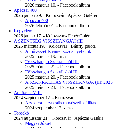
2026 március 10. - Facebook album
Apáczai 400
2026 január 29. - Kolozsvár - Apáczai Galéria
Apáczai 400
2026 február 01. - Facebook album
Kegyelem
2026 január 17. - Kolozsvár - Fehér Galéria
A SZENTSÉG VISSZHANGJAI (III
2025 március 19. - Kolozsvár - Bánffy-palota
A művészet Istennel közös nyelvünk
2025 március 19. - más
”Visszhang a Szakrálisból III”
2025 március 21. - Facebook album
”Visszhang a Szakrálisból III”
2025 március 20. - Facebook album
A SZAKRALITÁS VISSZHANGJA (III) 2025
2025 március 23. - Facebook album
Ars-Sacra VIII.
2024 szeptember 12. - Kolozsvár
Ars sacra – szakrális művészeti kiállítás
2024 szeptember 13. - más
Torockó
2024 augusztus 21. - Kolozsvár - Apáczai Galéria
Magyar József