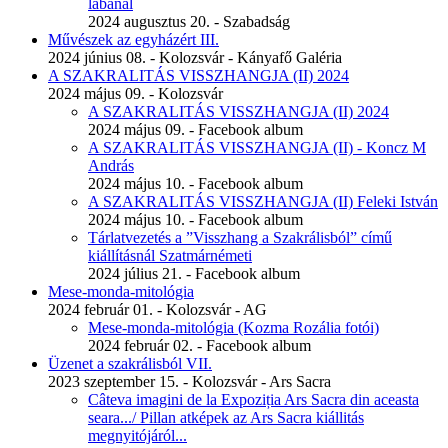
lábánál
2024 augusztus 20. - Szabadság
Művészek az egyházért III.
2024 június 08. - Kolozsvár - Kányafő Galéria
A SZAKRALITÁS VISSZHANGJA (II) 2024
2024 május 09. - Kolozsvár
A SZAKRALITÁS VISSZHANGJA (II) 2024
2024 május 09. - Facebook album
A SZAKRALITÁS VISSZHANGJA (II) - Koncz M
András
2024 május 10. - Facebook album
A SZAKRALITÁS VISSZHANGJA (II) Feleki István
2024 május 10. - Facebook album
Tárlatvezetés a ”Visszhang a Szakrálisból” című
kiállításnál Szatmárnémeti
2024 július 21. - Facebook album
Mese-monda-mitológia
2024 február 01. - Kolozsvár - AG
Mese-monda-mitológia (Kozma Rozália fotói)
2024 február 02. - Facebook album
Üzenet a szakrálisból VII.
2023 szeptember 15. - Kolozsvár - Ars Sacra
Câteva imagini de la Expoziția Ars Sacra din aceasta
seara.../ Pillan atképek az Ars Sacra kiállitás
megnyitójáról...