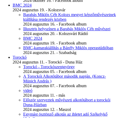
2024 október 16. - Facebook album
BMC 2024
2024 augusztus 19. - Kolozsvár
Barabás Miklós Céh Kolozs megyei képzőművészeinek
kiállítása rendezés közben
2024 augusztus 16. - Facebook album
Illusztris helyszínen a Barabás Miklós Céh művészei
2024 augusztus 20. - Kolozsvári Rádió
BMC 2024
2024 augusztus 19. - Facebook album
BMC-kamarakiállítás a Bánffy Miklós operastúdióban
2024 augusztus 21. - Szabadság
Torockó
2024 augusztus 11. - Torockó - Duna Ház
Torockó - Torockószentgyörgy
2024 augusztus 05. - Facebook album
A Torockói Alkotótábor második napján. (Koncz-
Münich András )
2024 augusztus 07. - Facebook album
videó
2024 augusztus 11. - más
Először szerveztek művészeti alkotótábort a torockói
Duna-Házban
2024 augusztus 12. - Maszol
Egymást ösztönző alkotás az ihletet adó Székelykő