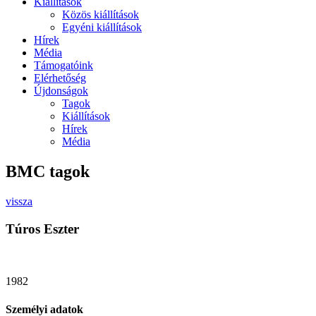
Kiállítások
Közös kiállítások
Egyéni kiállítások
Hírek
Média
Támogatóink
Elérhetőség
Újdonságok
Tagok
Kiállítások
Hírek
Média
BMC tagok
vissza
Túros Eszter
1982
Személyi adatok