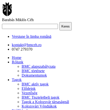
Barabás Miklós Céh
Keres
Versiune în limba română
kontakt@bmceh.ro
0747 279370
Home
Rólunk
BMC alapszabályzata
BMC története
Dokumentumok
Tagok
BMC aktív tagok
Elődeink
Vezetőség
BMC Tiszteletbeli tagok
Tagok a Kolozsvár társaságnál
Kolozsvári Véndiákok