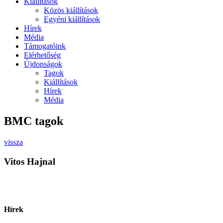
Kiállítások
Közös kiállítások
Egyéni kiállítások
Hírek
Média
Támogatóink
Elérhetőség
Újdonságok
Tagok
Kiállítások
Hírek
Média
BMC tagok
vissza
Vitos Hajnal
Hírek