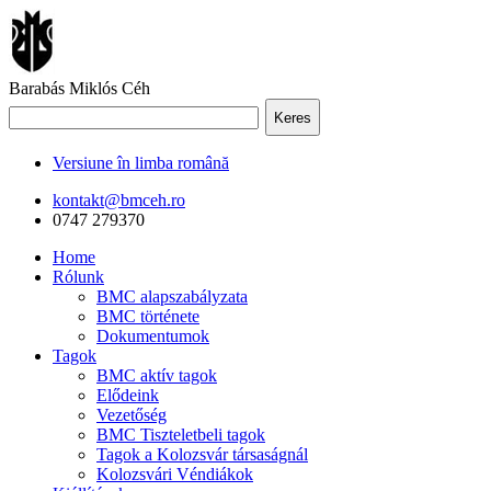
Barabás Miklós Céh
Keres
Versiune în limba română
kontakt@bmceh.ro
0747 279370
Home
Rólunk
BMC alapszabályzata
BMC története
Dokumentumok
Tagok
BMC aktív tagok
Elődeink
Vezetőség
BMC Tiszteletbeli tagok
Tagok a Kolozsvár társaságnál
Kolozsvári Véndiákok