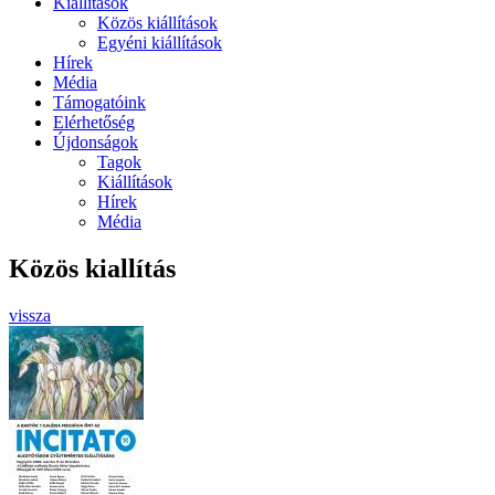
Kiállítások
Közös kiállítások
Egyéni kiállítások
Hírek
Média
Támogatóink
Elérhetőség
Újdonságok
Tagok
Kiállítások
Hírek
Média
Közös kiallítás
vissza