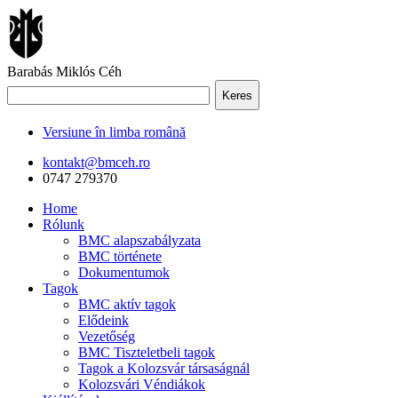
Barabás Miklós Céh
Keres
Versiune în limba română
kontakt@bmceh.ro
0747 279370
Home
Rólunk
BMC alapszabályzata
BMC története
Dokumentumok
Tagok
BMC aktív tagok
Elődeink
Vezetőség
BMC Tiszteletbeli tagok
Tagok a Kolozsvár társaságnál
Kolozsvári Véndiákok