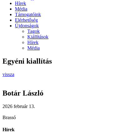
Hírek
Média
Támogatóink
Elérhetőség
Újdonságok
Tagok
Kiállítások
Hírek
Média
Egyéni kiallítás
vissza
Botár László
2026 február 13.
Brassó
Hírek