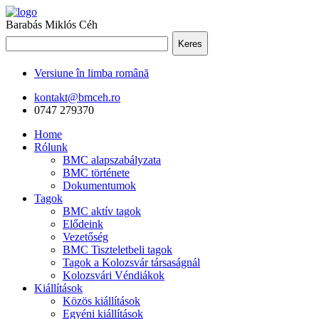
Barabás Miklós Céh
Keres
Versiune în limba română
kontakt@bmceh.ro
0747 279370
Home
Rólunk
BMC alapszabályzata
BMC története
Dokumentumok
Tagok
BMC aktív tagok
Elődeink
Vezetőség
BMC Tiszteletbeli tagok
Tagok a Kolozsvár társaságnál
Kolozsvári Véndiákok
Kiállítások
Közös kiállítások
Egyéni kiállítások