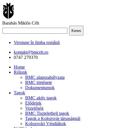
Barabás Miklós Céh
Keres
Versiune în limba română
kontakt@bmceh.ro
0747 279370
Home
Rólunk
BMC alapszabályzata
BMC története
Dokumentumok
Tagok
BMC aktív tagok
Elődeink
Vezetőség
BMC Tiszteletbeli tagok
Tagok a Kolozsvár társaságnál
Kolozsvári Véndiákok