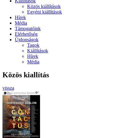
Kiállítások
Közös kiállítások
Egyéni kiállítások
Hírek
Média
Támogatóink
Elérhetőség
Újdonságok
Tagok
Kiállítások
Hírek
Média
Közös kiallítás
vissza