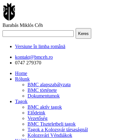
Barabás Miklós Céh
Keres
Versiune în limba română
kontakt@bmceh.ro
0747 279370
Home
Rólunk
BMC alapszabályzata
BMC története
Dokumentumok
Tagok
BMC aktív tagok
Elődeink
Vezetőség
BMC Tiszteletbeli tagok
Tagok a Kolozsvár társaságnál
Kolozsvári Véndiákok