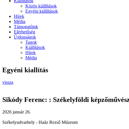
Kiállítások
Közös kiállítások
Egyéni kiállítások
Hírek
Média
Támogatóink
Elérhetőség
Újdonságok
Tagok
Kiállítások
Hírek
Média
Egyéni kiallítás
vissza
Sikódy Ferenc: : Székelyföldi képzőművés
2026 január 26.
Székelyudvarhely - Haáz Rezső Múzeum