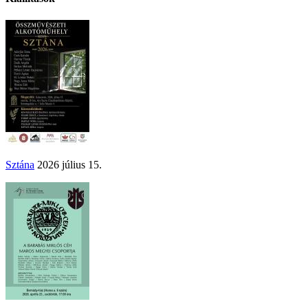
Sztána
2026 július 15.