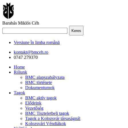
Barabás Miklós Céh
Keres
Versiune în limba română
kontakt@bmceh.ro
0747 279370
Home
Rólunk
BMC alapszabályzata
BMC története
Dokumentumok
Tagok
BMC aktív tagok
Elődeink
Vezetőség
BMC Tiszteletbeli tagok
Tagok a Kolozsvár társaságnál
Kolozsvári Véndiákok