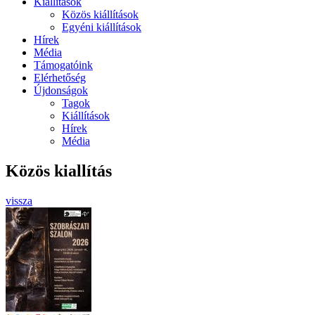
Kiállítások
Közös kiállítások
Egyéni kiállítások
Hírek
Média
Támogatóink
Elérhetőség
Újdonságok
Tagok
Kiállítások
Hírek
Média
Közös kiallítás
vissza