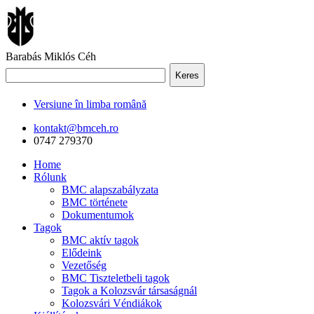
Barabás Miklós Céh
Keres
Versiune în limba română
kontakt@bmceh.ro
0747 279370
Home
Rólunk
BMC alapszabályzata
BMC története
Dokumentumok
Tagok
BMC aktív tagok
Elődeink
Vezetőség
BMC Tiszteletbeli tagok
Tagok a Kolozsvár társaságnál
Kolozsvári Véndiákok