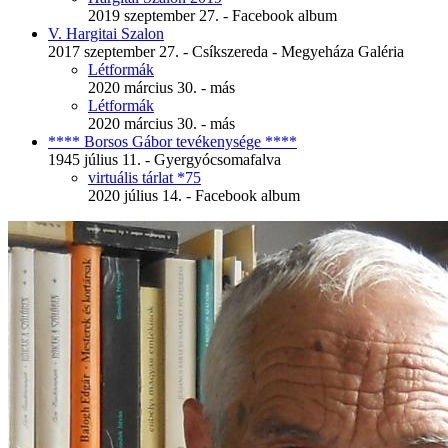
2019 szeptember 27. - Facebook album
V. Hargitai Szalon
2017 szeptember 27. - Csíkszereda - Megyeháza Galéria
Létformák
2020 március 30. - más
Létformák
2020 március 30. - más
**** Borsos Gábor tevékenysége ****
1945 július 11. - Gyergyócsomafalva
virtuális tárlat *75
2020 július 14. - Facebook album