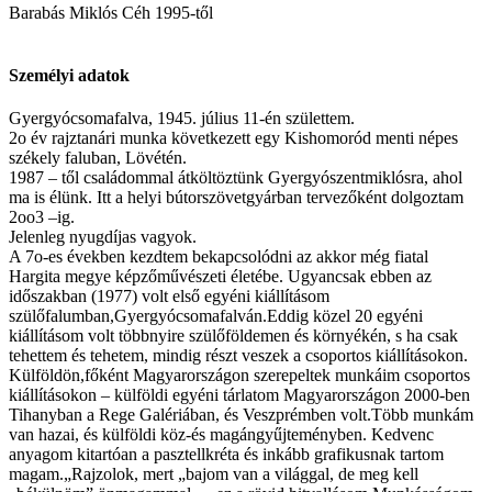
Barabás Miklós Céh 1995-től
Személyi adatok
Gyergyócsomafalva, 1945. július 11-én születtem.
2o év rajztanári munka következett egy Kishomoród menti népes
székely faluban, Lövétén.
1987 – től családommal átköltöztünk Gyergyószentmiklósra, ahol
ma is élünk. Itt a helyi bútorszövetgyárban tervezőként dolgoztam
2oo3 –ig.
Jelenleg nyugdíjas vagyok.
A 7o-es években kezdtem bekapcsolódni az akkor még fiatal
Hargita megye képzőművészeti életébe. Ugyancsak ebben az
időszakban (1977) volt első egyéni kiállításom
szülőfalumban,Gyergyócsomafalván.Eddig közel 20 egyéni
kiállításom volt többnyire szülőföldemen és környékén, s ha csak
tehettem és tehetem, mindig részt veszek a csoportos kiállításokon.
Külföldön,főként Magyarországon szerepeltek munkáim csoportos
kiállításokon – külföldi egyéni tárlatom Magyarországon 2000-ben
Tihanyban a Rege Galériában, és Veszprémben volt.Több munkám
van hazai, és külföldi köz-és magángyűjteményben. Kedvenc
anyagom kitartóan a pasztellkréta és inkább grafikusnak tartom
magam.„Rajzolok, mert „bajom van a világgal, de meg kell