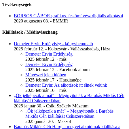
Tevékenységek
BORSOS GÁBOR grafikus, festőművész digitális alkotásai
2020 augusztus 08. - EMMIR
Kiállítások / Médiavisszhang
Demeter Ervin Erdélyiség - könyvbemutató
2025 február 12. - Kolozsvár - Vallásszabadság Háza
Demeter Ervin Erdélyiség
2025 február 12. - más
Demeter Ervin Erdélyiség
2025 február 12. - Facebook album
Művészet jelen időben
2025 február 17. - Hargitanépe
Demeter Ervin: Az alkotások itt élnek velünk
2025 február 16. - más
„Ők jelképezik a mát” – Megnyitották a Barabás Miklós Céh
kiállítását Csíkszeredában
2025 január 30. - Csíki Székely Múzeum
„Ők jelképezik a mát” – Megnyitották a Barabás
Miklós Céh kiállítását Csíkszeredában
2025 január 30. - Maszol
Barabás Miklós Céh Hargita megyei alkotóinak kiállítása a