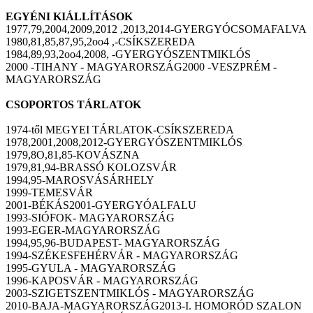
EGYÉNI KIÁLLÍTÁSOK
1977,79,2004,2009,2012 ,2013,2014-GYERGYÓCSOMAFALVA
1980,81,85,87,95,2oo4 ,-CSÍKSZEREDA
1984,89,93,2oo4,2008, -GYERGYÓSZENTMIKLÓS
2000 -TIHANY - MAGYARORSZÁG2000 -VESZPRÉM -
MAGYARORSZÁG
CSOPORTOS TÁRLATOK
1974-től MEGYEI TÁRLATOK-CSÍKSZEREDA
1978,2001,2008,2012-GYERGYÓSZENTMIKLÓS
1979,8O,81,85-KOVÁSZNA
1979,81,94-BRASSÓ KOLOZSVÁR
1994,95-MAROSVÁSÁRHELY
1999-TEMESVÁR
2001-BÉKÁS2001-GYERGYÓALFALU
1993-SIÓFOK- MAGYARORSZÁG
1993-EGER-MAGYARORSZÁG
1994,95,96-BUDAPEST- MAGYARORSZÁG
1994-SZÉKESFEHÉRVÁR - MAGYARORSZÁG
1995-GYULA - MAGYARORSZÁG
1996-KAPOSVÁR - MAGYARORSZÁG
2003-SZIGETSZENTMIKLÓS - MAGYARORSZÁG
2010-BAJA-MAGYARORSZÁG2013-I. HOMORÓD SZALON