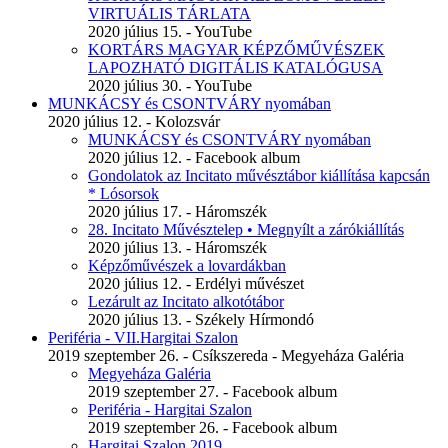
VIRTUÁLIS TÁRLATA
2020 július 15. - YouTube
KORTÁRS MAGYAR KÉPZŐMŰVÉSZEK
LAPOZHATÓ DIGITÁLIS KATALÓGUSA
2020 július 30. - YouTube
MUNKÁCSY és CSONTVÁRY nyomában
2020 július 12. - Kolozsvár
MUNKÁCSY és CSONTVÁRY nyomában
2020 július 12. - Facebook album
Gondolatok az Incitato művésztábor kiállítása kapcsán
* Lósorsok
2020 július 17. - Háromszék
28. Incitato Művésztelep • Megnyílt a zárókiállítás
2020 július 13. - Háromszék
Képzőművészek a lovardákban
2020 július 12. - Erdélyi művészet
Lezárult az Incitato alkotótábor
2020 július 13. - Székely Hírmondó
Periféria - VII.Hargitai Szalon
2019 szeptember 26. - Csíkszereda - Megyeháza Galéria
Megyeháza Galéria
2019 szeptember 27. - Facebook album
Periféria - Hargitai Szalon
2019 szeptember 26. - Facebook album
Hargitai Szalon 2019