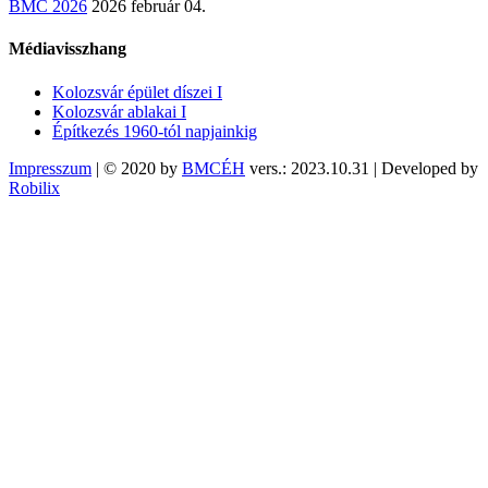
BMC 2026
2026 február 04.
Médiavisszhang
Kolozsvár épület díszei I
Kolozsvár ablakai I
Építkezés 1960-tól napjainkig
Impresszum
| © 2020 by
BMCÉH
vers.: 2023.10.31 | Developed by
Robilix