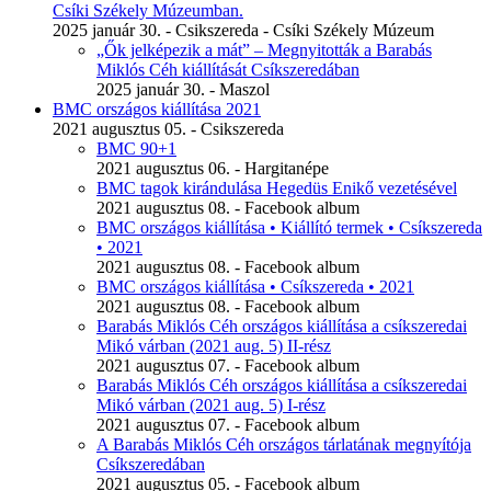
Csíki Székely Múzeumban.
2025 január 30. - Csikszereda - Csíki Székely Múzeum
„Ők jelképezik a mát” – Megnyitották a Barabás
Miklós Céh kiállítását Csíkszeredában
2025 január 30. - Maszol
BMC országos kiállítása 2021
2021 augusztus 05. - Csikszereda
BMC 90+1
2021 augusztus 06. - Hargitanépe
BMC tagok kirándulása Hegedüs Enikő vezetésével
2021 augusztus 08. - Facebook album
BMC országos kiállítása • Kiállító termek • Csíkszereda
• 2021
2021 augusztus 08. - Facebook album
BMC országos kiállítása • Csíkszereda • 2021
2021 augusztus 08. - Facebook album
Barabás Miklós Céh országos kiállítása a csíkszeredai
Mikó várban (2021 aug. 5) II-rész
2021 augusztus 07. - Facebook album
Barabás Miklós Céh országos kiállítása a csíkszeredai
Mikó várban (2021 aug. 5) I-rész
2021 augusztus 07. - Facebook album
A Barabás Miklós Céh országos tárlatának megnyítója
Csíkszeredában
2021 augusztus 05. - Facebook album