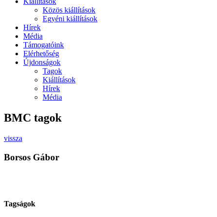
Kiállítások
Közös kiállítások
Egyéni kiállítások
Hírek
Média
Támogatóink
Elérhetőség
Újdonságok
Tagok
Kiállítások
Hírek
Média
BMC tagok
vissza
Borsos Gábor
Tagságok