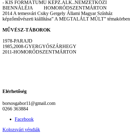
- KIS FORMÁTUMÚ KÉPZ.ALK..NEMZETKÖZI
BIENNÁLÉJA HOMORÓDSZENTMÁRTON
2014 A temesvári Csiky Gergely Állami Magyar Színház
képzőművészeti kiállítása” A MEGTALÁLT MÚLT” témakörben
MŰVÉSZ-TÁBOROK
1978-PARAJD
1985,2008-GYERGYÓSZÁRHEGY
2011-HOMORÓDSZENTMÁRTON
Elérhetőség
borsosgabor11@gmail.com
0266 363884
Facebook
Kolozsvári véndiák