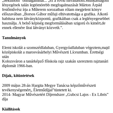
„békülnöm” önmagammal... „ez a rövid hitvallásom.Munkásságom
lényegének talán legtömörebb megfogalmazását Márton Árpád
festőművész írja a Műterem sorozatban rólam megjelent könyv
előszavában „Borsos Gábor műfaji elhivatottsága a grafika. Alkotó
habitusa nem látványközpontú, grafikáiban csak a leglényegesebbet
használja. A belső képiség megformálásában szigorú és kimért,de
ennek ellenére lírai látványt közvetít.”.
Tanulmányok
Elemi iskolát a szomszédfaluban, Gyergyóalfaluban végeztem,majd
középiskolát a marosvásárhelyi Művészeti Líceumban. Érettségi
után
Kolozsváron a tanárképző főiskola rajz szakán szereztem rajztanári
diplomát 1966-ban.
Díjak, kitüntetések
2009 május 28-án Hargita Megye Tanácsa képzőművészeti
tevékenységemért„ Életműdíjjal”tüntetett ki.
2014- Magyar Művészetért Díjrendszer „Gubcsi Lajos - Ex Libris”
díja
Kiállítások