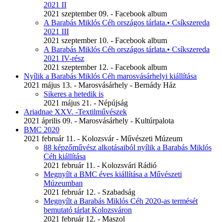
2021 II
2021 szeptember 09. - Facebook album
A Barabás Miklós Céh országos tárlata.• Csíkszereda
2021 III
2021 szeptember 10. - Facebook album
A Barabás Miklós Céh országos tárlata.• Csíkszereda
2021 IV-rész
2021 szeptember 12. - Facebook album
Nyílik a Barabás Miklós Céh marosvásárhelyi kiállítása
2021 május 13. - Marosvásárhely - Bernády Ház
Sikeres a hetedik is
2021 május 21. - Népújság
Ariadnae XXV. -Textilművészek
2021 április 09. - Marosvásárhely - Kultúrpalota
BMC 2020
2021 február 11. - Kolozsvár - Művészeti Múzeum
88 képzőművész alkotásaiból nyílik a Barabás Miklós
Céh kiállítása
2021 február 11. - Kolozsvári Rádió
Megnyílt a BMC éves kiállítása a Művészeti
Múzeumban
2021 február 12. - Szabadság
Megnyílt a Barabás Miklós Céh 2020-as termését
bemutató tárlat Kolozsváron
2021 február 12. - Maszol