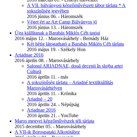
A VII. bálványosi képzőművészeti tábor tárlata * A
sokszínűség jegyében
2016 június 06. - Háromszék
Véget ért az Art Camp Bálványos jó
2016 június 13. - Háromszék
Újra kiállítanak a Barabás Miklós Céh tagjai
2016 május 12. - Marosvásárhely - Bernády Ház
Két hétig látogatható a Barabás Miklós Céh tárlata
2016 május 19. - Székely Hon
Ariadnae 2016
2016 április 08. - Marosvásárhely
Salonul ARIADNAE, două decenii în slujba artei
Cultură
2016 április 11. - más
A sokszínűség tárlata – Ariadné textilkiállítás
Marosvásárhelyen
2016 április 11. - Krónika
Ariadné – 20
2016 április 24. - Népújság
Ariadnae 2016
2016 április 21. - YouTube
Maros megyei képzőművészek téli tárlata
2015 december 05. - Marosvásárhely
A VII-ik Borospataki Alkotótábor