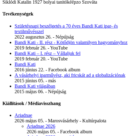
Siklódi Katalin 1927 bolyai tanitókéépzo Szováta
Tevékenységek
Születésnapi beszélgetés a 70 éves Bandi Kati ipar- és
textilművésszel
2022 augusztus 26. - Népújság
Bandi Kati - II. rész - Kötődjön valamilyen hagyományhoz
2019 február 26. - YouTube
Bandi Kati – I. rész – Vállaljuk fel
2019 február 20. - YouTube
Bandi Kati
2016 június 22. - Facebook album
A vásárhelyi iparművész, aki fricskát ad a globalizációnak
2015 június 05. - más
Bandi Kati világában
2015 május 06. - Népújság
Kiállítások / Médiavisszhang
Ariadnae
2026 május 05. - Marosvásárhely - Kultúrpalota
Ariadnae 2026
2026 május 05. - Facebook album