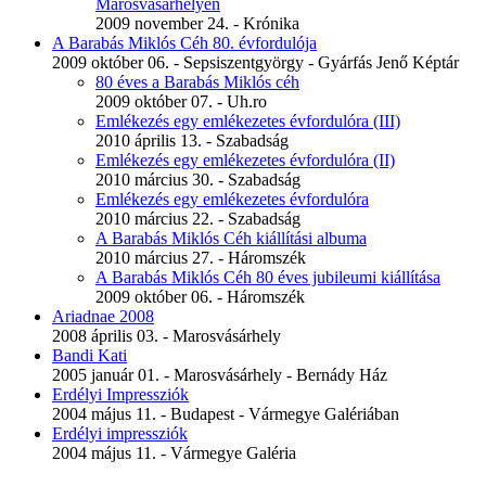
Marosvásárhelyen
2009 november 24. - Krónika
A Barabás Miklós Céh 80. évfordulója
2009 október 06. - Sepsiszentgyörgy - Gyárfás Jenő Képtár
80 éves a Barabás Miklós céh
2009 október 07. - Uh.ro
Emlékezés egy emlékezetes évfordulóra (III)
2010 április 13. - Szabadság
Emlékezés egy emlékezetes évfordulóra (II)
2010 március 30. - Szabadság
Emlékezés egy emlékezetes évfordulóra
2010 március 22. - Szabadság
A Barabás Miklós Céh kiállítási albuma
2010 március 27. - Háromszék
A Barabás Miklós Céh 80 éves jubileumi kiállítása
2009 október 06. - Háromszék
Ariadnae 2008
2008 április 03. - Marosvásárhely
Bandi Kati
2005 január 01. - Marosvásárhely - Bernády Ház
Erdélyi Impressziók
2004 május 11. - Budapest - Vármegye Galériában
Erdélyi impressziók
2004 május 11. - Vármegye Galéria