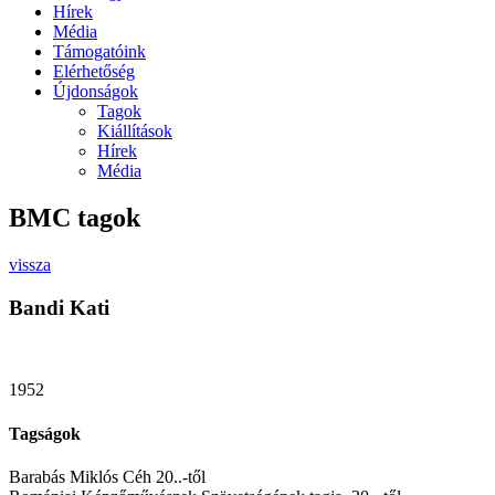
Hírek
Média
Támogatóink
Elérhetőség
Újdonságok
Tagok
Kiállítások
Hírek
Média
BMC tagok
vissza
Bandi Kati
1952
Tagságok
Barabás Miklós Céh 20..-től