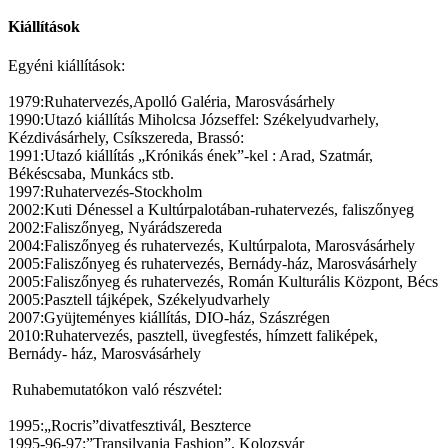
Kiállítások
Egyéni kiállítások:
1979:Ruhatervezés,Apolló Galéria, Marosvásárhely
1990:Utazó kiállítás Miholcsa Józseffel: Székelyudvarhely,
Kézdivásárhely, Csíkszereda, Brassó:
1991:Utazó kiállítás „Krónikás ének”-kel : Arad, Szatmár,
Békéscsaba, Munkács stb.
1997:Ruhatervezés-Stockholm
2002:Kuti Dénessel a Kultúrpalotában-ruhatervezés, faliszőnyeg
2002:Faliszőnyeg, Nyárádszereda
2004:Faliszőnyeg és ruhatervezés, Kultúrpalota, Marosvásárhely
2005:Faliszőnyeg és ruhatervezés, Bernády-ház, Marosvásárhely
2005:Faliszőnyeg és ruhatervezés, Román Kulturális Központ, Bécs
2005:Pasztell tájképek, Székelyudvarhely
2007:Gyüjteményes kiállítás, DIO-ház, Szászrégen
2010:Ruhatervezés, pasztell, üvegfestés, hímzett faliképek,
Bernády- ház, Marosvásárhely
Ruhabemutatókon való részvétel:
1995:„Rocris”divatfesztivál, Beszterce
1995-96-97:”Transilvania Fashion”, Kolozsvár