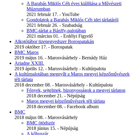
A Barabás Miklós Céh éves kiállítása a Művészeti
Múzeumban
2021 február 17. - YouTube
Gondolatok a Barabás Miklós Céh idei tárlatáról
2021 február 26. - Szabadság
BMC-tárlat a Bánffy-palotában
2021 március 01. - Erdélyi Figyelő
Alkotótábor tizenegyedszer Borospatakán
2019 október 17. - Borospatak
BMC Maros
2019 május 16. - Marosvásárhely - Bernády Ház
Ariadne XXIII.
2019 április 12. - Marosvásárhely - Kultúrpalota
A kultúrpalotában megnyílt a Maros megyei képzőművészek
téli tárlata
2018 december 08. - Marosvásárhely - Kultúrpalota
Fények, sejtelmek, bizonyosságok a megyei tárlaton
2018 december 21. - Népújság
Maros megyei képzőművészek téli tárlata
2018 december 08. - Facebook album
BMC
2018 május 08. - Marosvásárhely
BMC ötödször
2018 június 15. - Népújság
A kőhuszár