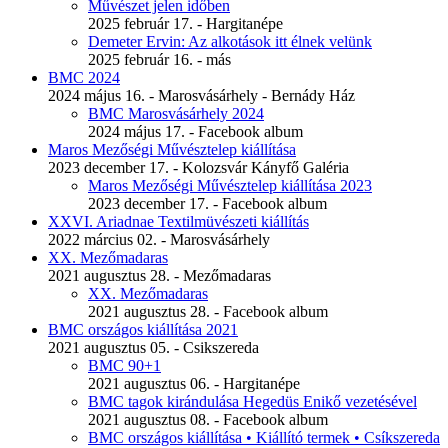
Művészet jelen időben
2025 február 17. - Hargitanépe
Demeter Ervin: Az alkotások itt élnek velünk
2025 február 16. - más
BMC 2024
2024 május 16. - Marosvásárhely - Bernády Ház
BMC Marosvásárhely 2024
2024 május 17. - Facebook album
Maros Mezőségi Művésztelep kiállítása
2023 december 17. - Kolozsvár Kányfő Galéria
Maros Mezőségi Művésztelep kiállítása 2023
2023 december 17. - Facebook album
XXVI. Ariadnae Textilmüvészeti kiállítás
2022 március 02. - Marosvásárhely
XX. Mezőmadaras
2021 augusztus 28. - Mezőmadaras
XX. Mezőmadaras
2021 augusztus 28. - Facebook album
BMC országos kiállítása 2021
2021 augusztus 05. - Csikszereda
BMC 90+1
2021 augusztus 06. - Hargitanépe
BMC tagok kirándulása Hegedüs Enikő vezetésével
2021 augusztus 08. - Facebook album
BMC országos kiállítása • Kiállító termek • Csíkszereda