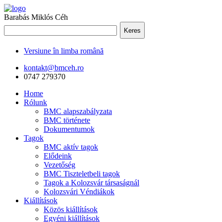
Barabás Miklós Céh
Keres
Versiune în limba română
kontakt@bmceh.ro
0747 279370
Home
Rólunk
BMC alapszabályzata
BMC története
Dokumentumok
Tagok
BMC aktív tagok
Elődeink
Vezetőség
BMC Tiszteletbeli tagok
Tagok a Kolozsvár társaságnál
Kolozsvári Véndiákok
Kiállítások
Közös kiállítások
Egyéni kiállítások