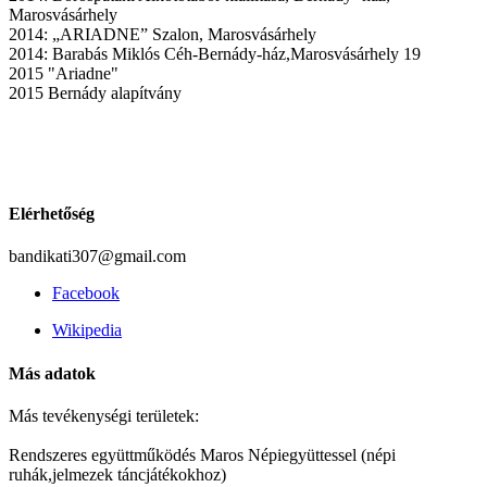
Marosvásárhely
2014: „ARIADNE” Szalon, Marosvásárhely
2014: Barabás Miklós Céh-Bernády-ház,Marosvásárhely 19
2015 "Ariadne"
2015 Bernády alapítvány
Elérhetőség
bandikati307@gmail.com
Facebook
Wikipedia
Más adatok
Más tevékenységi területek:
Rendszeres együttműködés Maros Népiegyüttessel (népi
ruhák,jelmezek táncjátékokhoz)