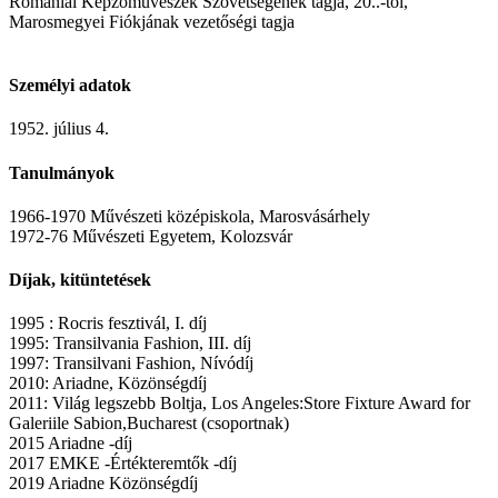
Romániai Képzőművészek Szövetségének tagja, 20..-től,
Marosmegyei Fiókjának vezetőségi tagja
Személyi adatok
1952. július 4.
Tanulmányok
1966-1970 Művészeti középiskola, Marosvásárhely
1972-76 Művészeti Egyetem, Kolozsvár
Díjak, kitüntetések
1995 : Rocris fesztivál, I. díj
1995: Transilvania Fashion, III. díj
1997: Transilvani Fashion, Nívódíj
2010: Ariadne, Közönségdíj
2011: Világ legszebb Boltja, Los Angeles:Store Fixture Award for
Galeriile Sabion,Bucharest (csoportnak)
2015 Ariadne -díj
2017 EMKE -Értékteremtők -díj
2019 Ariadne Közönségdíj