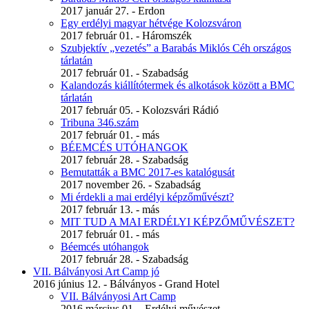
2017 január 27. - Erdon
Egy erdélyi magyar hétvége Kolozsváron
2017 február 01. - Háromszék
Szubjektív „vezetés” a Barabás Miklós Céh országos
tárlatán
2017 február 01. - Szabadság
Kalandozás kiállítótermek és alkotások között a BMC
tárlatán
2017 február 05. - Kolozsvári Rádió
Tribuna 346.szám
2017 február 01. - más
BÉEMCÉS UTÓHANGOK
2017 február 28. - Szabadság
Bemutatták a BMC 2017-es katalógusát
2017 november 26. - Szabadság
Mi érdekli a mai erdélyi képzőművészt?
2017 február 13. - más
MIT TUD A MAI ERDÉLYI KÉPZŐMŰVÉSZET?
2017 február 01. - más
Béemcés utóhangok
2017 február 28. - Szabadság
VII. Bálványosi Art Camp jó
2016 június 12. - Bálványos - Grand Hotel
VII. Bálványosi Art Camp
2016 március 01. - Erdélyi művészet