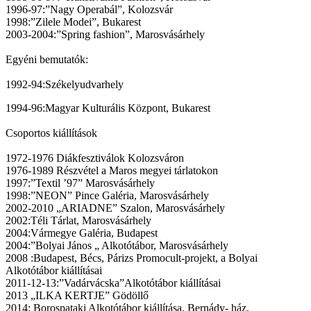
1996-97:”Nagy Operabál”, Kolozsvár
1998:”Zilele Modei”, Bukarest
2003-2004:”Spring fashion”, Marosvásárhely
Egyéni bemutatók:
1992-94:Székelyudvarhely
1994-96:Magyar Kulturális Központ, Bukarest
Csoportos kiállítások
1972-1976 Diákfesztiválok Kolozsváron
1976-1989 Részvétel a Maros megyei tárlatokon
1997:”Textil ’97” Marosvásárhely
1998:”NEON” Pince Galéria, Marosvásárhely
2002-2010 „ARIADNE” Szalon, Marosvásárhely
2002:Téli Tárlat, Marosvásárhely
2004:Vármegye Galéria, Budapest
2004:”Bolyai János „ Alkotótábor, Marosvásárhely
2008 :Budapest, Bécs, Párizs Promocult-projekt, a Bolyai
Alkotótábor kiállításai
2011-12-13:”Vadárvácska”Alkotótábor kiállításai
2013 „ILKA KERTJE” Gödöllő
2014: Borospataki Alkotótábor kiállítása, Bernády- ház,