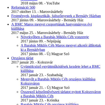
2018 május 08. - YouTube
Reformáció 500
2017 október 13. - Marosvásárhely
Festmények, kisplasztikák, faliszőnyegek a Bernády Házban
2017 június 09. - Marosvásárhely - Bernády Ház
A BMC Maros megyei csoportjának hagyományos évi
kiállítása
2017 május 25. - Marosvásárhely - Bernády Ház
Növekvőben a Barabás Miklós Céh vonzereje
2017 június 09. - Népújság
A Barabás Miklós Céh Maros megyei alkotói állítottak
ki a Bernádyban
2017 június 08. - Új Magyar Szó
Országos tárlat
2017 január 20. - Kolozsvár
Gyümölcsöző együttműködések kezdete lehet a BMC
kiállítása
2017 január 23. - Szabadság
Megnyílt a Barabás Miklós Céh országos kiállítása
Kolozsváron
2017 január 21. - Új Magyar Szó
Összegző képzőművészeti tárlatot nyitott Kolozsváron
a Barabás Miklós Céh
2017 január 23. - Krónika
Barabás Miklós Céh országos kiállítása