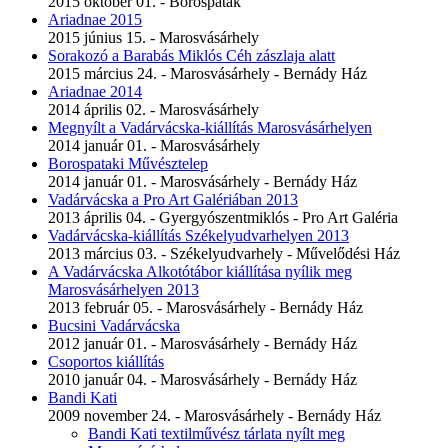
2015 október 01. - Borospatak
Ariadnae 2015
2015 június 15. - Marosvásárhely
Sorakozó a Barabás Miklós Céh zászlaja alatt
2015 március 24. - Marosvásárhely - Bernády Ház
Ariadnae 2014
2014 április 02. - Marosvásárhely
Megnyílt a Vadárvácska-kiállítás Marosvásárhelyen
2014 január 01. - Marosvásárhely
Borospataki Művésztelep
2014 január 01. - Marosvásárhely - Bernády Ház
Vadárvácska a Pro Art Galériában 2013
2013 április 04. - Gyergyószentmiklós - Pro Art Galéria
Vadárvácska-kiállítás Székelyudvarhelyen 2013
2013 március 03. - Székelyudvarhely - Művelődési Ház
A Vadárvácska Alkotótábor kiállítása nyílik meg
Marosvásárhelyen 2013
2013 február 05. - Marosvásárhely - Bernády Ház
Bucsini Vadárvácska
2012 január 01. - Marosvásárhely - Bernády Ház
Csoportos kiállítás
2010 január 04. - Marosvásárhely - Bernády Ház
Bandi Kati
2009 november 24. - Marosvásárhely - Bernády Ház
Bandi Kati textilművész tárlata nyílt meg