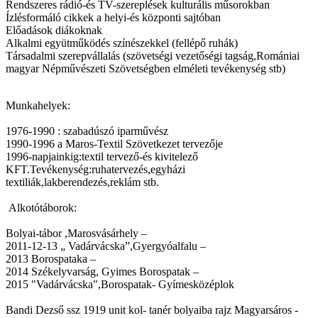
Rendszeres rádió-és TV-szereplések kulturális műsorokban
Ízlésformáló cikkek a helyi-és központi sajtóban
Előadások diákoknak
Alkalmi együtműködés színészekkel (fellépő ruhák)
Társadalmi szerepvállalás (szövetségi vezetőségi tagság,Romániai
magyar Népművészeti Szövetségben elméleti tevékenység stb)
Munkahelyek:
1976-1990 : szabadúszó iparművész
1990-1996 a Maros-Textil Szövetkezet tervezője
1996-napjainkig:textil tervező-és kivitelező
KFT.Tevékenység:ruhatervezés,egyházi
textiliák,lakberendezés,reklám stb.
Alkotótáborok:
Bolyai-tábor ,Marosvásárhely –
2011-12-13 „ Vadárvácska”,Gyergyóalfalu –
2013 Borospataka –
2014 Székelyvarság, Gyimes Borospatak –
2015 "Vadárvácska",Borospatak- Gyímesközéplok
Bandi Dezső ssz 1919 unit kol- tanér bolyaiba rajz Magyarsáros -