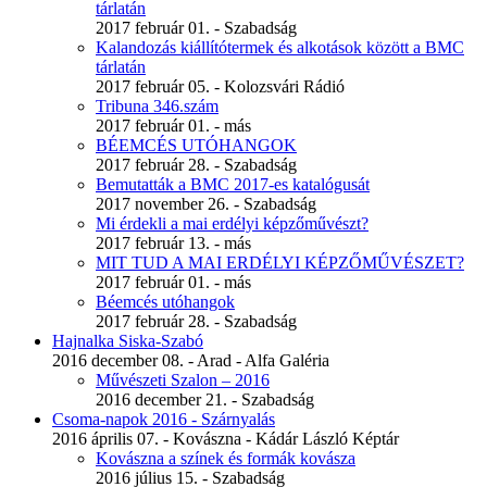
tárlatán
2017 február 01. - Szabadság
Kalandozás kiállítótermek és alkotások között a BMC
tárlatán
2017 február 05. - Kolozsvári Rádió
Tribuna 346.szám
2017 február 01. - más
BÉEMCÉS UTÓHANGOK
2017 február 28. - Szabadság
Bemutatták a BMC 2017-es katalógusát
2017 november 26. - Szabadság
Mi érdekli a mai erdélyi képzőművészt?
2017 február 13. - más
MIT TUD A MAI ERDÉLYI KÉPZŐMŰVÉSZET?
2017 február 01. - más
Béemcés utóhangok
2017 február 28. - Szabadság
Hajnalka Siska-Szabó
2016 december 08. - Arad - Alfa Galéria
Művészeti Szalon – 2016
2016 december 21. - Szabadság
Csoma-napok 2016 - Szárnyalás
2016 április 07. - Kovászna - Kádár László Képtár
Kovászna a színek és formák kovásza
2016 július 15. - Szabadság