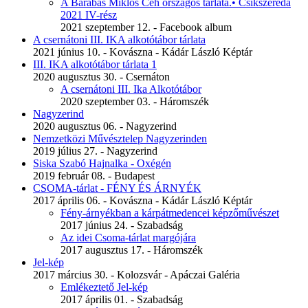
A Barabás Miklós Céh országos tárlata.• Csíkszereda
2021 IV-rész
2021 szeptember 12. - Facebook album
A csernátoni III. IKA alkotótábor tárlata
2021 június 10. - Kovászna - Kádár László Képtár
III. IKA alkotótábor tárlata 1
2020 augusztus 30. - Csernáton
A csernátoni III. Ika Alkotótábor
2020 szeptember 03. - Háromszék
Nagyzerind
2020 augusztus 06. - Nagyzerind
Nemzetközi Művésztelep Nagyzerinden
2019 július 27. - Nagyzerind
Siska Szabó Hajnalka - Oxégén
2019 február 08. - Budapest
CSOMA-tárlat - FÉNY ÉS ÁRNYÉK
2017 április 06. - Kovászna - Kádár László Képtár
Fény-árnyékban a kárpátmedencei képzőművészet
2017 június 24. - Szabadság
Az idei Csoma-tárlat margójára
2017 augusztus 17. - Háromszék
Jel-kép
2017 március 30. - Kolozsvár - Apáczai Galéria
Emlékeztető Jel-kép
2017 április 01. - Szabadság