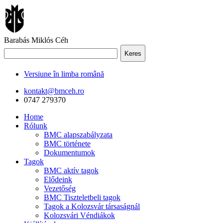
Barabás Miklós Céh
Keres
Versiune în limba română
kontakt@bmceh.ro
0747 279370
Home
Rólunk
BMC alapszabályzata
BMC története
Dokumentumok
Tagok
BMC aktív tagok
Elődeink
Vezetőség
BMC Tiszteletbeli tagok
Tagok a Kolozsvár társaságnál
Kolozsvári Véndiákok