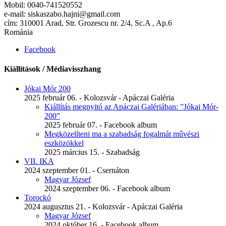
Mobil: 0040-741520552
e-mail: siskaszabo.hajni@gmail.com
cím: 310001 Arad, Str. Grozescu nr. 2/4, Sc.A , Ap.6
Románia
Facebook
Kiállítások / Médiavisszhang
Jókai Mór 200
2025 február 06. - Kolozsvár - Apáczai Galéria
Kiállítás megnyitó az Apáczai Galériában: ”Jókai Mór-
200”
2025 február 07. - Facebook album
Megközelíteni ma a szabadság fogalmát művészi
eszközökkel
2025 március 15. - Szabadság
VII. IKA
2024 szeptember 01. - Csernáton
Magyar József
2024 szeptember 06. - Facebook album
Torockó
2024 augusztus 21. - Kolozsvár - Apáczai Galéria
Magyar József
2024 október 16. - Facebook album