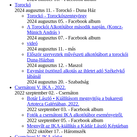
Torockó
2024 augusztus 11. - Torockó - Duna Ház
Torockó - Torockószentgyörgy
2024 augusztus 05. - Facebook album
A Torockói Alkotótábor második napján. (Koncz-
Münich András )
2024 augusztus 07. - Facebook album
videó
2024 augusztus 11. - más
Először szerveztek művészeti alkotótábort a torockói
Duna-Házban
2024 augusztus 12. - Maszol
Egymást ösztönző alkotás az ihletet adó Székelykő
lábánál
2024 augusztus 20. - Szabadság
Csernátoni V. IKA - 2022.
2022 szeptember 02. - Csernáton
Botár László • Kiállításom megnyitója a bukaresti
Artoteca Galériában, 2022.
2022 szeptember 03. - Facebook album
Fotók a csernátoni IKA alkotótábor eseményeiről.
2022 szeptember 05. - Facebook album
Megnyílt az IKA-kiállítás a Kádár László Képtárban
2022 október 17. - Háromszék
Csernátoni V. IKA-tárlat