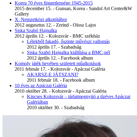
Korea 70 éves függetlensége 1945-2015
2015 december 15. - Gunsan, Korea - Sandol Art Center&W
Gallery
X. Nemzetközi alkotótábor
2012 augusztus 12. - Zerind - Olosz Lajos
Siska Szabó Hajnalka
2012 április 12. - Kolozsvár - BMC székház
Lélekből fakadó, őszinte művészi vallomás
2012 április 17. - Szabadság
Siska Szabó Hajnalka kiállítása a BMC-nél
2012 április 12. - Facebook album
Komoly játék hevében született műalkotások
2011 február 17. - Kolozsvár - Apáczai Galéria
AKARSZ-E JÁTSZANI?
2011 február 18. - Facebook album
10 éves az Apáczai Galéria
2010 október 28. - Kolozsvár - Apáczai Galéria
Kincses Kolozsvár – tárlatmegnyitó a tízéves Apáczai
Galériában
2010 október 30. - Szabadság