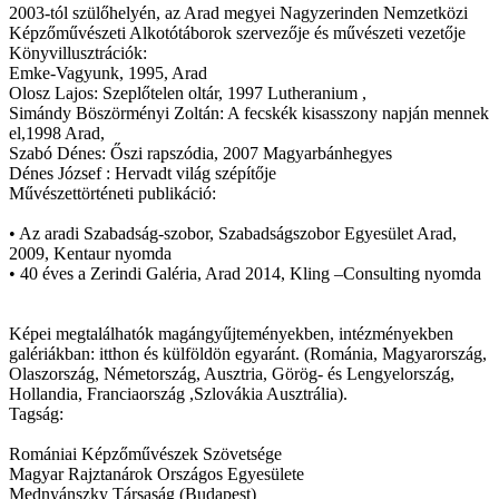
2003-tól szülőhelyén, az Arad megyei Nagyzerinden Nemzetközi
Képzőművészeti Alkotótáborok szervezője és művészeti vezetője
Könyvillusztrációk:
Emke-Vagyunk, 1995, Arad
Olosz Lajos: Szeplőtelen oltár, 1997 Lutheranium ,
Simándy Böszörményi Zoltán: A fecskék kisasszony napján mennek
el,1998 Arad,
Szabó Dénes: Őszi rapszódia, 2007 Magyarbánhegyes
Dénes József : Hervadt világ szépítője
Művészettörténeti publikáció:
• Az aradi Szabadság-szobor, Szabadságszobor Egyesület Arad,
2009, Kentaur nyomda
• 40 éves a Zerindi Galéria, Arad 2014, Kling –Consulting nyomda
Képei megtalálhatók magángyűjteményekben, intézményekben
galériákban: itthon és külföldön egyaránt. (Románia, Magyarország,
Olaszország, Németország, Ausztria, Görög- és Lengyelország,
Hollandia, Franciaország ,Szlovákia Ausztrália).
Tagság:
Romániai Képzőművészek Szövetsége
Magyar Rajztanárok Országos Egyesülete
Mednyánszky Társaság (Budapest)