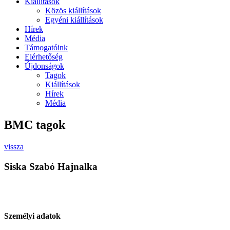
Kiállítások
Közös kiállítások
Egyéni kiállítások
Hírek
Média
Támogatóink
Elérhetőség
Újdonságok
Tagok
Kiállítások
Hírek
Média
BMC tagok
vissza
Siska Szabó Hajnalka
Személyi adatok