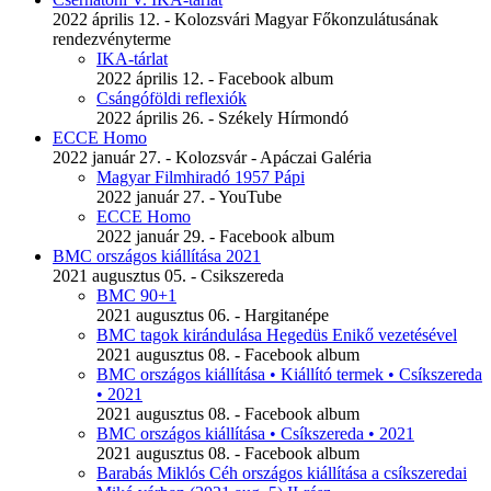
2022 április 12. - Kolozsvári Magyar Főkonzulátusának
rendezvényterme
IKA-tárlat
2022 április 12. - Facebook album
Csángóföldi reflexiók
2022 április 26. - Székely Hírmondó
ECCE Homo
2022 január 27. - Kolozsvár - Apáczai Galéria
Magyar Filmhiradó 1957 Pápi
2022 január 27. - YouTube
ECCE Homo
2022 január 29. - Facebook album
BMC országos kiállítása 2021
2021 augusztus 05. - Csikszereda
BMC 90+1
2021 augusztus 06. - Hargitanépe
BMC tagok kirándulása Hegedüs Enikő vezetésével
2021 augusztus 08. - Facebook album
BMC országos kiállítása • Kiállító termek • Csíkszereda
• 2021
2021 augusztus 08. - Facebook album
BMC országos kiállítása • Csíkszereda • 2021
2021 augusztus 08. - Facebook album
Barabás Miklós Céh országos kiállítása a csíkszeredai