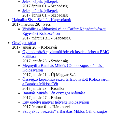
Jelek, képek, jelképek
2017 április 01. - Szabadság
Jelek, képek, jelképek
2017 április 01. - Szabadság
Hajnalka Siska-Szabó - Kapcsolatok
2017 március 29. - Pécs
Visibilitas – láthatóvá vált a Caffart Képzőművészeti
Egyesület Kolozsváron
2017 március 31. - Szabadság
Országos tárlat
2017 január 20. - Kolozsvár
Gyümölcsöző együttműködések kezdete lehet a BMC
kiállítása
2017 január 23. - Szabadság
Megnyílt a Barabás Miklós Céh országos kiállítása
Kolozsváron
2017 január 21. - Új Magyar Szó
Összegző képzőművészeti tárlatot nyitott Kolozsváron
a Barabás Miklós Céh
2017 január 23. - Krónika
Barabás Miklós Céh országos kiállítása
2017 január 27. - Erdon
Egy erdélyi magyar hétvége Kolozsváron
2017 február 01. - Háromszék
Szubjektív „vezetés” a Barabás Miklós Céh országos