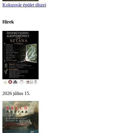
Kolozsvár épület díszei
Hírek
2026 július 15.