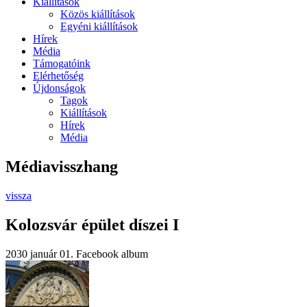
Kiállítások
Közös kiállítások
Egyéni kiállítások
Hírek
Média
Támogatóink
Elérhetőség
Újdonságok
Tagok
Kiállítások
Hírek
Média
Médiavisszhang
vissza
Kolozsvár épület díszei I
2030 január 01.
Facebook album