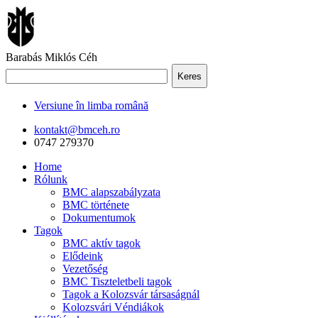
Barabás Miklós Céh
Keres
Versiune în limba română
kontakt@bmceh.ro
0747 279370
Home
Rólunk
BMC alapszabályzata
BMC története
Dokumentumok
Tagok
BMC aktív tagok
Elődeink
Vezetőség
BMC Tiszteletbeli tagok
Tagok a Kolozsvár társaságnál
Kolozsvári Véndiákok