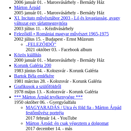
2006 január 01. - Marosvásárhely - Bernády Ház
Márton Árpád
2005 január 01. - Marosvásárhely - Bernády Ház
XI. Incitato művésztábor 2003 - Ló és lovagiasság, avagy
változat egy tárlatmegnyitóra
2003 július 11. - Kézdivásárhely
Felezőidő • Romániai magyar művészet 1965-1975
2002 július 15. - Budapest - Ernst Múzeum
„FELEZŐIDŐ”
2021 október 03. - Facebook album
Közös kiállítás
2000 január 01. - Marosvásárhely - Bernády Ház
Korunk Galéria 200
1983 június 04. - Kolozsvár - Korunk Galéria
Bartok Béla emlékére
1981 március 28. - Kolozsvár - Korunk Galéria
Grafikusok a szülőföldről
1978 május 13. - Kolozsvár - Korunk Galéria
*** Márton Árpád tevékenysége ***
1950 október 06. - Gyergyóalfalu
MAGYARADÁS / Utca és föld fia - Márton Árpád
festőművész portréja
2017 február 14. - YouTube
Márton Árpád: én csak végeztem a dolgomat
2017 december 14. - más