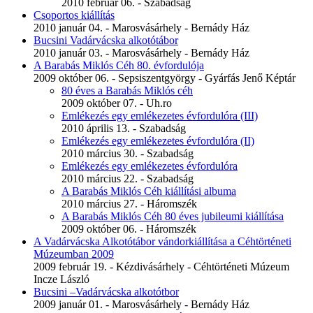
2010 február 06. - Szabadság
Csoportos kiállítás
2010 január 04. - Marosvásárhely - Bernády Ház
Bucsini Vadárvácska alkotótábor
2010 január 03. - Marosvásárhely - Bernády Ház
A Barabás Miklós Céh 80. évfordulója
2009 október 06. - Sepsiszentgyörgy - Gyárfás Jenő Képtár
80 éves a Barabás Miklós céh
2009 október 07. - Uh.ro
Emlékezés egy emlékezetes évfordulóra (III)
2010 április 13. - Szabadság
Emlékezés egy emlékezetes évfordulóra (II)
2010 március 30. - Szabadság
Emlékezés egy emlékezetes évfordulóra
2010 március 22. - Szabadság
A Barabás Miklós Céh kiállítási albuma
2010 március 27. - Háromszék
A Barabás Miklós Céh 80 éves jubileumi kiállítása
2009 október 06. - Háromszék
A Vadárvácska Alkotótábor vándorkiállítása a Céhtörténeti
Múzeumban 2009
2009 február 19. - Kézdivásárhely - Céhtörténeti Múzeum
Incze László
Bucsini –Vadárvácska alkotótbor
2009 január 01. - Marosvásárhely - Bernády Ház