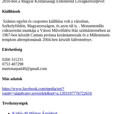
2010-ben a Magyar Köztársasági Érdemrend Lovagkeresztjével
Kiállítások
Számos egyéni és csoportos kiállítása volt a városban,
Székelyföldön, Magyarországon, és azon túl is. . Monumentális
csíkszeredai munkája a Városi Művelődési Ház színháztermében az
1967-ben készült Cantata profana kerámiamozaik és a Millenniumi-
templom altemplomának 2004-ben készült falfestménye.
Elérhetőség
0266 311231
0753 407298
martonarpad40@gmail.com
Más adatok
https://www.facebook.com/media/set/?
vanity=alapitvany.soverelek&set=a.1203197776722616
Tevékenységek
Kallós-díj Márton Árpádnak