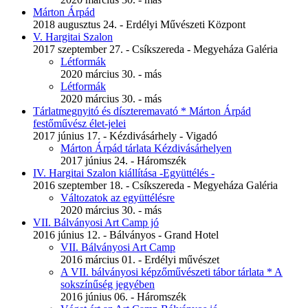
Márton Árpád
2018 augusztus 24. - Erdélyi Művészeti Központ
V. Hargitai Szalon
2017 szeptember 27. - Csíkszereda - Megyeháza Galéria
Létformák
2020 március 30. - más
Létformák
2020 március 30. - más
Tárlatmegnyitó és díszteremavató * Márton Árpád
festőművész élet-jelei
2017 június 17. - Kézdivásárhely - Vigadó
Márton Árpád tárlata Kézdivásárhelyen
2017 június 24. - Háromszék
IV. Hargitai Szalon kiállítása -Együttélés -
2016 szeptember 18. - Csíkszereda - Megyeháza Galéria
Változatok az együttélésre
2020 március 30. - más
VII. Bálványosi Art Camp jó
2016 június 12. - Bálványos - Grand Hotel
VII. Bálványosi Art Camp
2016 március 01. - Erdélyi művészet
A VII. bálványosi képzőművészeti tábor tárlata * A
sokszínűség jegyében
2016 június 06. - Háromszék