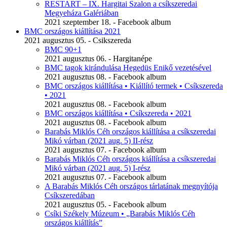
RESTART – IX. Hargitai Szalon a csíkszeredai
Megyeháza Galériában
2021 szeptember 18. - Facebook album
BMC országos kiállítása 2021
2021 augusztus 05. - Csikszereda
BMC 90+1
2021 augusztus 06. - Hargitanépe
BMC tagok kirándulása Hegedüs Enikő vezetésével
2021 augusztus 08. - Facebook album
BMC országos kiállítása • Kiállító termek • Csíkszereda
• 2021
2021 augusztus 08. - Facebook album
BMC országos kiállítása • Csíkszereda • 2021
2021 augusztus 08. - Facebook album
Barabás Miklós Céh országos kiállítása a csíkszeredai
Mikó várban (2021 aug. 5) II-rész
2021 augusztus 07. - Facebook album
Barabás Miklós Céh országos kiállítása a csíkszeredai
Mikó várban (2021 aug. 5) I-rész
2021 augusztus 07. - Facebook album
A Barabás Miklós Céh országos tárlatának megnyítója
Csíkszeredában
2021 augusztus 05. - Facebook album
Csíki Székely Múzeum • „Barabás Miklós Céh
országos kiállítás”