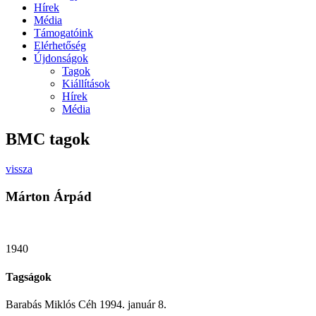
Hírek
Média
Támogatóink
Elérhetőség
Újdonságok
Tagok
Kiállítások
Hírek
Média
BMC tagok
vissza
Márton Árpád
1940
Tagságok
Barabás Miklós Céh 1994. január 8.