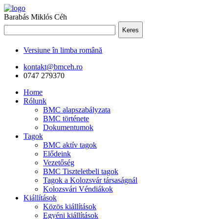
Barabás Miklós Céh
Keres
Versiune în limba română
kontakt@bmceh.ro
0747 279370
Home
Rólunk
BMC alapszabályzata
BMC története
Dokumentumok
Tagok
BMC aktív tagok
Elődeink
Vezetőség
BMC Tiszteletbeli tagok
Tagok a Kolozsvár társaságnál
Kolozsvári Véndiákok
Kiállítások
Közös kiállítások
Egyéni kiállítások