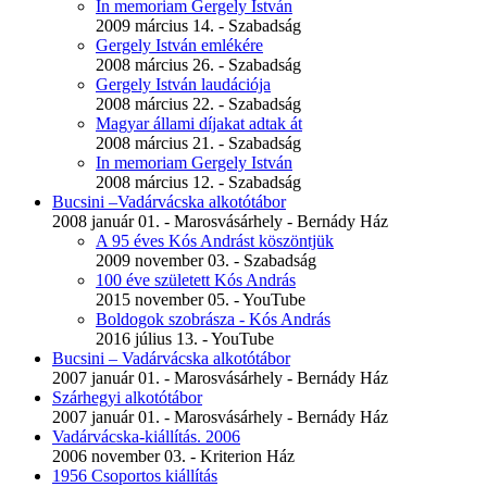
In memoriam Gergely István
2009 március 14. - Szabadság
Gergely István emlékére
2008 március 26. - Szabadság
Gergely István laudációja
2008 március 22. - Szabadság
Magyar állami díjakat adtak át
2008 március 21. - Szabadság
In memoriam Gergely István
2008 március 12. - Szabadság
Bucsini –Vadárvácska alkotótábor
2008 január 01. - Marosvásárhely - Bernády Ház
A 95 éves Kós Andrást köszöntjük
2009 november 03. - Szabadság
100 éve született Kós András
2015 november 05. - YouTube
Boldogok szobrásza - Kós András
2016 július 13. - YouTube
Bucsini – Vadárvácska alkotótábor
2007 január 01. - Marosvásárhely - Bernády Ház
Szárhegyi alkotótábor
2007 január 01. - Marosvásárhely - Bernády Ház
Vadárvácska-kiállítás. 2006
2006 november 03. - Kriterion Ház
1956 Csoportos kiállítás