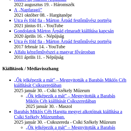
2022 augusztus 19. - Háromszék
A „Napfaragó”
2021 október 08. - Hargitanépe
Utca és föld fia - Márton Árpád festőművész portréja
2021 június 01. - YouTube
Gondolatok Márton Árpád elmaradt kiállítása kapcsán
2020 április 16. - Népújság
Utca és föld fia - Márton Árpád festőművész portréja
2017 február 14. - YouTube
Alfalu képzőművészei a magyar fővárosban
2011 április 11. - Népújság
Kiállítások / Médiavisszhang
„Ők jelképezik a mát” – Megnyitották a Barabás Miklós Céh
kiállítását Csíkszeredában
2025 január 30. - Csíki Székely Múzeum
„Ők jelképezik a mát” – Megnyitották a Barabás
Miklós Céh kiállítását Csíkszeredában
2025 január 30. - Maszol
Barabás Miklós Céh Hargita megyei alkotóinak kiállítása a
Csíki Székely Múzeumban.
2025 január 30. - Csikszereda - Csíki Székely Múzeum
„Ők jelképezik a mát” – Megnyitották a Barabás