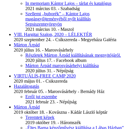
In memoriam Kántor Lajos – tárlat és katalógus
2021 március 03. - Szabadság
Szellemi „buborék” – Kántor Lajos
magángyűjteményéből nyílt kiállítás
Sepsiszentgyörgyön
2021 március 10. - Maszol
VIII. Hargitai Szalon, 2020 – LÉLEKTÉR
2020 szeptember 24. - Csíkszereda - Megyeháza Galéria
Márton Árpád
2020 július 16. - Marosvásárhely
Részletek Márton Árpád kiállításának megnyitójáról.
2020 július 17. - Facebook album
Márton Árpád marosvásárhelyi kiállítása
2020 július 31. - Népújság
VIRTUÁLIS-FREE CAMP 2020
2020 május 01. - Csikszereda
Hazalátogatás
2020 február 05. - Marosvásárhely - Bernády Ház
Erről jut eszembe
2021 február 23. - Népújság
Márton Árpád
2019 október 18. - Kovászna - Kádár László képtár
Teremtett képek
2019 október 19. - Háromszék
„Éltes Barna képzőművész kiállítása a Lábas Házban”