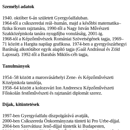
Személyi adatok
1940. október 6-án született Gyergyóalfaluban.
1964-től a csíkszeredai reál–humán, majd a későbbi matematika–
fizika líceum rajztanára, 1990-től a Nagy István Művészeti
Szakközépiskola tanára nyugdíjba vonulásáig, 2001-ig.
1968-tól a Képzőművészek Romániai Szövetségének tagja, 1969–
71 között a Hargita napilap grafikusa. 1974-ben a gyergyószárhegyi
Barátság alkotótábor egyik alapító tagja (Gaál Andrással és Zöld
Lajossal). 1992-től a Barabás Miklós-céh tagja,
Tanulmányok
1954–58 között a marosvásárhelyi Zene- és Képzőművészeti
Középiskola tanulója,
1958–64 között a kolozsvári Ion Andreescu Képzőművészeti
Főiskolán festőművészeti és rajztanári diplomát szerez.
Díjak, kitüntetések
1997-ben Gyergyóalfalu díszpolgárává avatják,
2000-ben Csíkszereda Önkormányzata tünteti ki Pro Urbe-díjjal.
2004-ben Szervátiusz Jenő-díjjal tüntetik ki Budapesten,