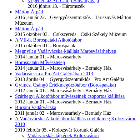
Véget ért az Art Camp Bálványos jó
2016 június 13. - Háromszék
Márton Árpád
2016 január 22. - Gyergyószentmiklós - Tarisznyás Márton
Múzeum
Márton Árpád
2015 október 03. - Csíkszereda - Csiki Székely Múzeum
A VII-ik Borospataki Alkotótábor
2015 október 01. - Borospatak
Megnyílt a Vadárvácska-kiállítás Marosvásárhelyen
2014 január 01. - Marosvásárhely
Borospataki Művésztelep
2014 január 01. - Marosvásárhely - Bernády Ház
Vadárvácska a Pro Art Galériában 2013
2013 április 04. - Gyergyószentmiklós - Pro Art Galéria
Gyimesi Csángó Értékmegőrzőtábor (Borospataka)
2012 január 01. - Marosvásárhely - Bernády Ház
Szárhegyi Alkotótábor művészeinek csoportos kiállítása
2012 január 01. - Marosvásárhely - Bernády Ház
Bucsini Vadárvácska
2011 január 02. - Marosvásárhely - Bernády Ház
A Vadárvácska Alkotótábor kiállítása nyílik meg Kolozsváron
2010
2010 február 05. - Kolozsvár Korunk Galéria
Vadárvácskás tájképek Kolozsváron