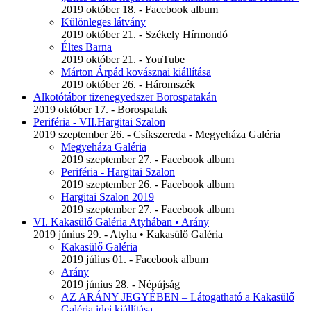
2019 október 18. - Facebook album
Különleges látvány
2019 október 21. - Székely Hírmondó
Éltes Barna
2019 október 21. - YouTube
Márton Árpád kovásznai kiállítása
2019 október 26. - Háromszék
Alkotótábor tizenegyedszer Borospatakán
2019 október 17. - Borospatak
Periféria - VII.Hargitai Szalon
2019 szeptember 26. - Csíkszereda - Megyeháza Galéria
Megyeháza Galéria
2019 szeptember 27. - Facebook album
Periféria - Hargitai Szalon
2019 szeptember 26. - Facebook album
Hargitai Szalon 2019
2019 szeptember 27. - Facebook album
VI. Kakasülő Galéria Atyhában • Arány
2019 június 29. - Atyha • Kakasülő Galéria
Kakasülő Galéria
2019 július 01. - Facebook album
Arány
2019 június 28. - Népújság
AZ ARÁNY JEGYÉBEN – Látogatható a Kakasülő
Galéria idei kiállítása