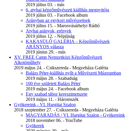
2019 július 03. - más
6. atyhai képzőművészeti kiállítás megnyitója
2019 július 03. - Facebook album
Arányban az egykori művészetisek
2019 július 15. - Marosvásárhelyi Rádió
Atyhai arányok, erények
2019 július 12. - Népújság
KAKASÜLŐ GALÉRIA – Képzőművészek
ARÁNYOS válasza
2019 június 29. - más
XV. FREE Camp Nemzetközi Képzőművészeti
Alkotóműhely
2019 május 24. - Csikszereda - Megyeháza Galéria
Balázs Péter-kiállítás nyílt a Művészeti Múzeumban
2019 május 28. - Szabadság
100 éve született Balázs Péter
2019 május 24. - Facebook album
Egy szabad tábor keresztmetszete
2019 május 11. - Háromszék
Gyökereink - VI. Hargitai Szalon
2018 szeptember 27. - Csíkszereda - Megyeháza Galéria
MAGYARADÁS / VI. Hargitai Szalon - Gyökereink
2018 november 06. - YouTube
Gyökerek
2020 március 30. - más