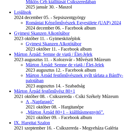
Miklós Céh kiállítását Csíkszeredában
2025 január 30. - Maszol
Lojálisok
2024 december 05. - Sepsiszentgyörgy
Romániai Képzőművészek Egyesülete (UAP) 2024
2024 december 06. - Facebook album
Gyimesi Skanzen Alkotótábor
2023 október 11. - Gyimesközéplok
Gyimesi Skanzen Alkotótábor
2023 október 11. - Facebook album
Márton Árpád: Semne de viață / Élet-Jelek
2023 augusztus 11. - Kolozsvár - Művészti Múzeum
Márton Árpád: Semne de viață / Élet-Jelek
2023 augusztus 12. - Facebook album
Márton Árpád festőművésznek nyílt tárlata a Bánffy-
palotában
2023 augusztus 14. - Szabadság
Márton Árpád festőművész 80+1
2021 október 08. - Csikszereda - Csíki Székely Múzeum
A „Napfaragó”
2021 október 08. - Hargitanépe
„Márton Árpád 80+1 – kiállításmegnyitó”.
2021 október 09. - Facebook album
IX. Hargitai Szalon
2021 szeptember 16. - Csíkszereda - Megyeháza Galéria